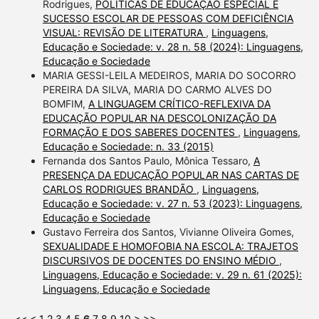
Rodrigues,
POLÍTICAS DE EDUCAÇÃO ESPECIAL E
SUCESSO ESCOLAR DE PESSOAS COM DEFICIÊNCIA
VISUAL: REVISÃO DE LITERATURA
,
Linguagens,
Educação e Sociedade: v. 28 n. 58 (2024): Linguagens,
Educação e Sociedade
MARIA GESSI-LEILA MEDEIROS, MARIA DO SOCORRO
PEREIRA DA SILVA, MARIA DO CARMO ALVES DO
BOMFIM,
A LINGUAGEM CRÍTICO-REFLEXIVA DA
EDUCAÇÃO POPULAR NA DESCOLONIZAÇÃO DA
FORMAÇÃO E DOS SABERES DOCENTES
,
Linguagens,
Educação e Sociedade: n. 33 (2015)
Fernanda dos Santos Paulo, Mônica Tessaro,
A
PRESENÇA DA EDUCAÇÃO POPULAR NAS CARTAS DE
CARLOS RODRIGUES BRANDÃO
,
Linguagens,
Educação e Sociedade: v. 27 n. 53 (2023): Linguagens,
Educação e Sociedade
Gustavo Ferreira dos Santos, Vivianne Oliveira Gomes,
SEXUALIDADE E HOMOFOBIA NA ESCOLA: TRAJETOS
DISCURSIVOS DE DOCENTES DO ENSINO MÉDIO
,
Linguagens, Educação e Sociedade: v. 29 n. 61 (2025):
Linguagens, Educação e Sociedade
<<
<
1
2
3
4
5
6
7
8
9
10
>
>>