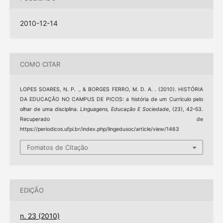
2010-12-14
COMO CITAR
LOPES SOARES, N. P. ., & BORGES FERRO, M. D. A. . (2010). HISTÓRIA
DA EDUCAÇÃO NO CAMPUS DE PICOS: a história de um Currículo pelo
olhar de uma disciplina.
Linguagens, Educação E Sociedade
, (23), 42–53.
Recuperado de
https://periodicos.ufpi.br/index.php/lingedusoc/article/view/1463
Fomatos de Citação
EDIÇÃO
n. 23 (2010)