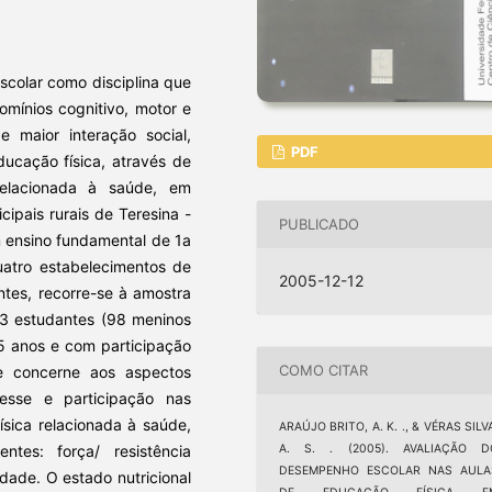
scolar como disciplina que
mínios cognitivo, motor e
e maior interação social,
PDF
ucação física, através de
relacionada à saúde, em
cipais rurais de Teresina -
PUBLICADO
om ensino fundamental de 1a
quatro estabelecimentos de
2005-12-12
ntes, recorre-se à amostra
183 estudantes (98 meninos
5 anos e com participação
COMO CITAR
e concerne aos aspectos
eresse e participação nas
ísica relacionada à saúde,
ARAÚJO BRITO, A. K. ., & VÉRAS SILV
tes: força/ resistência
A. S. . (2005). AVALIAÇÃO D
DESEMPENHO ESCOLAR NAS AULA
lidade. O estado nutricional