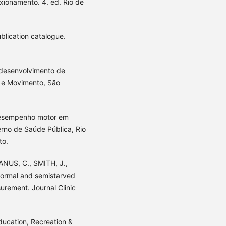
xionamento. 4. ed. Rio de
ication catalogue.
 desenvolvimento de
as e Movimento, São
 desempenho motor em
erno de Saúde Pública, Rio
to.
NUS, C., SMITH, J.,
normal and semistarved
urement. Journal Clinic
Education, Recreation &