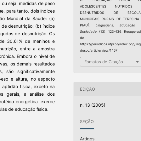
DE EDUCAÇÃO FÍSICA E
, ou seja, medidas de peso
ADOLESCENTES NUTRIDOS 
e, para tanto, dois índices
DESNUTRIDOS DE ESCOLA
ão Mundial da Saúde: (a)
MUNICIPAIS RURAIS DE TERESINA 
 de desnutrição; (b) índice
PIAUÍ.
Linguagens, Educação 
Sociedade
, (13), 123–136. Recupera
agudos de desnutrição. Os
de
 de 30,61% de meninos e
https://periodicos.ufpi.br/index.php/lin
trição, entre a amostra
dusoc/article/view/1457
crônica. Embora o nível de
Fomatos de Citação
ivas, os demais resultados
 são significativamente
peso e altura, no aspecto
aptidão física, exceto na
EDIÇÃO
os gerais, a análise dos
rotéico-energética exerce
n. 13 (2005)
ulas de educação física.
SEÇÃO
Artigos