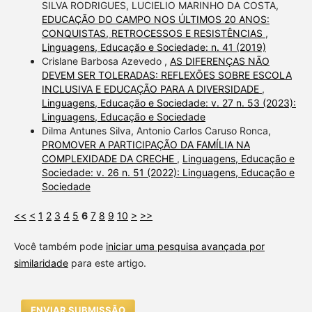
SILVA RODRIGUES, LUCIELIO MARINHO DA COSTA,
EDUCAÇÃO DO CAMPO NOS ÚLTIMOS 20 ANOS:
CONQUISTAS, RETROCESSOS E RESISTÊNCIAS
,
Linguagens, Educação e Sociedade: n. 41 (2019)
Crislane Barbosa Azevedo ,
AS DIFERENÇAS NÃO
DEVEM SER TOLERADAS: REFLEXÕES SOBRE ESCOLA
INCLUSIVA E EDUCAÇÃO PARA A DIVERSIDADE
,
Linguagens, Educação e Sociedade: v. 27 n. 53 (2023):
Linguagens, Educação e Sociedade
Dilma Antunes Silva, Antonio Carlos Caruso Ronca,
PROMOVER A PARTICIPAÇÃO DA FAMÍLIA NA
COMPLEXIDADE DA CRECHE
,
Linguagens, Educação e
Sociedade: v. 26 n. 51 (2022): Linguagens, Educação e
Sociedade
<<
<
1
2
3
4
5
6
7
8
9
10
>
>>
Você também pode
iniciar uma pesquisa avançada por
similaridade
para este artigo.
ENVIAR SUBMISSÃO