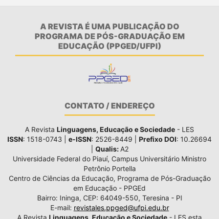
A REVISTA É UMA PUBLICAÇÃO DO
PROGRAMA DE PÓS-GRADUAÇÃO EM
EDUCAÇÃO (PPGED/UFPI)
CONTATO / ENDEREÇO
A Revista
Linguagens, Educação e Sociedade
- LES
ISSN
: 1518-0743 |
e-ISSN
: 2526-8449 |
Prefixo DOI
: 10.26694
|
Qualis:
A2
Universidade Federal do Piauí, Campus Universitário Ministro
Petrônio Portella
Centro de Ciências da Educação, Programa de Pós-Graduação
em Educação - PPGEd
Bairro: Ininga, CEP: 64049-550, Teresina - PI
E-mail:
revistales.ppged@ufpi.edu.br
A Revista
Linguagens, Educação e Sociedade
- LES esta