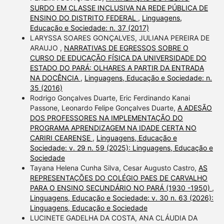
SURDO EM CLASSE INCLUSIVA NA REDE PÚBLICA DE
ENSINO DO DISTRITO FEDERAL
,
Linguagens,
Educação e Sociedade: n. 37 (2017)
LARYSSA SOARES GONÇALVES, JULIANA PEREIRA DE
ARAUJO ,
NARRATIVAS DE EGRESSOS SOBRE O
CURSO DE EDUCAÇÃO FÍSICA DA UNIVERSIDADE DO
ESTADO DO PARÁ: OLHARES A PARTIR DA ENTRADA
NA DOCÊNCIA
,
Linguagens, Educação e Sociedade: n.
35 (2016)
Rodrigo Gonçalves Duarte, Eric Ferdinando Kanai
Passone, Leonardo Felipe Gonçalves Duarte,
A ADESÃO
DOS PROFESSORES NA IMPLEMENTAÇÃO DO
PROGRAMA APRENDIZAGEM NA IDADE CERTA NO
CARIRI CEARENSE
,
Linguagens, Educação e
Sociedade: v. 29 n. 59 (2025): Linguagens, Educação e
Sociedade
Tayana Helena Cunha Silva, Cesar Augusto Castro,
AS
REPRESENTAÇÕES DO COLÉGIO PAES DE CARVALHO
PARA O ENSINO SECUNDÁRIO NO PARÁ (1930 -1950)
,
Linguagens, Educação e Sociedade: v. 30 n. 63 (2026):
Linguagens, Educação e Sociedade
LUCINETE GADELHA DA COSTA, ANA CLÁUDIA DA