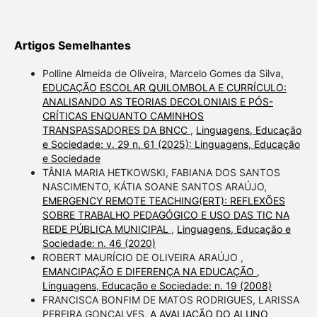
Artigos Semelhantes
Polline Almeida de Oliveira, Marcelo Gomes da Silva,
EDUCAÇÃO ESCOLAR QUILOMBOLA E CURRÍCULO:
ANALISANDO AS TEORIAS DECOLONIAIS E PÓS-
CRÍTICAS ENQUANTO CAMINHOS
TRANSPASSADORES DA BNCC
,
Linguagens, Educação
e Sociedade: v. 29 n. 61 (2025): Linguagens, Educação
e Sociedade
TÂNIA MARIA HETKOWSKI, FABIANA DOS SANTOS
NASCIMENTO, KÁTIA SOANE SANTOS ARAÚJO,
EMERGENCY REMOTE TEACHING(ERT): REFLEXÕES
SOBRE TRABALHO PEDAGÓGICO E USO DAS TIC NA
REDE PÚBLICA MUNICIPAL
,
Linguagens, Educação e
Sociedade: n. 46 (2020)
ROBERT MAURÍCIO DE OLIVEIRA ARAÚJO ,
EMANCIPAÇÃO E DIFERENÇA NA EDUCAÇÃO
,
Linguagens, Educação e Sociedade: n. 19 (2008)
FRANCISCA BONFIM DE MATOS RODRIGUES, LARISSA
PEREIRA GONÇALVES,
A AVALIAÇÃO DO ALUNO