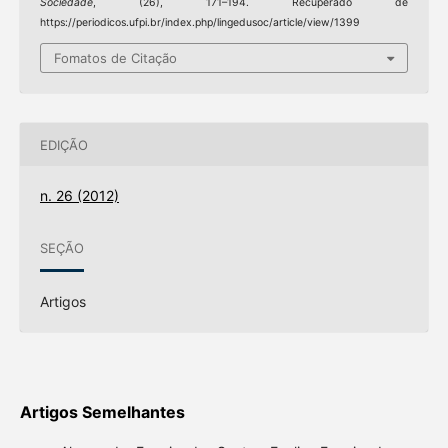
Sociedade
, (26), 171–194. Recuperado de
https://periodicos.ufpi.br/index.php/lingedusoc/article/view/1399
Fomatos de Citação
EDIÇÃO
n. 26 (2012)
SEÇÃO
Artigos
Artigos Semelhantes