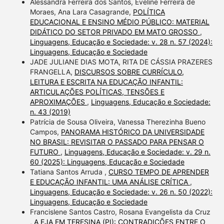
Alessandra Ferreira dos Santos, Eveline Ferreira de
Moraes, Ana Lara Casagrande,
POLÍTICA
EDUCACIONAL E ENSINO MÉDIO PÚBLICO: MATERIAL
DIDÁTICO DO SETOR PRIVADO EM MATO GROSSO
,
Linguagens, Educação e Sociedade: v. 28 n. 57 (2024):
Linguagens, Educação e Sociedade
JADE JULIANE DIAS MOTA, RITA DE CÁSSIA PRAZERES
FRANGELLA,
DISCURSOS SOBRE CURRÍCULO,
LEITURA E ESCRITA NA EDUCAÇÃO INFANTIL:
ARTICULAÇÕES POLÍTICAS, TENSÕES E
APROXIMAÇÕES
,
Linguagens, Educação e Sociedade:
n. 43 (2019)
Patrícia de Sousa Oliveira, Vanessa Therezinha Bueno
Campos,
PANORAMA HISTÓRICO DA UNIVERSIDADE
NO BRASIL: REVISITAR O PASSADO PARA PENSAR O
FUTURO
,
Linguagens, Educação e Sociedade: v. 29 n.
60 (2025): Linguagens, Educação e Sociedade
Tatiana Santos Arruda ,
CURSO TEMPO DE APRENDER
E EDUCAÇÃO INFANTIL: UMA ANÁLISE CRÍTICA
,
Linguagens, Educação e Sociedade: v. 26 n. 50 (2022):
Linguagens, Educação e Sociedade
Francislene Santos Castro, Rosana Evangelista da Cruz
,
A EJA EM TERESINA (PI): CONTRADIÇÕES ENTRE O