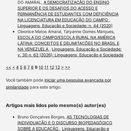
DO AMARAL,
A DEMOCRATIZAÇÃO DO ENSINO
SUPERIOR E OS DESAFIOS DO ACESSO E
PERMANÊNCIA DE ESTUDANTES COM DEFICIÊNCIA
NA LICENCIATURA EM EDUCAÇÃO DO CAMPO
,
Linguagens, Educação e Sociedade: n. 44 (2020)
Cleonice Matos Amaral, Tatyanne Gomes Marques,
ESCOLA DO CAMPO/ESCOLA RURAL NA AMÉRICA
LATINA: CONCEITOS E DELIMITAÇÕES NO BRASIL E
NA VENEZUELA
,
Linguagens, Educação e Sociedade:
v. 30 n. 62 (2026): Linguagens, Educação e Sociedade
<<
<
4
5
6
7
8
9
10
11
12
13
>
>>
Você também pode
iniciar uma pesquisa avançada por
similaridade
para este artigo.
Artigos mais lidos pelo mesmo(s) autor(es)
Bruno Gonçalves Borges,
AS TECNOLOGIAS DE
INDIVIDUAÇÃO E O DISCURSO BIOPEDAGÓGICO
SOBRE A EDUCAÇÃO
,
Linguagens, Educação e