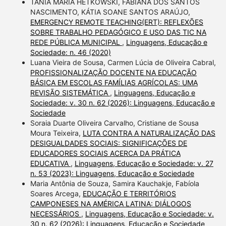
TÂNIA MARIA HETKOWSKI, FABIANA DOS SANTOS
NASCIMENTO, KÁTIA SOANE SANTOS ARAÚJO,
EMERGENCY REMOTE TEACHING(ERT): REFLEXÕES
SOBRE TRABALHO PEDAGÓGICO E USO DAS TIC NA
REDE PÚBLICA MUNICIPAL
,
Linguagens, Educação e
Sociedade: n. 46 (2020)
Luana Vieira de Sousa, Carmen Lúcia de Oliveira Cabral,
PROFISSIONALIZAÇÃO DOCENTE NA EDUCAÇÃO
BÁSICA EM ESCOLAS FAMÍLIAS AGRÍCOLAS: UMA
REVISÃO SISTEMÁTICA
,
Linguagens, Educação e
Sociedade: v. 30 n. 62 (2026): Linguagens, Educação e
Sociedade
Soraia Duarte Oliveira Carvalho, Cristiane de Sousa
Moura Teixeira,
LUTA CONTRA A NATURALIZAÇÃO DAS
DESIGUALDADES SOCIAIS: SIGNIFICAÇÕES DE
EDUCADORES SOCIAIS ACERCA DA PRÁTICA
EDUCATIVA
,
Linguagens, Educação e Sociedade: v. 27
n. 53 (2023): Linguagens, Educação e Sociedade
Maria Antônia de Souza, Samira Kauchakje, Fabíola
Soares Arcega,
EDUCAÇÃO E TERRITÓRIOS
CAMPONESES NA AMÉRICA LATINA: DIÁLOGOS
NECESSÁRIOS
,
Linguagens, Educação e Sociedade: v.
30 n. 62 (2026): Linguagens, Educação e Sociedade