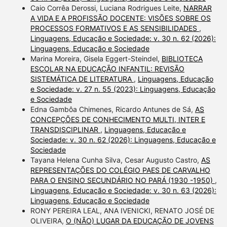
Caio Corrêa Derossi, Luciana Rodrigues Leite,
NARRAR
A VIDA E A PROFISSÃO DOCENTE: VISÕES SOBRE OS
PROCESSOS FORMATIVOS E AS SENSIBILIDADES
,
Linguagens, Educação e Sociedade: v. 30 n. 62 (2026):
Linguagens, Educação e Sociedade
Marina Moreira, Gisela Eggert-Steindel,
BIBLIOTECA
ESCOLAR NA EDUCAÇÃO INFANTIL: REVISÃO
SISTEMÁTICA DE LITERATURA
,
Linguagens, Educação
e Sociedade: v. 27 n. 55 (2023): Linguagens, Educação
e Sociedade
Edna Gambôa Chimenes, Ricardo Antunes de Sá,
AS
CONCEPÇÕES DE CONHECIMENTO MULTI, INTER E
TRANSDISCIPLINAR
,
Linguagens, Educação e
Sociedade: v. 30 n. 62 (2026): Linguagens, Educação e
Sociedade
Tayana Helena Cunha Silva, Cesar Augusto Castro,
AS
REPRESENTAÇÕES DO COLÉGIO PAES DE CARVALHO
PARA O ENSINO SECUNDÁRIO NO PARÁ (1930 -1950)
,
Linguagens, Educação e Sociedade: v. 30 n. 63 (2026):
Linguagens, Educação e Sociedade
RONY PEREIRA LEAL, ANA IVENICKI, RENATO JOSÉ DE
OLIVEIRA,
O (NÃO) LUGAR DA EDUCAÇÃO DE JOVENS