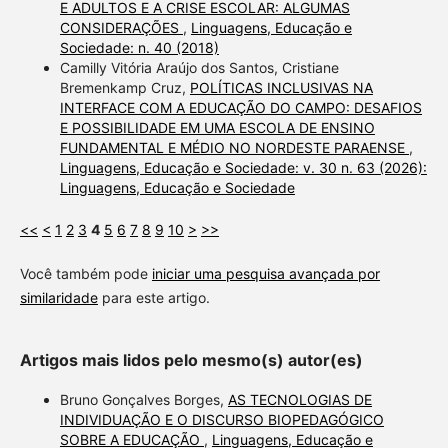
E ADULTOS E A CRISE ESCOLAR: ALGUMAS
CONSIDERAÇÕES
,
Linguagens, Educação e
Sociedade: n. 40 (2018)
Camilly Vitória Araújo dos Santos, Cristiane
Bremenkamp Cruz,
POLÍTICAS INCLUSIVAS NA
INTERFACE COM A EDUCAÇÃO DO CAMPO: DESAFIOS
E POSSIBILIDADE EM UMA ESCOLA DE ENSINO
FUNDAMENTAL E MÉDIO NO NORDESTE PARAENSE
,
Linguagens, Educação e Sociedade: v. 30 n. 63 (2026):
Linguagens, Educação e Sociedade
<<
<
1
2
3
4
5
6
7
8
9
10
>
>>
Você também pode
iniciar uma pesquisa avançada por
similaridade
para este artigo.
Artigos mais lidos pelo mesmo(s) autor(es)
Bruno Gonçalves Borges,
AS TECNOLOGIAS DE
INDIVIDUAÇÃO E O DISCURSO BIOPEDAGÓGICO
SOBRE A EDUCAÇÃO
,
Linguagens, Educação e