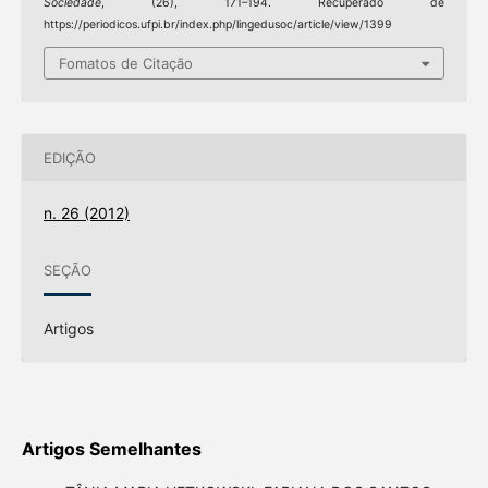
Sociedade
, (26), 171–194. Recuperado de
https://periodicos.ufpi.br/index.php/lingedusoc/article/view/1399
Fomatos de Citação
EDIÇÃO
n. 26 (2012)
SEÇÃO
Artigos
Artigos Semelhantes