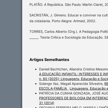
PLATÃO. A República. São Paulo: Martin Claret, 2
SACRISTÁN, J. Gimeno. Educar e conviver na cultu
da cidadania. Porto Alegre: Artmed, 2002.
TORRES, Carlos Alberto (Org.). A Pedagogia Polític
______. Teoria Crítica e Sociologia da Educação. 
Artigos Semelhantes
Danieli Bachtchen, Aliandra Cristina Mesom
A EDUCAÇÃO INFANTIL: INTERESSES E I
n. 60 (2025): Linguagens, Educação e Soc
Solange Vaz, Magali Aparecida Silvestre,
R
ESCOLA-FAMÍLIA
,
Linguagens, Educação e
PATRÍCIA DA CUNHA GONZAGA, JOSÉ A
PROFESSORES DE BIOLOGIA EM INTERFA
31 (2014)
GEOVANA FERREIRA MELO, MARISA LOMÔ