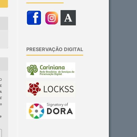
PRESERVAÇÃO DIGITAL
 O
E
A
 E
do
ge