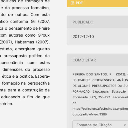
 políticas de formação de
PDF
de do processo formativo,
ento de outras. Com esta
áfico conforme Gil (2007,
PUBLICADO
ca o pensamento de Freire
com autores como Giroux
2012-12-10
 (2007), Habermas (2007),
estudo, emergiram quatro
 pressuposto político da
COMO CITAR
consonância com estes
o dimensões do processo
PEREIRA DOS SANTOS, P. . (2012).
 ética e a política. Espera-
EDUCADOR PROGRESSISTA: ANÁLIS
a formação na perspectiva
DE ALGUNS PRESSUPOSTOS DA SU
nta para a construção da
FORMAÇÃO.
Linguagens, Educação
o educando a fim de que
Sociedade
, (27), 255–272. Recupera
tórico.
de
https://periodicos.ufpi.br/index.php/lin
dusoc/article/view/1386
Fomatos de Citação