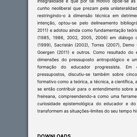
integralidade e que por tal motivo opõe-se às
cunho neoliberal que prezam pela unilateralida
restringindo-o à dimensão técnica em detrim
intenção, optou-se pelo delineamento bibliogr
2011) e adotou ainda como fundamentação teóri
(1985, 1986, 2002, 2005, 2006) em diálogo 
(1999), Sacristán (2002), Torres (2007), Demo
Goergen (2011) e outros. Como resultado do 
dimensões do pressuposto antropológico e um
formação do educador progressista. Em 
pressupostos, discutiu-se também sobre cinc
formativo como a teórica, a técnica, a científica, a
se então contribuir para o entendimento sobre 
freireana, compreendendo-a como uma ferrame
curiosidade epistemológica do educador e d
transformem as situações-limites do seu tempo his
DOWNLOADS