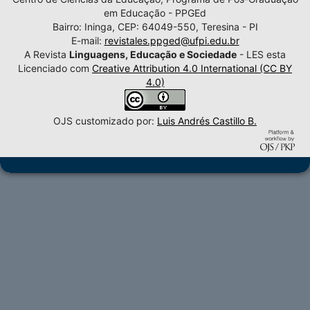
em Educação - PPGEd
Bairro: Ininga, CEP: 64049-550, Teresina - PI
E-mail:
revistales.ppged@ufpi.edu.br
A Revista
Linguagens, Educação e Sociedade
- LES esta
Licenciado com
Creative Attribution 4.0 International (CC BY
4.0)
OJS customizado por:
Luis Andrés Castillo B.