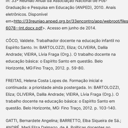
In: 33ª Reunião Anual da Associação Nacional de Pós-
Graduação e Pesquisa em Educação (ANPED), 2010. Anais
eletrônicos. Disponível
em<
http://33reuniao.anped.org.br/33encontro/app/webroot/fi
6078--Int.docx.pdf
>. Acesso em junho de 2014.
CÔCO, Valdete. Trabalhador docente na educação infantil no
Espírito Santo. In: BARTOLOZZI, Eliza; OLIVEIRA, Dalila
Andrade; VIEIRA, Lívia Fraga (Org.). O trabalho docente na
educação básica: o Espírito Santo em questão. Belo
Horizonte, MG:Fino Traço, 2012. p. 59-80.
FREITAS, Helena Costa Lopes de. Formação inicial e
continuada: a prioridade ainda postergada. In: BARTOLOZZI,
Eliza; OLIVEIRA, Dalila Andrade; VIEIRA, Lívia Fraga (Org.). O
trabalho docente na educação básica: o Espírito Santo em
questão. Belo Horizonte, MG: Fino Traço, 2012. p. 103-140.
GATTI, Bernardete Angelina; BARRETTO, Elba Siqueira de Sá.;
ANDRÉ, Marli Eliza Dalmazo. de A. Políticas docentes no