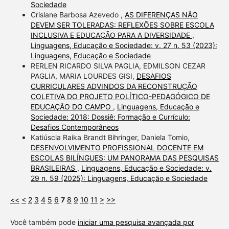
Sociedade
Crislane Barbosa Azevedo ,
AS DIFERENÇAS NÃO
DEVEM SER TOLERADAS: REFLEXÕES SOBRE ESCOLA
INCLUSIVA E EDUCAÇÃO PARA A DIVERSIDADE
,
Linguagens, Educação e Sociedade: v. 27 n. 53 (2023):
Linguagens, Educação e Sociedade
RERLEN RICARDO SILVA PAGLIA, EDMILSON CEZAR
PAGLIA, MARIA LOURDES GISI,
DESAFIOS
CURRICULARES ADVINDOS DA RECONSTRUÇÃO
COLETIVA DO PROJETO POLÍTICO-PEDAGÓGICO DE
EDUCAÇÃO DO CAMPO
,
Linguagens, Educação e
Sociedade: 2018: Dossiê: Formação e Currículo:
Desafios Contemporâneos
Katiúscia Raika Brandt Bihringer, Daniela Tomio,
DESENVOLVIMENTO PROFISSIONAL DOCENTE EM
ESCOLAS BILÍNGUES: UM PANORAMA DAS PESQUISAS
BRASILEIRAS
,
Linguagens, Educação e Sociedade: v.
29 n. 59 (2025): Linguagens, Educação e Sociedade
<<
<
2
3
4
5
6
7
8
9
10
11
>
>>
Você também pode
iniciar uma pesquisa avançada por