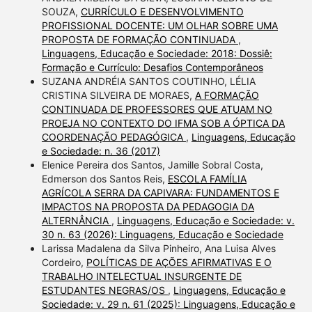
SOUZA,
CURRÍCULO E DESENVOLVIMENTO
PROFISSIONAL DOCENTE: UM OLHAR SOBRE UMA
PROPOSTA DE FORMAÇÃO CONTINUADA
,
Linguagens, Educação e Sociedade: 2018: Dossiê:
Formação e Currículo: Desafios Contemporâneos
SUZANA ANDRÉIA SANTOS COUTINHO, LÉLIA
CRISTINA SILVEIRA DE MORAES,
A FORMAÇÃO
CONTINUADA DE PROFESSORES QUE ATUAM NO
PROEJA NO CONTEXTO DO IFMA SOB A ÓPTICA DA
COORDENAÇÃO PEDAGÓGICA
,
Linguagens, Educação
e Sociedade: n. 36 (2017)
Elenice Pereira dos Santos, Jamille Sobral Costa,
Edmerson dos Santos Reis,
ESCOLA FAMÍLIA
AGRÍCOLA SERRA DA CAPIVARA: FUNDAMENTOS E
IMPACTOS NA PROPOSTA DA PEDAGOGIA DA
ALTERNÂNCIA
,
Linguagens, Educação e Sociedade: v.
30 n. 63 (2026): Linguagens, Educação e Sociedade
Larissa Madalena da Silva Pinheiro, Ana Luisa Alves
Cordeiro,
POLÍTICAS DE AÇÕES AFIRMATIVAS E O
TRABALHO INTELECTUAL INSURGENTE DE
ESTUDANTES NEGRAS/OS
,
Linguagens, Educação e
Sociedade: v. 29 n. 61 (2025): Linguagens, Educação e