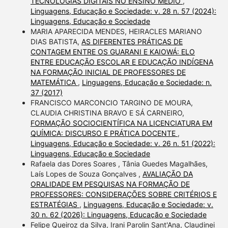
TECNOLOGIAS DIGITAIS NO ENSINO MÉDIO
,
Linguagens, Educação e Sociedade: v. 28 n. 57 (2024):
Linguagens, Educação e Sociedade
MARIA APARECIDA MENDES, HEIRACLES MARIANO
DIAS BATISTA,
AS DIFERENTES PRÁTICAS DE
CONTAGEM ENTRE OS GUARANI E KAIOWÁ: ELO
ENTRE EDUCAÇÃO ESCOLAR E EDUCAÇÃO INDÍGENA
NA FORMAÇÃO INICIAL DE PROFESSORES DE
MATEMÁTICA
,
Linguagens, Educação e Sociedade: n.
37 (2017)
FRANCISCO MARCONCIO TARGINO DE MOURA,
CLAUDIA CHRISTINA BRAVO E SÁ CARNEIRO,
FORMAÇÃO SOCIOCIENTÍFICA NA LICENCIATURA EM
QUÍMICA: DISCURSO E PRÁTICA DOCENTE
,
Linguagens, Educação e Sociedade: v. 26 n. 51 (2022):
Linguagens, Educação e Sociedade
Rafaela das Dores Soares , Tânia Guedes Magalhães,
Laís Lopes de Souza Gonçalves ,
AVALIAÇÃO DA
ORALIDADE EM PESQUISAS NA FORMAÇÃO DE
PROFESSORES: CONSIDERAÇÕES SOBRE CRITÉRIOS E
ESTRATÉGIAS
,
Linguagens, Educação e Sociedade: v.
30 n. 62 (2026): Linguagens, Educação e Sociedade
Felipe Queiroz da Silva, Irani Parolin Sant'Ana, Claudinei