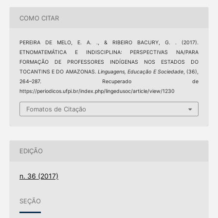
COMO CITAR
PEREIRA DE MELO, E. A. ., & RIBEIRO BACURY, G. . (2017).
ETNOMATEMÁTICA E INDISCIPLINA: PERSPECTIVAS NA/PARA
FORMAÇÃO DE PROFESSORES INDÍGENAS NOS ESTADOS DO
TOCANTINS E DO AMAZONAS.
Linguagens, Educação E Sociedade
, (36),
264–287. Recuperado de
https://periodicos.ufpi.br/index.php/lingedusoc/article/view/1230
Fomatos de Citação
EDIÇÃO
n. 36 (2017)
SEÇÃO