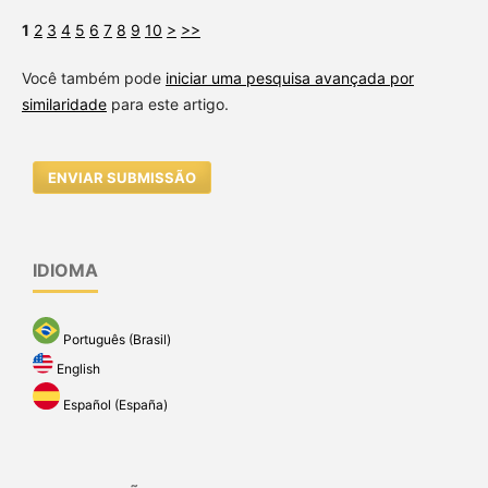
1
2
3
4
5
6
7
8
9
10
>
>>
Você também pode
iniciar uma pesquisa avançada por
similaridade
para este artigo.
ENVIAR SUBMISSÃO
IDIOMA
Português (Brasil)
English
Español (España)