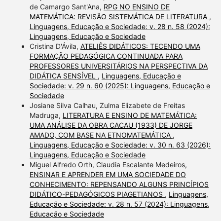
de Camargo Sant'Ana,
RPG NO ENSINO DE
MATEMÁTICA: REVISÃO SISTEMÁTICA DE LITERATURA
,
Linguagens, Educação e Sociedade: v. 28 n. 58 (2024):
Linguagens, Educação e Sociedade
Cristina D'Ávila,
ATELIÊS DIDÁTICOS: TECENDO UMA
FORMAÇÃO PEDAGÓGICA CONTINUADA PARA
PROFESSORES UNIVERSITÁRIOS NA PERSPECTIVA DA
DIDÁTICA SENSÍVEL
,
Linguagens, Educação e
Sociedade: v. 29 n. 60 (2025): Linguagens, Educação e
Sociedade
Josiane Silva Calhau, Zulma Elizabete de Freitas
Madruga,
LITERATURA E ENSINO DE MATEMÁTICA:
UMA ANÁLISE DA OBRA CACAU (1933) DE JORGE
AMADO, COM BASE NA ETNOMATEMÁTICA
,
Linguagens, Educação e Sociedade: v. 30 n. 63 (2026):
Linguagens, Educação e Sociedade
Miguel Alfredo Orth, Claudia Escalante Medeiros,
ENSINAR E APRENDER EM UMA SOCIEDADE DO
CONHECIMENTO: REPENSANDO ALGUNS PRINCÍPIOS
DIDÁTICO-PEDAGÓGICOS PIAGETIANOS
,
Linguagens,
Educação e Sociedade: v. 28 n. 57 (2024): Linguagens,
Educação e Sociedade