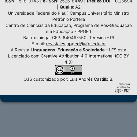
ISSN
: 1518-0743 |
e-ISSN
: 2526-8449 |
Prefixo DOI
: 10.26694
|
Qualis:
A2
Universidade Federal do Piauí, Campus Universitário Ministro
Petrônio Portella
Centro de Ciências da Educação, Programa de Pós-Graduação
em Educação - PPGEd
Bairro: Ininga, CEP: 64049-550, Teresina - PI
E-mail:
revistales.ppged@ufpi.edu.br
A Revista
Linguagens, Educação e Sociedade
- LES esta
Licenciado com
Creative Attribution 4.0 International (CC BY
4.0)
OJS customizado por:
Luis Andrés Castillo B.