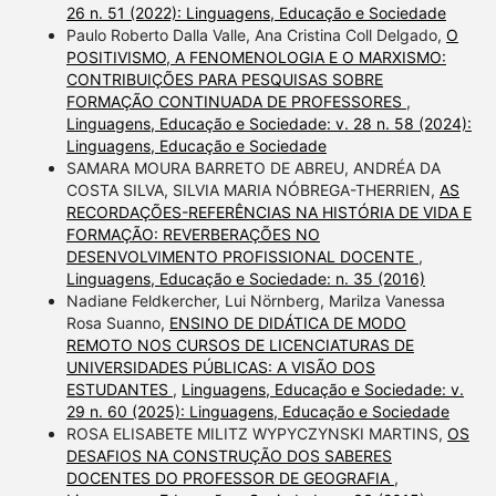
26 n. 51 (2022): Linguagens, Educação e Sociedade
Paulo Roberto Dalla Valle, Ana Cristina Coll Delgado,
O
POSITIVISMO, A FENOMENOLOGIA E O MARXISMO:
CONTRIBUIÇÕES PARA PESQUISAS SOBRE
FORMAÇÃO CONTINUADA DE PROFESSORES
,
Linguagens, Educação e Sociedade: v. 28 n. 58 (2024):
Linguagens, Educação e Sociedade
SAMARA MOURA BARRETO DE ABREU, ANDRÉA DA
COSTA SILVA, SILVIA MARIA NÓBREGA-THERRIEN,
AS
RECORDAÇÕES-REFERÊNCIAS NA HISTÓRIA DE VIDA E
FORMAÇÃO: REVERBERAÇÕES NO
DESENVOLVIMENTO PROFISSIONAL DOCENTE
,
Linguagens, Educação e Sociedade: n. 35 (2016)
Nadiane Feldkercher, Lui Nörnberg, Marilza Vanessa
Rosa Suanno,
ENSINO DE DIDÁTICA DE MODO
REMOTO NOS CURSOS DE LICENCIATURAS DE
UNIVERSIDADES PÚBLICAS: A VISÃO DOS
ESTUDANTES
,
Linguagens, Educação e Sociedade: v.
29 n. 60 (2025): Linguagens, Educação e Sociedade
ROSA ELISABETE MILITZ WYPYCZYNSKI MARTINS,
OS
DESAFIOS NA CONSTRUÇÃO DOS SABERES
DOCENTES DO PROFESSOR DE GEOGRAFIA
,