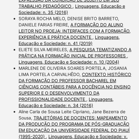
TRABALHO PEDAGÓGICO
,
Linguagens, Educação e
Sociedade: n. 35 (2016)
SORAYA ROCHA MELO, DENISE BRITO BARRETO,
DANIELE FARIAS FREIRE,
A FORMAÇÃO DO ALUNO
LEITOR NO PROEJA: INTERFACES COM A FORMAÇÃO,
EXPERIÊNCIA E PRÁTICA DOCENTE
,
Linguagens,
Educação e Sociedade: n. 41 (2019)
ELIETE SILVA MEIRELES,
A PESQUISA TEMATIZANDO A
PRÁTICA NA FORMAÇÃO INICIAL DE PROFESSORES
,
Linguagens, Educação e Sociedade: n. 10 (2004)
MARLENE DE OLIVEIRA SOARES PORTELA, JOSANIA
LIMA PORTELA CARVALHÊDO,
CONTEXTO HISTÓRICO
DA FORMAÇÃO DO PROFESSOR BACHAREL EM
CIÊNCIAS CONTÁBEIS PARA A DOCÊNCIA NO ENSINO
SUPERIOR E O DESENVOLVIMENTO DA
PROFISSIONALIDADE DOCENTE
,
Linguagens,
Educação e Sociedade: n. 34 (2016)
Aline Carla de Sousa Leite Cipriano, Jane Bezerra de
Sousa,
TRAJETÓRIAS DE DOCENTES: MAPEAMENTO
DA PRODUÇÃO DO PROGRAMA DE PÓS-GRADUAÇÃO
EM EDUCAÇÃO DA UNIVERSIDADE FEDERAL DO PIAUÍ
(1995-2020)
,
Linguagens, Educação e Sociedade: v.