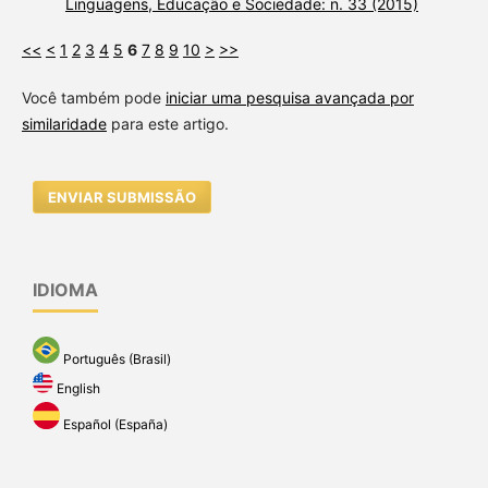
Linguagens, Educação e Sociedade: n. 33 (2015)
<<
<
1
2
3
4
5
6
7
8
9
10
>
>>
Você também pode
iniciar uma pesquisa avançada por
similaridade
para este artigo.
ENVIAR SUBMISSÃO
IDIOMA
Português (Brasil)
English
Español (España)