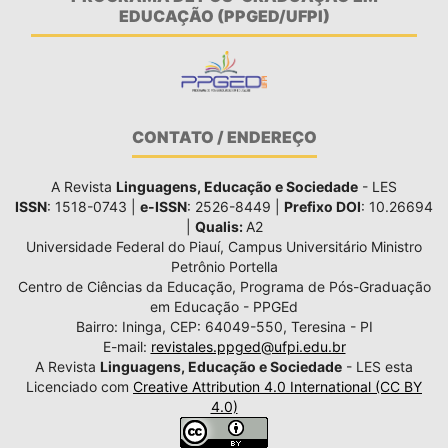
EDUCAÇÃO (PPGED/UFPI)
CONTATO / ENDEREÇO
A Revista
Linguagens, Educação e Sociedade
- LES
ISSN
: 1518-0743 |
e-ISSN
: 2526-8449 |
Prefixo DOI
: 10.26694
|
Qualis:
A2
Universidade Federal do Piauí, Campus Universitário Ministro
Petrônio Portella
Centro de Ciências da Educação, Programa de Pós-Graduação
em Educação - PPGEd
Bairro: Ininga, CEP: 64049-550, Teresina - PI
E-mail:
revistales.ppged@ufpi.edu.br
A Revista
Linguagens, Educação e Sociedade
- LES esta
Licenciado com
Creative Attribution 4.0 International (CC BY
4.0)