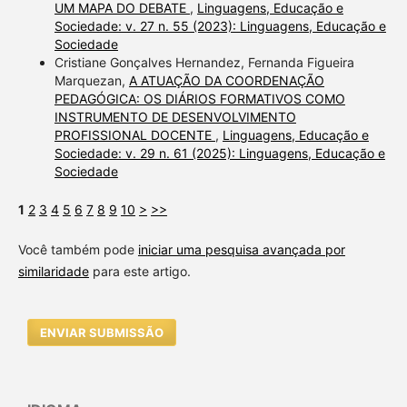
UM MAPA DO DEBATE
,
Linguagens, Educação e
Sociedade: v. 27 n. 55 (2023): Linguagens, Educação e
Sociedade
Cristiane Gonçalves Hernandez, Fernanda Figueira
Marquezan,
A ATUAÇÃO DA COORDENAÇÃO
PEDAGÓGICA: OS DIÁRIOS FORMATIVOS COMO
INSTRUMENTO DE DESENVOLVIMENTO
PROFISSIONAL DOCENTE
,
Linguagens, Educação e
Sociedade: v. 29 n. 61 (2025): Linguagens, Educação e
Sociedade
1
2
3
4
5
6
7
8
9
10
>
>>
Você também pode
iniciar uma pesquisa avançada por
similaridade
para este artigo.
ENVIAR SUBMISSÃO