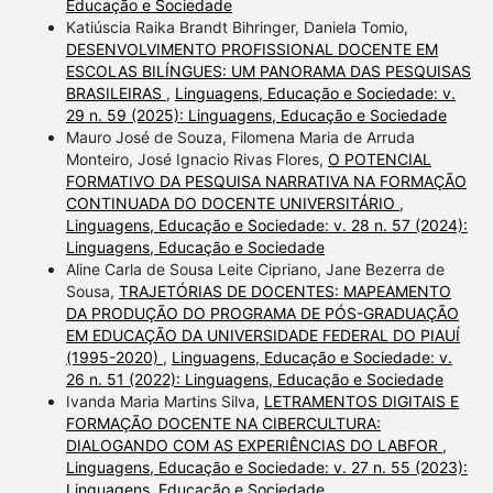
Educação e Sociedade
Katiúscia Raika Brandt Bihringer, Daniela Tomio,
DESENVOLVIMENTO PROFISSIONAL DOCENTE EM
ESCOLAS BILÍNGUES: UM PANORAMA DAS PESQUISAS
BRASILEIRAS
,
Linguagens, Educação e Sociedade: v.
29 n. 59 (2025): Linguagens, Educação e Sociedade
Mauro José de Souza, Filomena Maria de Arruda
Monteiro, José Ignacio Rivas Flores,
O POTENCIAL
FORMATIVO DA PESQUISA NARRATIVA NA FORMAÇÃO
CONTINUADA DO DOCENTE UNIVERSITÁRIO
,
Linguagens, Educação e Sociedade: v. 28 n. 57 (2024):
Linguagens, Educação e Sociedade
Aline Carla de Sousa Leite Cipriano, Jane Bezerra de
Sousa,
TRAJETÓRIAS DE DOCENTES: MAPEAMENTO
DA PRODUÇÃO DO PROGRAMA DE PÓS-GRADUAÇÃO
EM EDUCAÇÃO DA UNIVERSIDADE FEDERAL DO PIAUÍ
(1995-2020)
,
Linguagens, Educação e Sociedade: v.
26 n. 51 (2022): Linguagens, Educação e Sociedade
Ivanda Maria Martins Silva,
LETRAMENTOS DIGITAIS E
FORMAÇÃO DOCENTE NA CIBERCULTURA:
DIALOGANDO COM AS EXPERIÊNCIAS DO LABFOR
,
Linguagens, Educação e Sociedade: v. 27 n. 55 (2023):
Linguagens, Educação e Sociedade