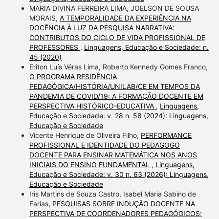
MARIA DIVINA FERREIRA LIMA, JOELSON DE SOUSA
MORAIS,
A TEMPORALIDADE DA EXPERIÊNCIA NA
DOCÊNCIA À LUZ DA PESQUISA NARRATIVA:
CONTRIBUTOS DO CICLO DE VIDA PROFISSIONAL DE
PROFESSORES
,
Linguagens, Educação e Sociedade: n.
45 (2020)
Eriton Luís Véras Lima, Roberto Kennedy Gomes Franco,
O PROGRAMA RESIDÊNCIA
PEDAGÓGICA/HISTÓRIA/UNILAB/CE EM TEMPOS DA
PANDEMIA DE COVID/19: A FORMAÇÃO DOCENTE EM
PERSPECTIVA HISTÓRICO-EDUCATIVA
,
Linguagens,
Educação e Sociedade: v. 28 n. 58 (2024): Linguagens,
Educação e Sociedade
Vicente Henrique de Oliveira Filho,
PERFORMANCE
PROFISSIONAL E IDENTIDADE DO PEDAGOGO
DOCENTE PARA ENSINAR MATEMÁTICA NOS ANOS
INICIAIS DO ENSINO FUNDAMENTAL
,
Linguagens,
Educação e Sociedade: v. 30 n. 63 (2026): Linguagens,
Educação e Sociedade
Iris Martins de Souza Castro, Isabel Maria Sabino de
Farias,
PESQUISAS SOBRE INDUÇÃO DOCENTE NA
PERSPECTIVA DE COORDENADORES PEDAGÓGICOS: