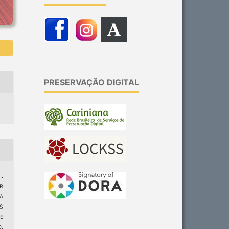
PRESERVAÇÃO DIGITAL
 .
R
A
S
E
.