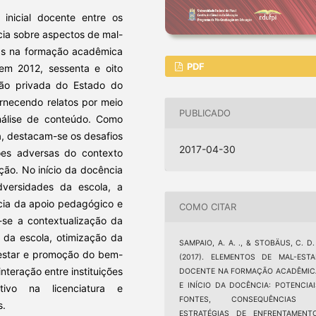
inicial docente entre os
ncia sobre aspectos de mal-
adas na formação acadêmica
PDF
 em 2012, sessenta e oito
ição privada do Estado do
ornecendo relatos por meio
PUBLICADO
análise de conteúdo. Como
a, destacam-se os desafios
2017-04-30
ões adversas do contexto
ção. No início da docência
versidades da escola, a
cia da apoio pedagógico e
COMO CITAR
e-se a contextualização da
 da escola, otimização da
SAMPAIO, A. A. ., & STOBÄUS, C. D.
estar e promoção do bem-
(2017). ELEMENTOS DE MAL-ESTA
teração entre instituições
DOCENTE NA FORMAÇÃO ACADÊMIC
E INÍCIO DA DOCÊNCIA: POTENCIAI
tivo na licenciatura e
FONTES, CONSEQUÊNCIAS 
s.
ESTRATÉGIAS DE ENFRENTAMENTO