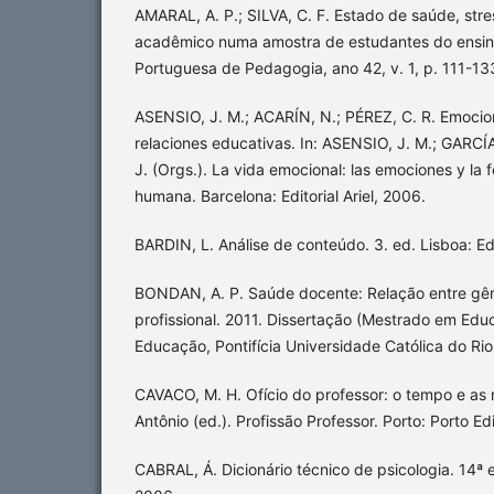
AMARAL, A. P.; SILVA, C. F. Estado de saúde, st
acadêmico numa amostra de estudantes do ensino
Portuguesa de Pedagogia, ano 42, v. 1, p. 111-13
ASENSIO, J. M.; ACARÍN, N.; PÉREZ, C. R. Emocio
relaciones educativas. In: ASENSIO, J. M.; GARC
J. (Orgs.). La vida emocional: las emociones y la
humana. Barcelona: Editorial Ariel, 2006.
BARDIN, L. Análise de conteúdo. 3. ed. Lisboa: Ed
BONDAN, A. P. Saúde docente: Relação entre gên
profissional. 2011. Dissertação (Mestrado em Ed
Educação, Pontifícia Universidade Católica do Rio
CAVACO, M. H. Ofício do professor: o tempo e a
Antônio (ed.). Profissão Professor. Porto: Porto Ed
CABRAL, Á. Dicionário técnico de psicologia. 14ª e