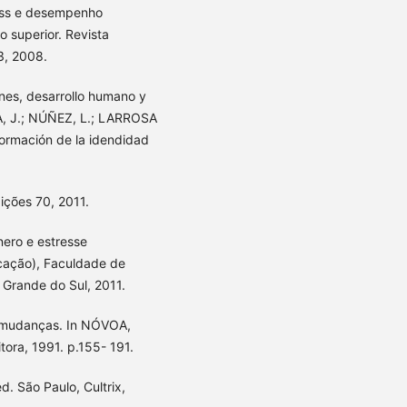
ress e desempenho
 superior. Revista
3, 2008.
nes, desarrollo humano y
ÍA, J.; NÚÑEZ, L.; LARROSA
 formación de la idendidad
ições 70, 2011.
ero e estresse
ucação), Faculdade de
 Grande do Sul, 2011.
s mudanças. In NÓVOA,
itora, 1991. p.155- 191.
d. São Paulo, Cultrix,