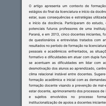
O artigo apresenta um contexto de formação 
estágios do final da licenciatura e início da docê
estar, suas consequências e estratégias utiliz
e início da docência. Participaram do estudo,
potenciais futuros professores de uma institu
Paraná, e em 2013, cinco docentes iniciantes, f
de questionários e entrevistas tratados com 
resultados no período de formação na licenciatur
pessoais e acadêmicos enfrentados, as situaç
formativo e dificuldades em atuar com dupla fun
se acentuam as dificuldades em lidar com ad
desmotivação dos alunos ao aprendizado, carên
clima relacional instável entre docentes. Suger
formação acadêmica e inicial com as demandas
formação docente visando a prevenção de mal-
estar docente, aprimoramento dos processos de in
e sujeitos envolvidos no processo forma
institucionalização de apoios a docentes iniciante