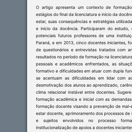
O artigo apresenta um contexto de formação 
estágios do final da licenciatura e início da docê
estar, suas consequências e estratégias utiliz
e início da docência. Participaram do estudo,
potenciais futuros professores de uma institu
Paraná, e em 2013, cinco docentes iniciantes, f
de questionários e entrevistas tratados com 
resultados no período de formação na licenciatur
pessoais e acadêmicos enfrentados, as situaç
formativo e dificuldades em atuar com dupla fun
se acentuam as dificuldades em lidar com ad
desmotivação dos alunos ao aprendizado, carên
clima relacional instável entre docentes. Suger
formação acadêmica e inicial com as demandas
formação docente visando a prevenção de mal-
estar docente, aprimoramento dos processos de in
e sujeitos envolvidos no processo forma
institucionalização de apoios a docentes iniciante