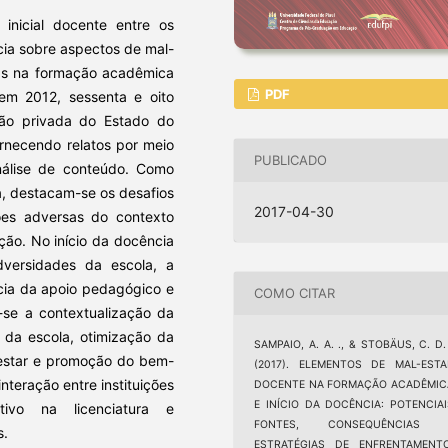
inicial docente entre os
ncia sobre aspectos de mal-
adas na formação acadêmica
PDF
 em 2012, sessenta e oito
ição privada do Estado do
ornecendo relatos por meio
PUBLICADO
análise de conteúdo. Como
a, destacam-se os desafios
2017-04-30
ões adversas do contexto
ção. No início da docência
versidades da escola, a
cia da apoio pedagógico e
COMO CITAR
e-se a contextualização da
 da escola, otimização da
SAMPAIO, A. A. ., & STOBÄUS, C. D.
estar e promoção do bem-
(2017). ELEMENTOS DE MAL-ESTA
teração entre instituições
DOCENTE NA FORMAÇÃO ACADÊMIC
E INÍCIO DA DOCÊNCIA: POTENCIAI
tivo na licenciatura e
FONTES, CONSEQUÊNCIAS 
s.
ESTRATÉGIAS DE ENFRENTAMENTO