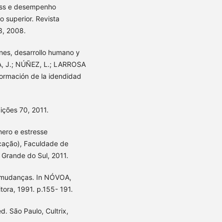
ress e desempenho
 superior. Revista
3, 2008.
nes, desarrollo humano y
ÍA, J.; NÚÑEZ, L.; LARROSA
 formación de la idendidad
ições 70, 2011.
ero e estresse
ucação), Faculdade de
 Grande do Sul, 2011.
s mudanças. In NÓVOA,
itora, 1991. p.155- 191.
d. São Paulo, Cultrix,