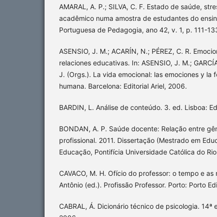
AMARAL, A. P.; SILVA, C. F. Estado de saúde, st
acadêmico numa amostra de estudantes do ensino
Portuguesa de Pedagogia, ano 42, v. 1, p. 111-13
ASENSIO, J. M.; ACARÍN, N.; PÉREZ, C. R. Emocio
relaciones educativas. In: ASENSIO, J. M.; GARC
J. (Orgs.). La vida emocional: las emociones y la
humana. Barcelona: Editorial Ariel, 2006.
BARDIN, L. Análise de conteúdo. 3. ed. Lisboa: Ed
BONDAN, A. P. Saúde docente: Relação entre gên
profissional. 2011. Dissertação (Mestrado em Ed
Educação, Pontifícia Universidade Católica do Rio
CAVACO, M. H. Ofício do professor: o tempo e a
Antônio (ed.). Profissão Professor. Porto: Porto Ed
CABRAL, Á. Dicionário técnico de psicologia. 14ª e