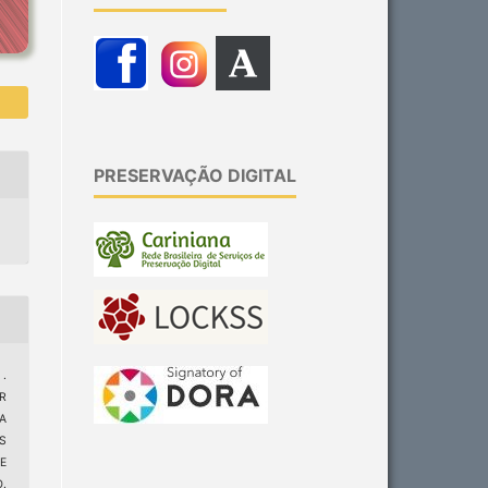
PRESERVAÇÃO DIGITAL
 .
R
A
S
E
.