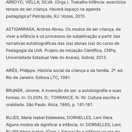
ARROYO; VIELLA; SILVA. (Orgs.). Trabalho Infância: exercícios
tensos de ser criança. Haverá espaço na agenda
pedagógica? Petrópolis, RJ: Vozes, 2015.
ASTIGARRAGA, Andrea Abreu. Os modos de ser criança, de
viver a infância e os processos de subjetivação a partir das
narrativas autobiográficas das (os) alunas (os) do curso de
Pedagogia da UVA. Projeto de Iniciação Científica, CNPq.
Universidade Estadual Vale do Acaraú, Sobral, 2013.
ARIÈS, Philippe. História social da criança e da família. 2ª. ed.
Rio de Janeiro: Editora LTC, 1981.
BRUNER, Jerome. A invenção de ser: a autobiografia e suas
formas. In: OLSON, D.; TORRANCE, N. IN: Cultura escrita e
oralidade. São Paulo: Ática, 1995, p. 141-161.
BUJES, Maria Isabel Edelweiss, DORNELLES, Leni Viera.
Alguns modos de significar a infância. In: DORNELLES, Leni;
BUJES Maria Isabel. (Orgs.). Educação e infância na era da