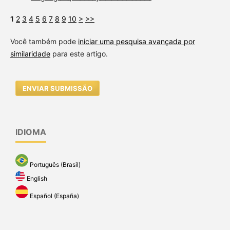
1
2
3
4
5
6
7
8
9
10
>
>>
Você também pode
iniciar uma pesquisa avançada por
similaridade
para este artigo.
ENVIAR SUBMISSÃO
IDIOMA
Português (Brasil)
English
Español (España)