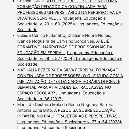
Cristina D'Ávila,
ATELIÊS DIDÁTICOS: TECENDO UMA
FORMAÇÃO PEDAGÓGICA CONTINUADA PARA
PROFESSORES UNIVERSITÁRIOS NA PERSPECTIVA DA
DIDÁTICA SENSÍVEL
,
Linguagens, Educação e
Sociedade: v. 29 n. 60 (2025): Linguagens, Educação e
Sociedade
Ecleide Cunico Furlanetto, Cristiane Nobre Nunes,
Ivanice Nogueira de Carvalho Gonçalves,
ATELIÊ
FORMATIVO: NARRATIVAS DE PROFISSIONAIS DA
EDUCAÇÃO EM ESPIRAL
,
Linguagens, Educação e
Sociedade: v. 28 n. 57 (2024): Linguagens, Educação e
Sociedade
NATHALIA BEZERRA DA SILVA FERREIRA,
FORMAÇÃO
CONTINUADA DE PROFESSORES: O QUE MUDA COM A
IMPLANTAÇÃO DE 1/3 DA CARGA HORÁRIA DOCENTE
SEMANAL PARA ATIVIDADES EXTRACLASSES NO
ESPAÇO ESCOLAR?
,
Linguagens, Educação e
Sociedade: n. 36 (2017)
Maria do Desterro Melo da Rocha Nogueira Barros,
Antonia Edna Brito,
A PESQUISA SOBRE EDUCAÇÃO
INFANTIL NO PIAUÍ: TRAJETÓRIAS E PERSPECTIVAS
,
Linguagens, Educação e Sociedade: v. 27 n. 54 (2023):
Linguagens, Educação e Sociedade