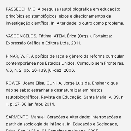
PASSEGGI, M.C. A pesquisa (auto) biográfica em educação:
princípios epistemológicos, eixos e direcionamentos da
investigação científica. In: Alteridade: o outro como problema.
VASCONCELOS, Fátima; ATEM, Érica (Orgs.). Fortaleza:
Expressão Gráfica e Editora Ltda, 2011.
PINAR, W. F. A política de raça e gênero da reforma curricular
contemporânea nos Estados Unidos. Currículo sem Fronteiras.
V.6, n. 2, pp.126-139, jul-dez, 2006.
ROWER, Joana Elisa, CUNHA, Jorge Luiz da. Ensinar o que
não se sabe: estranhar e desnaturalizar em relatos
(auto)biográficos. Revista de Educação. Santa Maria. v. 39, n.
1, p. 27-38 jan./abr. 2014.
SARMENTO, Manuel. Gerações e Alteridade: interrogações a
partir da sociologia da infância. In: Educação e Sociedade,
Educ. Soc. V.26 n. 91 Campinas maio/ago. 2005.