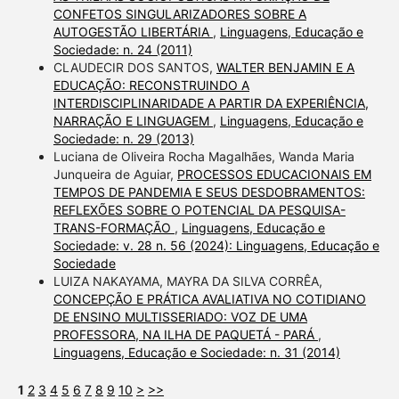
CONFETOS SINGULARIZADORES SOBRE A
AUTOGESTÃO LIBERTÁRIA
,
Linguagens, Educação e
Sociedade: n. 24 (2011)
CLAUDECIR DOS SANTOS,
WALTER BENJAMIN E A
EDUCAÇÃO: RECONSTRUINDO A
INTERDISCIPLINARIDADE A PARTIR DA EXPERIÊNCIA,
NARRAÇÃO E LINGUAGEM
,
Linguagens, Educação e
Sociedade: n. 29 (2013)
Luciana de Oliveira Rocha Magalhães, Wanda Maria
Junqueira de Aguiar,
PROCESSOS EDUCACIONAIS EM
TEMPOS DE PANDEMIA E SEUS DESDOBRAMENTOS:
REFLEXÕES SOBRE O POTENCIAL DA PESQUISA-
TRANS-FORMAÇÃO
,
Linguagens, Educação e
Sociedade: v. 28 n. 56 (2024): Linguagens, Educação e
Sociedade
LUIZA NAKAYAMA, MAYRA DA SILVA CORRÊA,
CONCEPÇÃO E PRÁTICA AVALIATIVA NO COTIDIANO
DE ENSINO MULTISSERIADO: VOZ DE UMA
PROFESSORA, NA ILHA DE PAQUETÁ - PARÁ
,
Linguagens, Educação e Sociedade: n. 31 (2014)
1
2
3
4
5
6
7
8
9
10
>
>>