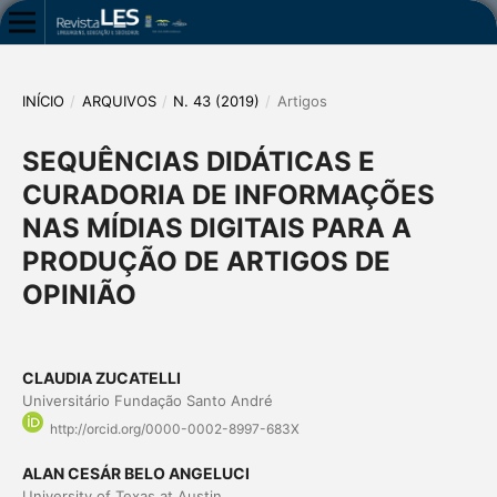
INÍCIO
/
ARQUIVOS
/
N. 43 (2019)
/
Artigos
SEQUÊNCIAS DIDÁTICAS E
CURADORIA DE INFORMAÇÕES
NAS MÍDIAS DIGITAIS PARA A
PRODUÇÃO DE ARTIGOS DE
OPINIÃO
CLAUDIA ZUCATELLI
Universitário Fundação Santo André
http://orcid.org/0000-0002-8997-683X
ALAN CESÁR BELO ANGELUCI
University of Texas at Austin