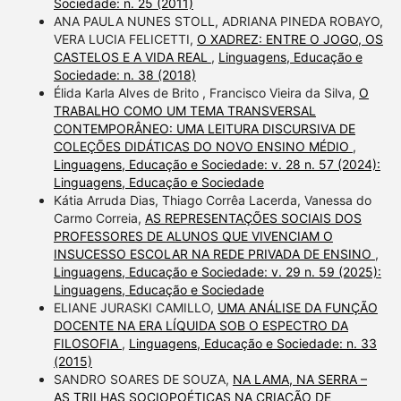
Sociedade: n. 25 (2011)
ANA PAULA NUNES STOLL, ADRIANA PINEDA ROBAYO,
VERA LUCIA FELICETTI,
O XADREZ: ENTRE O JOGO, OS
CASTELOS E A VIDA REAL
,
Linguagens, Educação e
Sociedade: n. 38 (2018)
Élida Karla Alves de Brito , Francisco Vieira da Silva,
O
TRABALHO COMO UM TEMA TRANSVERSAL
CONTEMPORÂNEO: UMA LEITURA DISCURSIVA DE
COLEÇÕES DIDÁTICAS DO NOVO ENSINO MÉDIO
,
Linguagens, Educação e Sociedade: v. 28 n. 57 (2024):
Linguagens, Educação e Sociedade
Kátia Arruda Dias, Thiago Corrêa Lacerda, Vanessa do
Carmo Correia,
AS REPRESENTAÇÕES SOCIAIS DOS
PROFESSORES DE ALUNOS QUE VIVENCIAM O
INSUCESSO ESCOLAR NA REDE PRIVADA DE ENSINO
,
Linguagens, Educação e Sociedade: v. 29 n. 59 (2025):
Linguagens, Educação e Sociedade
ELIANE JURASKI CAMILLO,
UMA ANÁLISE DA FUNÇÃO
DOCENTE NA ERA LÍQUIDA SOB O ESPECTRO DA
FILOSOFIA
,
Linguagens, Educação e Sociedade: n. 33
(2015)
SANDRO SOARES DE SOUZA,
NA LAMA, NA SERRA –
AS TRILHAS SOCIOPOÉTICAS NA CRIAÇÃO DE