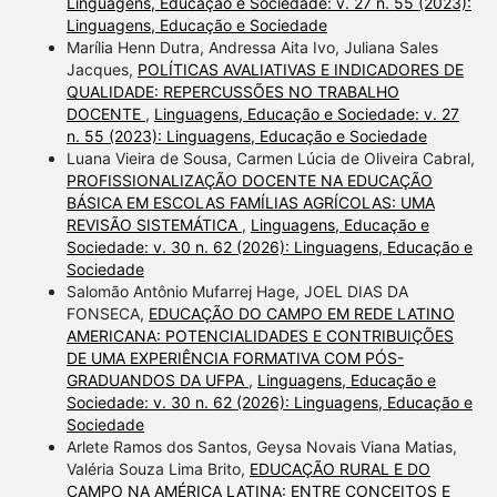
Linguagens, Educação e Sociedade: v. 27 n. 55 (2023):
Linguagens, Educação e Sociedade
Marília Henn Dutra, Andressa Aita Ivo, Juliana Sales
Jacques,
POLÍTICAS AVALIATIVAS E INDICADORES DE
QUALIDADE: REPERCUSSÕES NO TRABALHO
DOCENTE
,
Linguagens, Educação e Sociedade: v. 27
n. 55 (2023): Linguagens, Educação e Sociedade
Luana Vieira de Sousa, Carmen Lúcia de Oliveira Cabral,
PROFISSIONALIZAÇÃO DOCENTE NA EDUCAÇÃO
BÁSICA EM ESCOLAS FAMÍLIAS AGRÍCOLAS: UMA
REVISÃO SISTEMÁTICA
,
Linguagens, Educação e
Sociedade: v. 30 n. 62 (2026): Linguagens, Educação e
Sociedade
Salomão Antônio Mufarrej Hage, JOEL DIAS DA
FONSECA,
EDUCAÇÃO DO CAMPO EM REDE LATINO
AMERICANA: POTENCIALIDADES E CONTRIBUIÇÕES
DE UMA EXPERIÊNCIA FORMATIVA COM PÓS-
GRADUANDOS DA UFPA
,
Linguagens, Educação e
Sociedade: v. 30 n. 62 (2026): Linguagens, Educação e
Sociedade
Arlete Ramos dos Santos, Geysa Novais Viana Matias,
Valéria Souza Lima Brito,
EDUCAÇÃO RURAL E DO
CAMPO NA AMÉRICA LATINA: ENTRE CONCEITOS E