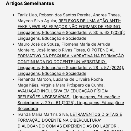
Artigos Semelhantes
Tarliz Liao, Robson dos Santos Pereira, Andrea Thees,
Maycon Silva Aguiar,
REFLEXOS DE UMA AÇÃO ANTI-
FAKE NEWS EM ESPAÇOS NÃO FORMAIS DE ENSINO
,
Linguagens, Educação e Sociedade: v. 30 n. 63 (2026):
Linguagens, Educação e Sociedade
Mauro José de Souza, Filomena Maria de Arruda
Monteiro, José Ignacio Rivas Flores,
O POTENCIAL
FORMATIVO DA PESQUISA NARRATIVA NA FORMAÇÃO
CONTINUADA DO DOCENTE UNIVERSITÁRIO
,
Linguagens, Educação e Sociedade: v. 28 n. 57 (2024):
Linguagens, Educação e Sociedade
Fernanda Marcon, Luciana de Oliveira Rocha
Magalhães, Virgínia Mara Próspero da Cunha,
AVALIAÇÃO INCLUSIVA EM EDUCAÇÃO FÍSICA:
REFLEXÕES NECESSÁRIAS
,
Linguagens, Educação e
Sociedade: v. 29 n. 61 (2025): Linguagens, Educação e
Sociedade
Ivanda Maria Martins Silva,
LETRAMENTOS DIGITAIS E
FORMAÇÃO DOCENTE NA CIBERCULTURA:
DIALOGANDO COM AS EXPERIÊNCIAS DO LABFOR
,