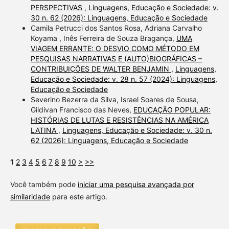
PERSPECTIVAS
,
Linguagens, Educação e Sociedade: v.
30 n. 62 (2026): Linguagens, Educação e Sociedade
Camila Petrucci dos Santos Rosa, Adriana Carvalho
Koyama , Inês Ferreira de Souza Bragança,
UMA
VIAGEM ERRANTE: O DESVIO COMO MÉTODO EM
PESQUISAS NARRATIVAS E (AUTO)BIOGRÁFICAS –
CONTRIBUIÇÕES DE WALTER BENJAMIN
,
Linguagens,
Educação e Sociedade: v. 28 n. 57 (2024): Linguagens,
Educação e Sociedade
Severino Bezerra da Silva, Israel Soares de Sousa,
Gildivan Francisco das Neves,
EDUCAÇÃO POPULAR:
HISTÓRIAS DE LUTAS E RESISTÊNCIAS NA AMÉRICA
LATINA
,
Linguagens, Educação e Sociedade: v. 30 n.
62 (2026): Linguagens, Educação e Sociedade
1
2
3
4
5
6
7
8
9
10
>
>>
Você também pode
iniciar uma pesquisa avançada por
similaridade
para este artigo.