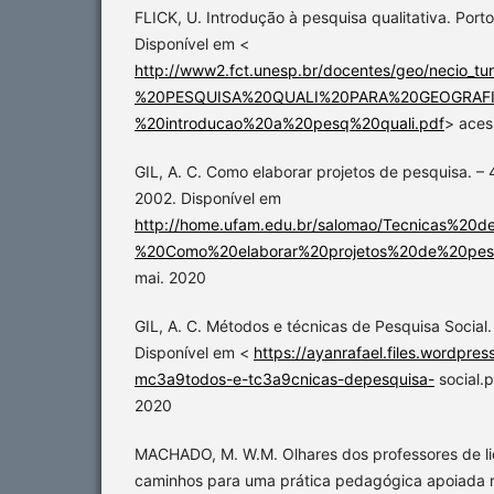
FLICK, U. Introdução à pesquisa qualitativa. Port
Disponível em <
http://www2.fct.unesp.br/docentes/geo/necio_t
%20PESQUISA%20QUALI%20PARA%20GEOGRAFIA
%20introducao%20a%20pesq%20quali.pdf
> aces
GIL, A. C. Como elaborar projetos de pesquisa. – 4
2002. Disponível em
http://home.ufam.edu.br/salomao/Tecnicas%2
%20Como%20elaborar%20projetos%20de%20pesq
mai. 2020
GIL, A. C. Métodos e técnicas de Pesquisa Social.
Disponível em <
https://ayanrafael.files.wordpre
mc3a9todos-e-tc3a9cnicas-depesquisa-
social.
2020
MACHADO, M. W.M. Olhares dos professores de lic
caminhos para uma prática pedagógica apoiada 