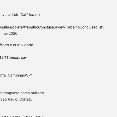
niversidade Católica do
nsultas/coleta/trabalhoConclusao/viewTrabalhoConclusao.jsf?
 mai 2020
étodo e criatividade.
012/11/pesquisa-
nte. Campinas/SP:
nto complexo como método
São Paulo: Cortez;
rto Alegre: Sulina, 2006.