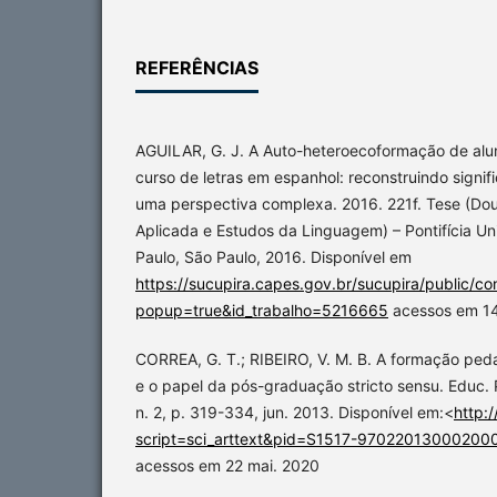
REFERÊNCIAS
AGUILAR, G. J. A Auto-heteroecoformação de alu
curso de letras em espanhol: reconstruindo signi
uma perspectiva complexa. 2016. 221f. Tese (Dou
Aplicada e Estudos da Linguagem) – Pontifícia Un
Paulo, São Paulo, 2016. Disponível em
https://sucupira.capes.gov.br/sucupira/public/co
popup=true&id_trabalho=5216665
acessos em 14
CORREA, G. T.; RIBEIRO, V. M. B. A formação ped
e o papel da pós-graduação stricto sensu. Educ. P
n. 2, p. 319-334, jun. 2013. Disponível em:<
http:
script=sci_arttext&pid=S1517-97022013000200
acessos em 22 mai. 2020