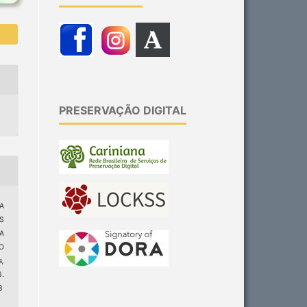
PRESERVAÇÃO DIGITAL
A
S
A
O
s,
6.
8