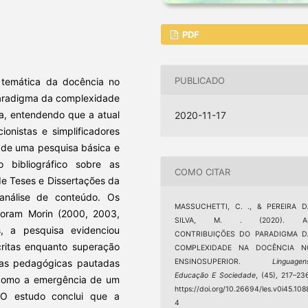
PDF
PUBLICADO
a temática da docência no
 paradigma da complexidade
a, entendendo que a atual
2020-11-17
nistas e simplificadores
 de uma pesquisa básica e
o bibliográfico sobre as
COMO CITAR
de Teses e Dissertações da
análise de conteúdo. Os
MASSUCHETTI, C. ., & PEREIRA D
 foram Morin (2000, 2003,
SILVA, M. . (2020). A
, a pesquisa evidenciou
CONTRIBUIÇÕES DO PARADIGMA D
ritas enquanto superação
COMPLEXIDADE NA DOCÊNCIA N
icas pedagógicas pautadas
ENSINOSUPERIOR.
Linguagen
Educação E Sociedade
, (45), 217–23
como a emergência de um
https://doi.org/10.26694/les.v0i45.108
 O estudo conclui que a
4