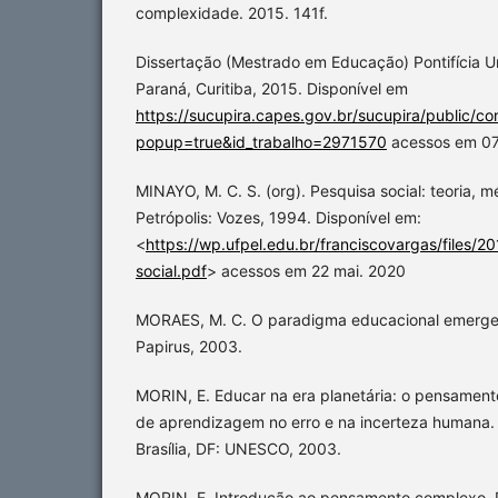
complexidade. 2015. 141f.
Dissertação (Mestrado em Educação) Pontifícia U
Paraná, Curitiba, 2015. Disponível em
https://sucupira.capes.gov.br/sucupira/public/co
popup=true&id_trabalho=2971570
acessos em 07
MINAYO, M. C. S. (org). Pesquisa social: teoria, m
Petrópolis: Vozes, 1994. Disponível em:
<
https://wp.ufpel.edu.br/franciscovargas/files/2
social.pdf
> acessos em 22 mai. 2020
MORAES, M. C. O paradigma educacional emerge
Papirus, 2003.
MORIN, E. Educar na era planetária: o pensame
de aprendizagem no erro e na incerteza humana. 
Brasília, DF: UNESCO, 2003.
MORIN, E. Introdução ao pensamento complexo. Po