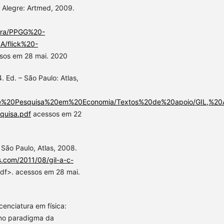
o Alegre: Artmed, 2009.
urra/PPGG%20-
/flick%20-
sos em 28 mai. 2020
. Ed. – São Paulo: Atlas,
0de%20Pesquisa%20em%20Economia/Textos%20de%20apoio/GIL,%20
uisa.pdf
acessos em 22
 São Paulo, Atlas, 2008.
ss.com/2011/08/gil-a-c-
pdf>. acessos em 28 mai.
enciatura em física:
no paradigma da