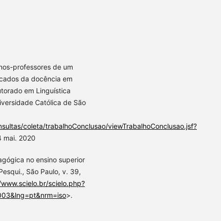
nos-professores de um
ficados da docência em
torado em Linguística
iversidade Católica de São
nsultas/coleta/trabalhoConclusao/viewTrabalhoConclusao.jsf?
 mai. 2020
agógica no ensino superior
esqui., São Paulo, v. 39,
//www.scielo.br/scielo.php?
003&lng=pt&nrm=iso
>.