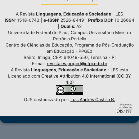
A Revista
Linguagens, Educação e Sociedade
- LES
ISSN
: 1518-0743 |
e-ISSN
: 2526-8449 |
Prefixo DOI
: 10.26694
|
Qualis:
A2
Universidade Federal do Piauí, Campus Universitário Ministro
Petrônio Portella
Centro de Ciências da Educação, Programa de Pós-Graduação
em Educação - PPGEd
Bairro: Ininga, CEP: 64049-550, Teresina - PI
E-mail:
revistales.ppged@ufpi.edu.br
A Revista
Linguagens, Educação e Sociedade
- LES esta
Licenciado com
Creative Attribution 4.0 International (CC BY
4.0)
OJS customizado por:
Luis Andrés Castillo B.