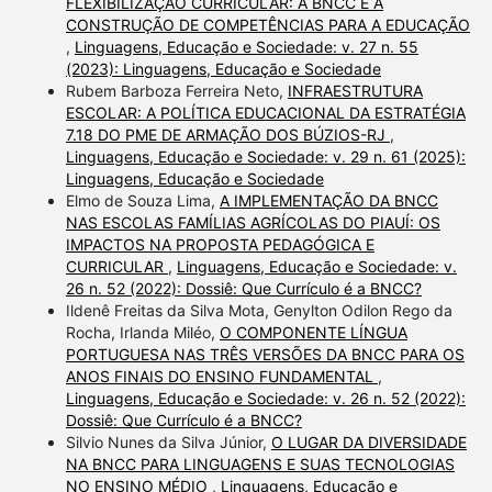
FLEXIBILIZAÇÃO CURRICULAR: A BNCC E A
CONSTRUÇÃO DE COMPETÊNCIAS PARA A EDUCAÇÃO
,
Linguagens, Educação e Sociedade: v. 27 n. 55
(2023): Linguagens, Educação e Sociedade
Rubem Barboza Ferreira Neto,
INFRAESTRUTURA
ESCOLAR: A POLÍTICA EDUCACIONAL DA ESTRATÉGIA
7.18 DO PME DE ARMAÇÃO DOS BÚZIOS-RJ
,
Linguagens, Educação e Sociedade: v. 29 n. 61 (2025):
Linguagens, Educação e Sociedade
Elmo de Souza Lima,
A IMPLEMENTAÇÃO DA BNCC
NAS ESCOLAS FAMÍLIAS AGRÍCOLAS DO PIAUÍ: OS
IMPACTOS NA PROPOSTA PEDAGÓGICA E
CURRICULAR
,
Linguagens, Educação e Sociedade: v.
26 n. 52 (2022): Dossiê: Que Currículo é a BNCC?
Ildenê Freitas da Silva Mota, Genylton Odilon Rego da
Rocha, Irlanda Miléo,
O COMPONENTE LÍNGUA
PORTUGUESA NAS TRÊS VERSÕES DA BNCC PARA OS
ANOS FINAIS DO ENSINO FUNDAMENTAL
,
Linguagens, Educação e Sociedade: v. 26 n. 52 (2022):
Dossiê: Que Currículo é a BNCC?
Silvio Nunes da Silva Júnior,
O LUGAR DA DIVERSIDADE
NA BNCC PARA LINGUAGENS E SUAS TECNOLOGIAS
NO ENSINO MÉDIO
,
Linguagens, Educação e