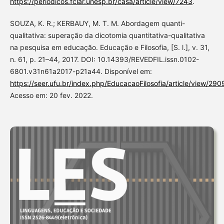
https://periodicos.fclar.unesp.br/casa/article/view/7243
.
SOUZA, K. R.; KERBAUY, M. T. M. Abordagem quanti-
qualitativa: superação da dicotomia quantitativa-qualitativa
na pesquisa em educação. Educação e Filosofia, [S. l.], v. 31,
n. 61, p. 21–44, 2017. DOI: 10.14393/REVEDFIL.issn.0102-
6801.v31n61a2017-p21a44. Disponível em:
https://seer.ufu.br/index.php/EducacaoFilosofia/article/view/290
Acesso em: 20 fev. 2022.