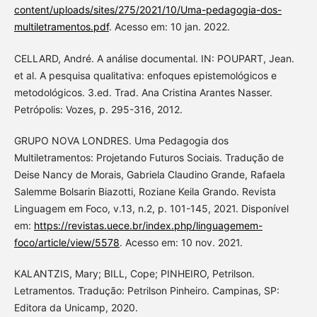
content/uploads/sites/275/2021/10/Uma-pedagogia-dos-
multiletramentos.pdf
. Acesso em: 10 jan. 2022.
CELLARD, André. A análise documental. IN: POUPART, Jean.
et al. A pesquisa qualitativa: enfoques epistemológicos e
metodológicos. 3.ed. Trad. Ana Cristina Arantes Nasser.
Petrópolis: Vozes, p. 295-316, 2012.
GRUPO NOVA LONDRES. Uma Pedagogia dos
Multiletramentos: Projetando Futuros Sociais. Tradução de
Deise Nancy de Morais, Gabriela Claudino Grande, Rafaela
Salemme Bolsarin Biazotti, Roziane Keila Grando. Revista
Linguagem em Foco, v.13, n.2, p. 101-145, 2021. Disponível
em:
https://revistas.uece.br/index.php/linguagemem-
foco/article/view/5578
. Acesso em: 10 nov. 2021.
KALANTZIS, Mary; BILL, Cope; PINHEIRO, Petrilson.
Letramentos. Tradução: Petrilson Pinheiro. Campinas, SP:
Editora da Unicamp, 2020.