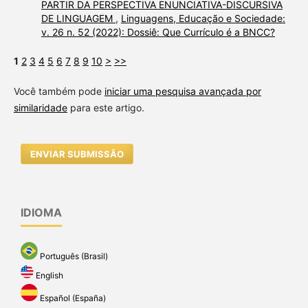
PARTIR DA PERSPECTIVA ENUNCIATIVA-DISCURSIVA
DE LINGUAGEM
,
Linguagens, Educação e Sociedade:
v. 26 n. 52 (2022): Dossiê: Que Currículo é a BNCC?
1
2
3
4
5
6
7
8
9
10
>
>>
Você também pode
iniciar uma pesquisa avançada por
similaridade
para este artigo.
ENVIAR SUBMISSÃO
IDIOMA
Português (Brasil)
English
Español (España)