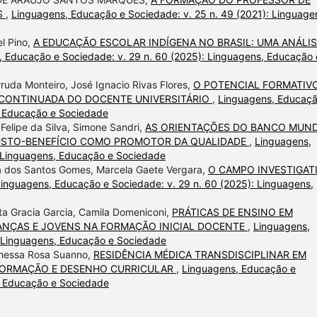
S
,
Linguagens, Educação e Sociedade: v. 25 n. 49 (2021): Linguage
el Pino,
A EDUCAÇÃO ESCOLAR INDÍGENA NO BRASIL: UMA ANÁLIS
 Educação e Sociedade: v. 29 n. 60 (2025): Linguagens, Educação 
ruda Monteiro, José Ignacio Rivas Flores,
O POTENCIAL FORMATIV
 CONTINUADA DO DOCENTE UNIVERSITÁRIO
,
Linguagens, Educaçã
, Educação e Sociedade
elipe da Silva, Simone Sandri,
AS ORIENTAÇÕES DO BANCO MUND
CUSTO-BENEFÍCIO COMO PROMOTOR DA QUALIDADE
,
Linguagens,
: Linguagens, Educação e Sociedade
a dos Santos Gomes, Marcela Gaete Vergara,
O CAMPO INVESTIGAT
inguagens, Educação e Sociedade: v. 29 n. 60 (2025): Linguagens,
rta Gracia Garcia, Camila Domeniconi,
PRÁTICAS DE ENSINO EM
IANÇAS E JOVENS NA FORMAÇÃO INICIAL DOCENTE
,
Linguagens,
: Linguagens, Educação e Sociedade
anessa Rosa Suanno,
RESIDÊNCIA MÉDICA TRANSDISCIPLINAR EM
 FORMAÇÃO E DESENHO CURRICULAR
,
Linguagens, Educação e
s, Educação e Sociedade