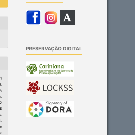
PRESERVAÇÃO DIGITAL
I
H.
HA
A,
O
E
s,
4.
e
ge