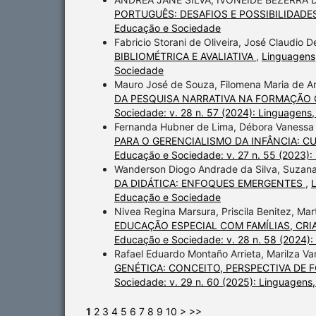
PORTUGUÊS: DESAFIOS E POSSIBILIDADE
Educação e Sociedade
Fabricio Storani de Oliveira, José Claudio D
BIBLIOMÉTRICA E AVALIATIVA
,
Linguagens,
Sociedade
Mauro José de Souza, Filomena Maria de Ar
DA PESQUISA NARRATIVA NA FORMAÇÃO
Sociedade: v. 28 n. 57 (2024): Linguagens
Fernanda Hubner de Lima, Débora Vanessa F
PARA O GERENCIALISMO DA INFÂNCIA: 
Educação e Sociedade: v. 27 n. 55 (2023)
Wanderson Diogo Andrade da Silva, Suzan
DA DIDÁTICA: ENFOQUES EMERGENTES
,
L
Educação e Sociedade
Nivea Regina Marsura, Priscila Benitez, Ma
EDUCAÇÃO ESPECIAL COM FAMÍLIAS, CR
Educação e Sociedade: v. 28 n. 58 (2024)
Rafael Eduardo Montaño Arrieta, Marilza V
GENÉTICA: CONCEITO, PERSPECTIVA DE
Sociedade: v. 29 n. 60 (2025): Linguagen
1
2
3
4
5
6
7
8
9
10
>
>>