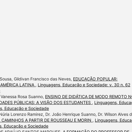
e Sousa, Gildivan Francisco das Neves,
EDUCAÇÃO POPULAR:
A AMÉRICA LATINA
,
Linguagens, Educação e Sociedade: v. 30 n. 62
e
a Vanessa Rosa Suanno,
ENSINO DE DIDÁTICA DE MODO REMOTO 
IDADES PÚBLICAS: A VISÃO DOS ESTUDANTES
,
Linguagens, Educa
ns, Educação e Sociedade
úria Lorenzo Ramirez, Dr. João Henrique Suanno, Dr. Wilson Alves 
 CAMINHOS A PARTIR DE ROUSSEAU E MORIN
,
Linguagens, Educ
ns, Educação e Sociedade
A DE ARAÚJO SANTOS MARQUES,
A FORMAÇÃO DO PROFESSOR DE