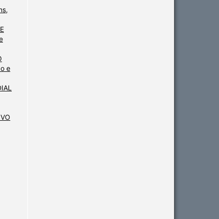
ns,
E
e
O
o e
IAL
IVO