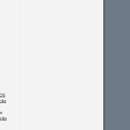
NOS
ção
de
ação