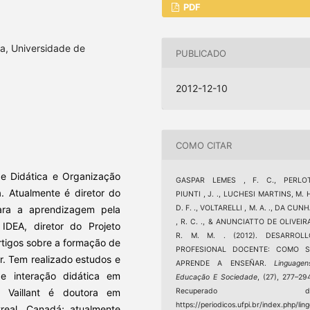
PDF
ca, Universidade de
PUBLICADO
2012-12-10
COMO CITAR
de Didática e Organização
GASPAR LEMES , F. C., PERLOT
. Atualmente é diretor do
PIUNTI , J. ., LUCHESI MARTINS, M. 
ara a aprendizagem pela
D. F. ., VOLTARELLI , M. A. ., DA CUN
, R. C. ., & ANUNCIATTO DE OLIVEIR
 IDEA, diretor do Projeto
R. M. M. . (2012). DESARROLL
rtigos sobre a formação de
PROFESIONAL DOCENTE: COMO S
r. Tem realizado estudos e
APRENDE A ENSEÑAR.
Linguagen
e interação didática em
Educação E Sociedade
, (27), 277–29
e Vaillant é doutora em
Recuperado d
https://periodicos.ufpi.br/index.php/lin
eal, Canadá; atualmente