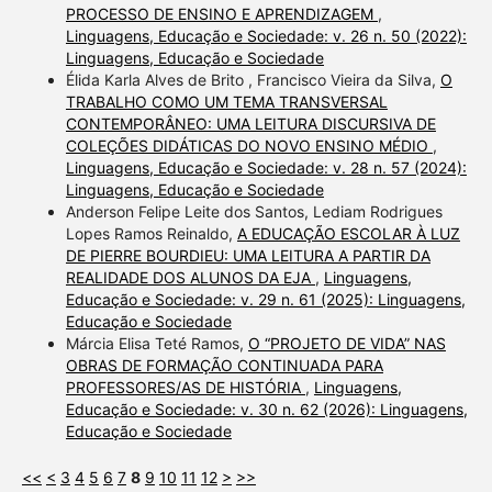
PROCESSO DE ENSINO E APRENDIZAGEM
,
Linguagens, Educação e Sociedade: v. 26 n. 50 (2022):
Linguagens, Educação e Sociedade
Élida Karla Alves de Brito , Francisco Vieira da Silva,
O
TRABALHO COMO UM TEMA TRANSVERSAL
CONTEMPORÂNEO: UMA LEITURA DISCURSIVA DE
COLEÇÕES DIDÁTICAS DO NOVO ENSINO MÉDIO
,
Linguagens, Educação e Sociedade: v. 28 n. 57 (2024):
Linguagens, Educação e Sociedade
Anderson Felipe Leite dos Santos, Lediam Rodrigues
Lopes Ramos Reinaldo,
A EDUCAÇÃO ESCOLAR À LUZ
DE PIERRE BOURDIEU: UMA LEITURA A PARTIR DA
REALIDADE DOS ALUNOS DA EJA
,
Linguagens,
Educação e Sociedade: v. 29 n. 61 (2025): Linguagens,
Educação e Sociedade
Márcia Elisa Teté Ramos,
O “PROJETO DE VIDA” NAS
OBRAS DE FORMAÇÃO CONTINUADA PARA
PROFESSORES/AS DE HISTÓRIA
,
Linguagens,
Educação e Sociedade: v. 30 n. 62 (2026): Linguagens,
Educação e Sociedade
<<
<
3
4
5
6
7
8
9
10
11
12
>
>>