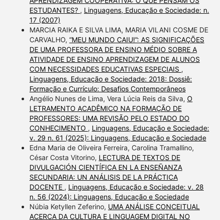
APRENDIZAGEM COOPERATIVA: O QUE PENSAM OS
ESTUDANTES?
,
Linguagens, Educação e Sociedade: n.
17 (2007)
MARCIA RAIKA E SILVA LIMA, MARIA VILANI COSME DE
CARVALHO,
“MEU MUNDO CAIU!”: AS SIGNIFICAÇÕES
DE UMA PROFESSORA DE ENSINO MÉDIO SOBRE A
ATIVIDADE DE ENSINO APRENDIZAGEM DE ALUNOS
COM NECESSIDADES EDUCATIVAS ESPECIAIS
,
Linguagens, Educação e Sociedade: 2018: Dossiê:
Formação e Currículo: Desafios Contemporâneos
Angélio Nunes de Lima, Vera Lúcia Reis da Silva,
O
LETRAMENTO ACADÊMICO NA FORMAÇÃO DE
PROFESSORES: UMA REVISÃO PELO ESTADO DO
CONHECIMENTO
,
Linguagens, Educação e Sociedade:
v. 29 n. 61 (2025): Linguagens, Educação e Sociedade
Edna Maria de Oliveira Ferreira, Carolina Tramallino,
César Costa Vitorino,
LECTURA DE TEXTOS DE
DIVULGACIÓN CIENTÍFICA EN LA ENSEÑANZA
SECUNDARIA: UN ANÁLISIS DE LA PRÁCTICA
DOCENTE
,
Linguagens, Educação e Sociedade: v. 28
n. 56 (2024): Linguagens, Educação e Sociedade
Núbia Ketyllen Zeferino,
UMA ANÁLISE CONCEITUAL
ACERCA DA CULTURA E LINGUAGEM DIGITAL NO