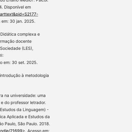
14. Disponível em
i_arttext&pid=S2177-
 em: 30 jan. 2025.
 Didática complexa e
formação docente
 Sociedade (LES),
I:
so em: 30 set. 2025.
introdução à metodologia
ra na universidade: uma
e do professor letrador.
e Estudos da Linguagem) -
ca Aplicada e Estudos da
ão Paulo, São Paulo. 2018.
andle/21699
>. Acesso em: