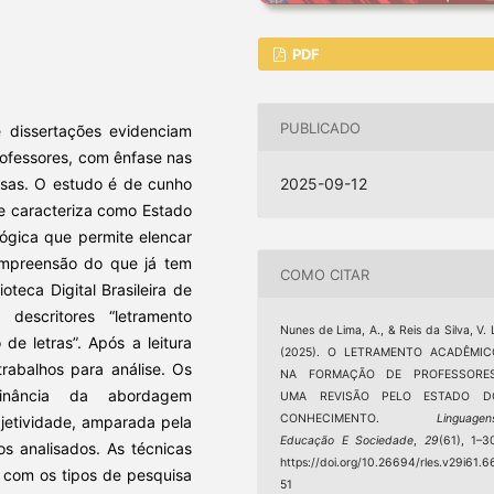
PDF
PUBLICADO
e dissertações evidenciam
ofessores, com ênfase nas
isas. O estudo é de cunho
2025-09-12
 se caracteriza como Estado
ógica que permite elencar
ompreensão do que já tem
COMO CITAR
oteca Digital Brasileira de
descritores “letramento
Nunes de Lima, A., & Reis da Silva, V. 
de letras”. Após a leitura
(2025). O LETRAMENTO ACADÊMIC
trabalhos para análise. Os
NA FORMAÇÃO DE PROFESSORES
minância da abordagem
UMA REVISÃO PELO ESTADO D
CONHECIMENTO.
Linguagen
bjetividade, amparada pela
Educação E Sociedade
,
29
(61), 1–3
s analisados. As técnicas
https://doi.org/10.26694/rles.v29i61.6
 com os tipos de pesquisa
51