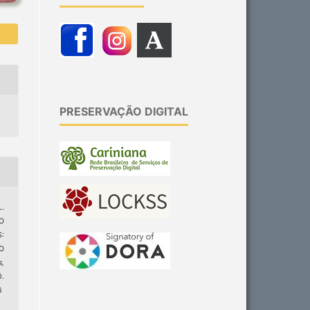
PRESERVAÇÃO DIGITAL
L.
O
:
O
s,
0.
6