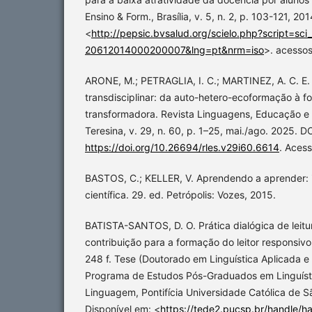
Ensino & Form., Brasília, v. 5, n. 2, p. 103-121, 20
<
http://pepsic.bvsalud.org/scielo.php?script=sc
20612014000200007&lng=pt&nrm=iso
>. acessos
ARONE, M.; PETRAGLIA, I. C.; MARTINEZ, A. C. E.
transdisciplinar: da auto-hetero-ecoformação à 
transformadora. Revista Linguagens, Educação e
Teresina, v. 29, n. 60, p. 1–25, mai./ago. 2025. DO
https://doi.org/10.26694/rles.v29i60.6614
. Aces
BASTOS, C.; KELLER, V. Aprendendo a aprender: 
científica. 29. ed. Petrópolis: Vozes, 2015.
BATISTA-SANTOS, D. O. Prática dialógica de leitu
contribuição para a formação do leitor responsivo 
248 f. Tese (Doutorado em Linguística Aplicada 
Programa de Estudos Pós-Graduados em Linguísti
Linguagem, Pontifícia Universidade Católica de S
Disponível em: <
https://tede2.pucsp.br/handle/h