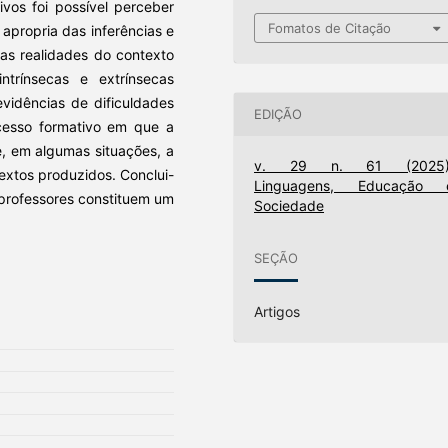
vos foi possível perceber
Fomatos de Citação
apropria das inferências e
as realidades do contexto
ntrínsecas e extrínsecas
idências de dificuldades
EDIÇÃO
cesso formativo em que a
e, em algumas situações, a
v. 29 n. 61 (2025)
textos produzidos. Conclui-
Linguagens, Educação 
professores constituem um
Sociedade
SEÇÃO
Artigos