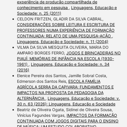
experiência de produção compartilhada de
conhecimento em pesquisa
,
Linguagens, Educação e
Sociedade: n. 25 (2011)
CELDON FRITZEN, GLADIR DA SILVA CABRAL,
CONSIDERAÇÕES SOBRE LEITURA E ESCRITURA DE
PROFESSORES NUMA EXPERIÊNCIA DE FORMAÇÃO
CONTINUADA: RELATO DE UMA PESQUISA-AÇÃO
,
Linguagens, Educação e Sociedade: n. 11 (2004)
VILMA DA SILVA MESQUITA OLIVEIRA, MARIA DO
AMPARO BORGES FERRO,
JOGOS E BRINCADEIRAS NO
PIAUÍ: MEMÓRIAS DE INFÂNCIA NA ESCOLA (1930-
1961)
,
Linguagens, Educação e Sociedade: n. 34
(2016)
Elenice Pereira dos Santos, Jamille Sobral Costa,
Edmerson dos Santos Reis,
ESCOLA FAMÍLIA
AGRÍCOLA SERRA DA CAPIVARA: FUNDAMENTOS E
IMPACTOS NA PROPOSTA DA PEDAGOGIA DA
ALTERNÂNCIA
,
Linguagens, Educação e Sociedade: v.
30 n. 63 (2026): Linguagens, Educação e Sociedade
Beatriz de Oliveira Ogata, Sidinei de Oliveira Sousa,
Vinícius Fagundes Vargas,
IMPACTOS DA FORMAÇÃO
CONTINUADA COM JOGOS DIGITAIS PARA O ENSINO
DE MÚSICA: UM ESTUDO COLABORATIVO
,