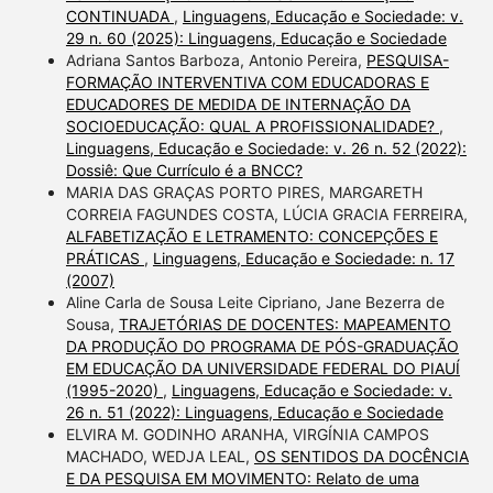
CONTINUADA
,
Linguagens, Educação e Sociedade: v.
29 n. 60 (2025): Linguagens, Educação e Sociedade
Adriana Santos Barboza, Antonio Pereira,
PESQUISA-
FORMAÇÃO INTERVENTIVA COM EDUCADORAS E
EDUCADORES DE MEDIDA DE INTERNAÇÃO DA
SOCIOEDUCAÇÃO: QUAL A PROFISSIONALIDADE?
,
Linguagens, Educação e Sociedade: v. 26 n. 52 (2022):
Dossiê: Que Currículo é a BNCC?
MARIA DAS GRAÇAS PORTO PIRES, MARGARETH
CORREIA FAGUNDES COSTA, LÚCIA GRACIA FERREIRA,
ALFABETIZAÇÃO E LETRAMENTO: CONCEPÇÕES E
PRÁTICAS
,
Linguagens, Educação e Sociedade: n. 17
(2007)
Aline Carla de Sousa Leite Cipriano, Jane Bezerra de
Sousa,
TRAJETÓRIAS DE DOCENTES: MAPEAMENTO
DA PRODUÇÃO DO PROGRAMA DE PÓS-GRADUAÇÃO
EM EDUCAÇÃO DA UNIVERSIDADE FEDERAL DO PIAUÍ
(1995-2020)
,
Linguagens, Educação e Sociedade: v.
26 n. 51 (2022): Linguagens, Educação e Sociedade
ELVIRA M. GODINHO ARANHA, VIRGÍNIA CAMPOS
MACHADO, WEDJA LEAL,
OS SENTIDOS DA DOCÊNCIA
E DA PESQUISA EM MOVIMENTO: Relato de uma