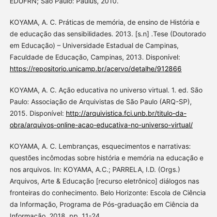
EDUFRN; São Paulo: Paulus, 2010.
KOYAMA, A. C. Práticas de memória, de ensino de História e
de educação das sensibilidades. 2013. [s.n] .Tese (Doutorado
em Educação) – Universidade Estadual de Campinas,
Faculdade de Educação, Campinas, 2013. Disponível:
https://repositorio.unicamp.br/acervo/detalhe/912866
KOYAMA, A. C. Ação educativa no universo virtual. 1. ed. São
Paulo: Associação de Arquivistas de São Paulo (ARQ-SP),
2015. Disponível:
http://arquivistica.fci.unb.br/titulo-da-
obra/arquivos-online-acao-educativa-no-universo-virtual/
KOYAMA, A. C. Lembranças, esquecimentos e narrativas:
questões incômodas sobre história e memória na educação e
nos arquivos. In: KOYAMA, A.C.; PARRELA, I.D. (Orgs.)
Arquivos, Arte & Educação [recurso eletrônico] diálogos nas
fronteiras do conhecimento. Belo Horizonte: Escola de Ciência
da Informação, Programa de Pós-graduação em Ciência da
Informação, 2018, pp. 11-24.