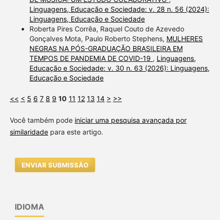
Linguagens, Educação e Sociedade: v. 28 n. 56 (2024):
Linguagens, Educação e Sociedade
Roberta Pires Corrêa, Raquel Couto de Azevedo
Gonçalves Mota, Paulo Roberto Stephens,
MULHERES
NEGRAS NA PÓS-GRADUAÇÃO BRASILEIRA EM
TEMPOS DE PANDEMIA DE COVID-19
,
Linguagens,
Educação e Sociedade: v. 30 n. 63 (2026): Linguagens,
Educação e Sociedade
<<
<
5
6
7
8
9
10
11
12
13
14
>
>>
Você também pode
iniciar uma pesquisa avançada por
similaridade
para este artigo.
ENVIAR SUBMISSÃO
IDIOMA