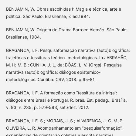
BENJAMIN, W. Obras escolhidas I: Magia e técnica, arte e
política. São Paulo: Brasiliense, 7. ed.1994.
BENJAMIN, W. Origem do Drama Barroco Alemão. São Paulo:
Brasiliense, 1984.
BRAGANCA, I. F. Pesquisaformação narrativa (auto)biográfica:
trajetórias e tessituras teórico- metodológicas. In.: ABRAHÃO,
M. H; M. B.; CUNHA, J. L. da; BÔAS, L. V. (Orgs). Pesquisa
narrativa (auto)biográfica: diálogos epistêmico-
metodológicos. Curitiba: CRV, 2018. p 65-81.
BRAGANCA, I. F. A formação como “tessitura da intriga”:
diálogos entre Brasil e Portugal. R. bras. Est. pedag., Brasília,
v. 93, n. 235, p. 579-593, set./dez. 2012.
BRAGANÇA, I. F. S.; MORAIS, J. S.; ALVARENGA, J. G. M. P;
OLIVEIRA, L. R. Acompanhamento em “pesquisaformação”:
experiências de orientação coletiva e escrita narrativa