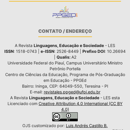
CONTATO / ENDEREÇO
A Revista
Linguagens, Educação e Sociedade
- LES
ISSN
: 1518-0743 |
e-ISSN
: 2526-8449 |
Prefixo DOI
: 10.26694
|
Qualis:
A2
Universidade Federal do Piauí, Campus Universitário Ministro
Petrônio Portella
Centro de Ciências da Educação, Programa de Pós-Graduação
em Educação - PPGEd
Bairro: Ininga, CEP: 64049-550, Teresina - PI
E-mail:
revistales.ppged@ufpi.edu.br
A Revista
Linguagens, Educação e Sociedade
- LES esta
Licenciado com
Creative Attribution 4.0 International (CC BY
4.0)
OJS customizado por:
Luis Andrés Castillo B.