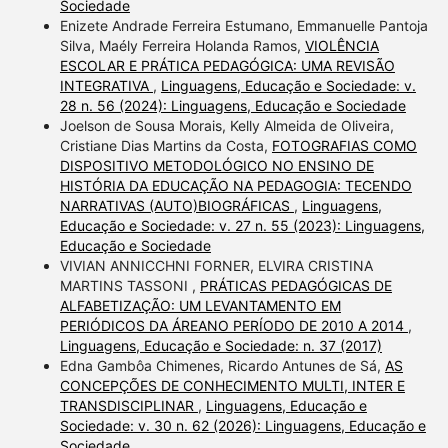
Sociedade
Enizete Andrade Ferreira Estumano, Emmanuelle Pantoja
Silva, Maély Ferreira Holanda Ramos,
VIOLÊNCIA
ESCOLAR E PRÁTICA PEDAGÓGICA: UMA REVISÃO
INTEGRATIVA
,
Linguagens, Educação e Sociedade: v.
28 n. 56 (2024): Linguagens, Educação e Sociedade
Joelson de Sousa Morais, Kelly Almeida de Oliveira,
Cristiane Dias Martins da Costa,
FOTOGRAFIAS COMO
DISPOSITIVO METODOLÓGICO NO ENSINO DE
HISTÓRIA DA EDUCAÇÃO NA PEDAGOGIA: TECENDO
NARRATIVAS (AUTO)BIOGRÁFICAS
,
Linguagens,
Educação e Sociedade: v. 27 n. 55 (2023): Linguagens,
Educação e Sociedade
VIVIAN ANNICCHNI FORNER, ELVIRA CRISTINA
MARTINS TASSONI ,
PRÁTICAS PEDAGÓGICAS DE
ALFABETIZAÇÃO: UM LEVANTAMENTO EM
PERIÓDICOS DA ÁREANO PERÍODO DE 2010 A 2014
,
Linguagens, Educação e Sociedade: n. 37 (2017)
Edna Gambôa Chimenes, Ricardo Antunes de Sá,
AS
CONCEPÇÕES DE CONHECIMENTO MULTI, INTER E
TRANSDISCIPLINAR
,
Linguagens, Educação e
Sociedade: v. 30 n. 62 (2026): Linguagens, Educação e
Sociedade