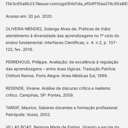
f3b3c65a8b23.filesusr.com/ugd/64d1da_ef0dff16aa274c95a88
Acesso em: 20 jun. 2020.
OLIVEIRA-MENDES, Solange Alves de. Práticas de (não)
atendimento à diversidade das aprendizagens no 1º ciclo do
ensino fundamental. Interfaces Científicas, v. 4. n.2, p. 107-
122, fev. 2016.
PERRENOUD, Philippe. Avaliação: da excelência à regulação
das aprendizagens – entre duas lógicas. Tradução Patrícia
Chittoni Ramos. Porto Alegre: Artes Médicas Sul, 1999.
RESENDE, Viviane. Análise de discurso crítica e realismo
crítico. Campinas, SP: Pontes, 2009.
TARDIF, Maurice. Saberes docentes e formação profissional.
Petrópolis: Vozes, 2002.
VILLAS BOAS, Benigna Maria de Freitas. Virando a escola do