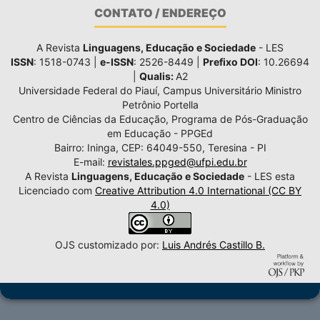
CONTATO / ENDEREÇO
A Revista
Linguagens, Educação e Sociedade
- LES
ISSN
: 1518-0743 |
e-ISSN
: 2526-8449 |
Prefixo DOI
: 10.26694
|
Qualis:
A2
Universidade Federal do Piauí, Campus Universitário Ministro
Petrônio Portella
Centro de Ciências da Educação, Programa de Pós-Graduação
em Educação - PPGEd
Bairro: Ininga, CEP: 64049-550, Teresina - PI
E-mail:
revistales.ppged@ufpi.edu.br
A Revista
Linguagens, Educação e Sociedade
- LES esta
Licenciado com
Creative Attribution 4.0 International (CC BY
4.0)
OJS customizado por:
Luis Andrés Castillo B.