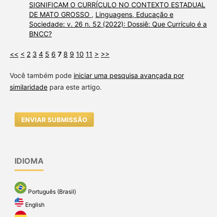
SIGNIFICAM O CURRÍCULO NO CONTEXTO ESTADUAL
DE MATO GROSSO
,
Linguagens, Educação e
Sociedade: v. 26 n. 52 (2022): Dossiê: Que Currículo é a
BNCC?
<<
<
2
3
4
5
6
7
8
9
10
11
>
>>
Você também pode
iniciar uma pesquisa avançada por
similaridade
para este artigo.
ENVIAR SUBMISSÃO
IDIOMA
Português (Brasil)
English