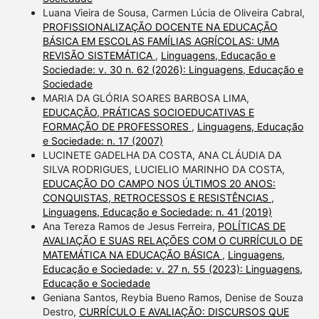
Luana Vieira de Sousa, Carmen Lúcia de Oliveira Cabral,
PROFISSIONALIZAÇÃO DOCENTE NA EDUCAÇÃO
BÁSICA EM ESCOLAS FAMÍLIAS AGRÍCOLAS: UMA
REVISÃO SISTEMÁTICA
,
Linguagens, Educação e
Sociedade: v. 30 n. 62 (2026): Linguagens, Educação e
Sociedade
MARIA DA GLÓRIA SOARES BARBOSA LIMA,
EDUCAÇÃO, PRÁTICAS SOCIOEDUCATIVAS E
FORMAÇÃO DE PROFESSORES
,
Linguagens, Educação
e Sociedade: n. 17 (2007)
LUCINETE GADELHA DA COSTA, ANA CLÁUDIA DA
SILVA RODRIGUES, LUCIELIO MARINHO DA COSTA,
EDUCAÇÃO DO CAMPO NOS ÚLTIMOS 20 ANOS:
CONQUISTAS, RETROCESSOS E RESISTÊNCIAS
,
Linguagens, Educação e Sociedade: n. 41 (2019)
Ana Tereza Ramos de Jesus Ferreira,
POLÍTICAS DE
AVALIAÇÃO E SUAS RELAÇÕES COM O CURRÍCULO DE
MATEMÁTICA NA EDUCAÇÃO BÁSICA
,
Linguagens,
Educação e Sociedade: v. 27 n. 55 (2023): Linguagens,
Educação e Sociedade
Geniana Santos, Reybia Bueno Ramos, Denise de Souza
Destro,
CURRÍCULO E AVALIAÇÃO: DISCURSOS QUE