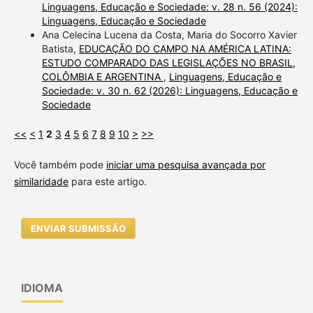
Linguagens, Educação e Sociedade: v. 28 n. 56 (2024):
Linguagens, Educação e Sociedade
Ana Celecina Lucena da Costa, Maria do Socorro Xavier
Batista,
EDUCAÇÃO DO CAMPO NA AMÉRICA LATINA:
ESTUDO COMPARADO DAS LEGISLAÇÕES NO BRASIL,
COLÔMBIA E ARGENTINA
,
Linguagens, Educação e
Sociedade: v. 30 n. 62 (2026): Linguagens, Educação e
Sociedade
<<
<
1
2
3
4
5
6
7
8
9
10
>
>>
Você também pode
iniciar uma pesquisa avançada por
similaridade
para este artigo.
ENVIAR SUBMISSÃO
IDIOMA