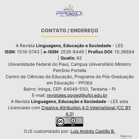
CONTATO / ENDEREÇO
A Revista
Linguagens, Educação e Sociedade
- LES
ISSN
: 1518-0743 |
e-ISSN
: 2526-8449 |
Prefixo DOI
: 10.26694
|
Qualis:
A2
Universidade Federal do Piauí, Campus Universitário Ministro
Petrônio Portella
Centro de Ciências da Educação, Programa de Pós-Graduação
em Educação - PPGEd
Bairro: Ininga, CEP: 64049-550, Teresina - PI
E-mail:
revistales.ppged@ufpi.edu.br
A Revista
Linguagens, Educação e Sociedade
- LES esta
Licenciado com
Creative Attribution 4.0 International (CC BY
4.0)
OJS customizado por:
Luis Andrés Castillo B.