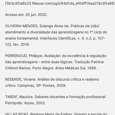
f3b3c65a8b23.filesusr.com/ugd/64d1da_ef0dff16aa274c95a88
Acesso em: 20 jun. 2020.
OLIVEIRA-MENDES, Solange Alves de. Práticas de (não)
atendimento à diversidade das aprendizagens no 1º ciclo do
ensino fundamental. Interfaces Científicas, v. 4. n.2, p. 107-
122, fev. 2016.
PERRENOUD, Philippe. Avaliação: da excelência à regulação
das aprendizagens – entre duas lógicas. Tradução Patrícia
Chittoni Ramos. Porto Alegre: Artes Médicas Sul, 1999.
RESENDE, Viviane. Análise de discurso crítica e realismo
crítico. Campinas, SP: Pontes, 2009.
TARDIF, Maurice. Saberes docentes e formação profissional.
Petrópolis: Vozes, 2002.
VILLAS BOAS, Benigna Maria de Freitas. Virando a escola do