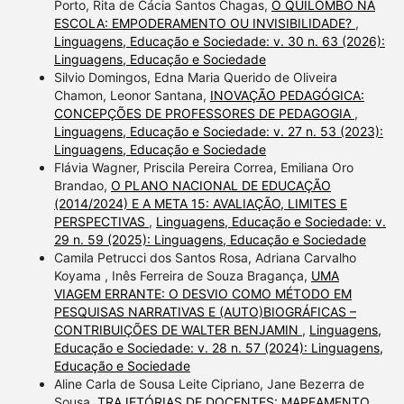
Porto, Rita de Cácia Santos Chagas,
O QUILOMBO NA
ESCOLA: EMPODERAMENTO OU INVISIBILIDADE?
,
Linguagens, Educação e Sociedade: v. 30 n. 63 (2026):
Linguagens, Educação e Sociedade
Silvio Domingos, Edna Maria Querido de Oliveira
Chamon, Leonor Santana,
INOVAÇÃO PEDAGÓGICA:
CONCEPÇÕES DE PROFESSORES DE PEDAGOGIA
,
Linguagens, Educação e Sociedade: v. 27 n. 53 (2023):
Linguagens, Educação e Sociedade
Flávia Wagner, Priscila Pereira Correa, Emiliana Oro
Brandao,
O PLANO NACIONAL DE EDUCAÇÃO
(2014/2024) E A META 15: AVALIAÇÃO, LIMITES E
PERSPECTIVAS
,
Linguagens, Educação e Sociedade: v.
29 n. 59 (2025): Linguagens, Educação e Sociedade
Camila Petrucci dos Santos Rosa, Adriana Carvalho
Koyama , Inês Ferreira de Souza Bragança,
UMA
VIAGEM ERRANTE: O DESVIO COMO MÉTODO EM
PESQUISAS NARRATIVAS E (AUTO)BIOGRÁFICAS –
CONTRIBUIÇÕES DE WALTER BENJAMIN
,
Linguagens,
Educação e Sociedade: v. 28 n. 57 (2024): Linguagens,
Educação e Sociedade
Aline Carla de Sousa Leite Cipriano, Jane Bezerra de
Sousa,
TRAJETÓRIAS DE DOCENTES: MAPEAMENTO