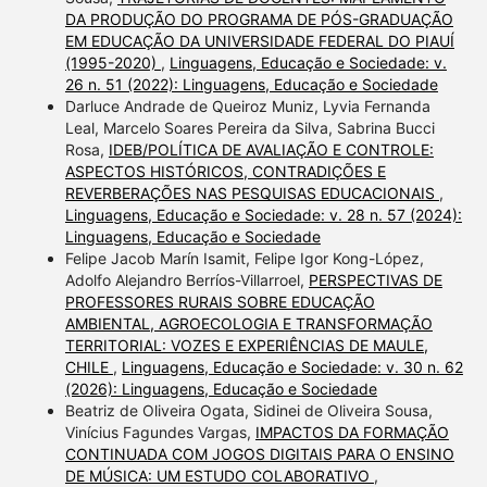
DA PRODUÇÃO DO PROGRAMA DE PÓS-GRADUAÇÃO
EM EDUCAÇÃO DA UNIVERSIDADE FEDERAL DO PIAUÍ
(1995-2020)
,
Linguagens, Educação e Sociedade: v.
26 n. 51 (2022): Linguagens, Educação e Sociedade
Darluce Andrade de Queiroz Muniz, Lyvia Fernanda
Leal, Marcelo Soares Pereira da Silva, Sabrina Bucci
Rosa,
IDEB/POLÍTICA DE AVALIAÇÃO E CONTROLE:
ASPECTOS HISTÓRICOS, CONTRADIÇÕES E
REVERBERAÇÕES NAS PESQUISAS EDUCACIONAIS
,
Linguagens, Educação e Sociedade: v. 28 n. 57 (2024):
Linguagens, Educação e Sociedade
Felipe Jacob Marín Isamit, Felipe Igor Kong-López,
Adolfo Alejandro Berríos-Villarroel,
PERSPECTIVAS DE
PROFESSORES RURAIS SOBRE EDUCAÇÃO
AMBIENTAL, AGROECOLOGIA E TRANSFORMAÇÃO
TERRITORIAL: VOZES E EXPERIÊNCIAS DE MAULE,
CHILE
,
Linguagens, Educação e Sociedade: v. 30 n. 62
(2026): Linguagens, Educação e Sociedade
Beatriz de Oliveira Ogata, Sidinei de Oliveira Sousa,
Vinícius Fagundes Vargas,
IMPACTOS DA FORMAÇÃO
CONTINUADA COM JOGOS DIGITAIS PARA O ENSINO
DE MÚSICA: UM ESTUDO COLABORATIVO
,