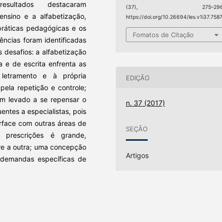
sultados destacaram
(37), 275–296
ensino e a alfabetização,
https://doi.org/10.26694/les.v1i37.758
ráticas pedagógicas e os
Fomatos de Citação
ncias foram identificadas
 desafios: a alfabetização
a e de escrita enfrenta as
 letramento e à própria
EDIÇÃO
pela repetição e controle;
êm levado a se repensar o
n. 37 (2017)
ntes a especialistas, pois
erface com outras áreas de
SEÇÃO
 prescrições é grande,
re a outra; uma concepção
Artigos
 demandas específicas de