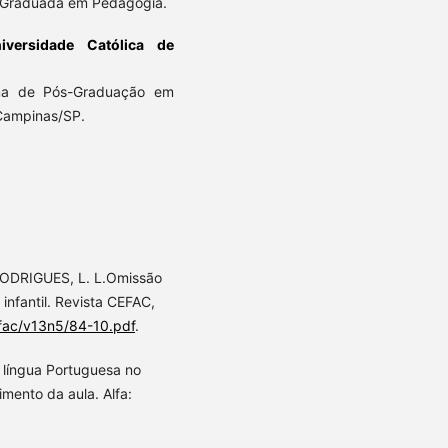
P. Graduada em Pedagogia.
iversidade Católica de
ma de Pós-Graduação em
 Campinas/SP.
RODRIGUES, L. L.Omissão
 infantil. Revista CEFAC,
efac/v13n5/84-10.pdf
.
 língua Portuguesa no
mento da aula. Alfa: