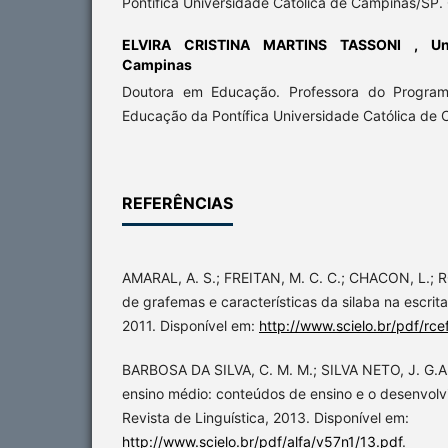
Pontífica Universidade Católica de Campinas/S
ELVIRA CRISTINA MARTINS TASSONI ,
Un
Campinas
Doutora em Educação. Professora do Progra
Educação da Pontífica Universidade Católica de
REFERÊNCIAS
AMARAL, A. S.; FREITAN, M. C. C.; CHACON, L.; 
de grafemas e características da silaba na escrita
2011. Disponível em:
http://www.scielo.br/pdf/rc
BARBOSA DA SILVA, C. M. M.; SILVA NETO, J. G.A
ensino médio: conteúdos de ensino e o desenvolvi
Revista de Linguística, 2013. Disponível em:
http://www.scielo.br/pdf/alfa/v57n1/13.pdf
.