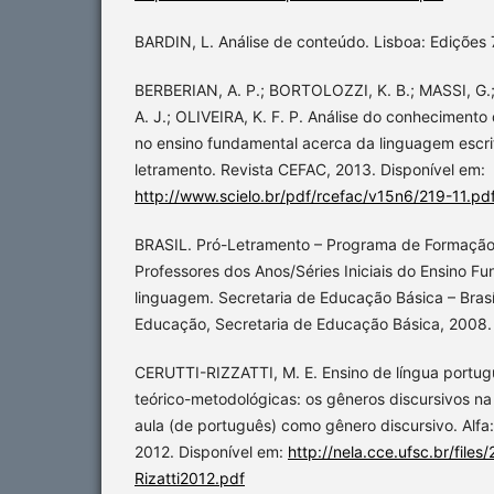
BARDIN, L. Análise de conteúdo. Lisboa: Edições 
BERBERIAN, A. P.; BORTOLOZZI, K. B.; MASSI, G.
A. J.; OLIVEIRA, K. F. P. Análise do conhecimento
no ensino fundamental acerca da linguagem escri
letramento. Revista CEFAC, 2013. Disponível em:
http://www.scielo.br/pdf/rcefac/v15n6/219-11.pd
BRASIL. Pró-Letramento – Programa de Formação
Professores dos Anos/Séries Iniciais do Ensino F
linguagem. Secretaria de Educação Básica – Brasíl
Educação, Secretaria de Educação Básica, 2008.
CERUTTI-RIZZATTI, M. E. Ensino de língua portug
teórico-metodológicas: os gêneros discursivos na
aula (de português) como gênero discursivo. Alfa:
2012. Disponível em:
http://nela.cce.ufsc.br/files
Rizatti2012.pdf