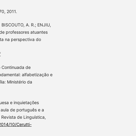
70, 2011.
; BISCOUTO, A. R.; ENJIU,
 de professores atuantes
ta na perspectiva do
f
 Continuada de
undamental: alfabetização e
ia: Ministério da
uesa e inquietações
 aula de português e a
 Revista de Linguística,
/2014/10/Cerutti-