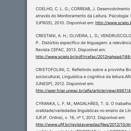
COELHO, C. L. G.; CORREAB, J. Desenvolvimento
através do Monitoramento da Leitura. Psicologia: 
(UFRGS), 2010. Disponível em:
http://www.scielo
CRESTANI, A. H.; OLIVEIRA, L. D.; VENDRUSCOLO
P.. Distúrbio especifico de linguagem: a relevância
Revista CEFAC, 2013. Disponível em:
http://www.scielo.br/pdf/rcefac/2012nahead/188
CRISTOFOLINI, C. Refletindo sobre a provinha Bra
sociocultural, Linguística e cognitiva da leitura.Al
(UNESP), 2012. Disponível em:
http://seer.fclar.unesp.br/alfa/article/view/4967/
CYRANKA, L. F. M.; MAGALHÃES, T. G. O trabalh
oralidade/variedades linguísticas no ensino de L
(UFJF. Online), v. 16, nº 1, 2012. Disponível em:
http://www.ufjf.br/revistaveredas/files/2012/10/