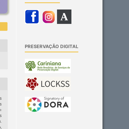
PRESERVAÇÃO DIGITAL
S
AS
:
S
.
e
,