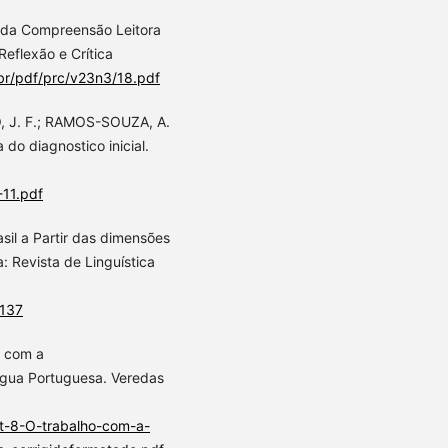
 da Compreensão Leitora
Reflexão e Crítica
.br/pdf/prc/v23n3/18.pdf
, J. F.; RAMOS-SOUZA, A.
 do diagnostico inicial.
-11.pdf
sil a Partir das dimensões
fa: Revista de Linguística
4137
o com a
íngua Portuguesa. Veredas
Art-8-O-trabalho-com-a-