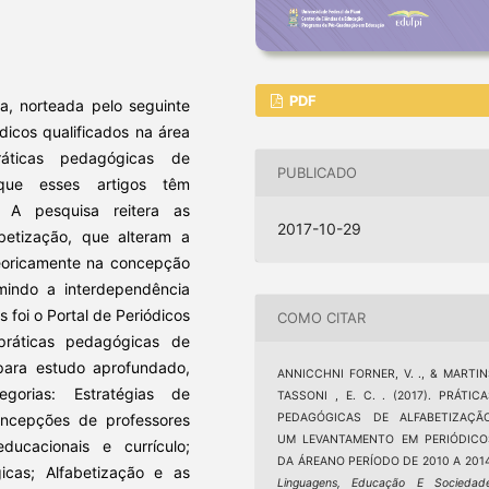
PDF
ca, norteada pelo seguinte
dicos qualificados na área
áticas pedagógicas de
PUBLICADO
 que esses artigos têm
. A pesquisa reitera as
2017-10-29
abetização, que alteram a
eoricamente na concepção
indo a interdependência
 foi o Portal de Periódicos
COMO CITAR
ráticas pedagógicas de
 para estudo aprofundado,
ANNICCHNI FORNER, V. ., & MARTIN
gorias: Estratégias de
TASSONI , E. C. . (2017). PRÁTIC
PEDAGÓGICAS DE ALFABETIZAÇÃO
oncepções de professores
UM LEVANTAMENTO EM PERIÓDICO
educacionais e currículo;
DA ÁREANO PERÍODO DE 2010 A 2014
cas; Alfabetização e as
Linguagens, Educação E Sociedad