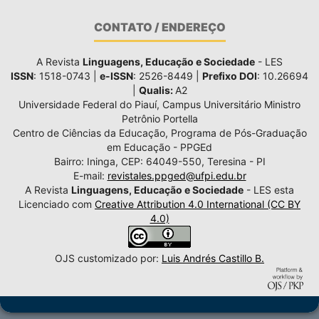
CONTATO / ENDEREÇO
A Revista
Linguagens, Educação e Sociedade
- LES
ISSN
: 1518-0743 |
e-ISSN
: 2526-8449 |
Prefixo DOI
: 10.26694
|
Qualis:
A2
Universidade Federal do Piauí, Campus Universitário Ministro
Petrônio Portella
Centro de Ciências da Educação, Programa de Pós-Graduação
em Educação - PPGEd
Bairro: Ininga, CEP: 64049-550, Teresina - PI
E-mail:
revistales.ppged@ufpi.edu.br
A Revista
Linguagens, Educação e Sociedade
- LES esta
Licenciado com
Creative Attribution 4.0 International (CC BY
4.0)
OJS customizado por:
Luis Andrés Castillo B.