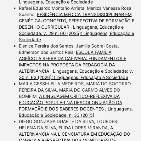
Linguagens, Educação e Sociedade
Rafael Eduardo Montaño Arrieta, Marilza Vanessa Rosa
Suanno,
RESIDÊNCIA MÉDICA TRANSDISCIPLINAR EM
GENÉTICA: CONCEITO, PERSPECTIVA DE FORMAÇÃO E
DESENHO CURRICULAR
,
Linguagens, Educação e
Sociedade: v. 29 n. 60 (2025): Linguagens, Educação e
Sociedade
Elenice Pereira dos Santos, Jamille Sobral Costa,
Edmerson dos Santos Reis,
ESCOLA FAMÍLIA
AGRÍCOLA SERRA DA CAPIVARA: FUNDAMENTOS E
IMPACTOS NA PROPOSTA DA PEDAGOGIA DA
ALTERNÂNCIA
,
Linguagens, Educação e Sociedade: v.
30 n. 63 (2026): Linguagens, Educação e Sociedade
MARIA GESSI-LEILA MEDEIROS, MARIA DO SOCORRO
PEREIRA DA SILVA, MARIA DO CARMO ALVES DO
BOMFIM,
A LINGUAGEM CRÍTICO-REFLEXIVA DA
EDUCAÇÃO POPULAR NA DESCOLONIZAÇÃO DA
FORMAÇÃO E DOS SABERES DOCENTES
,
Linguagens,
Educação e Sociedade: n. 33 (2015)
DIEGO GONZAGA DUARTE DA SILVA, LOURDES
HELENA DA SILVA, ÉLIDA LOPES MIRANDA,
A
ALTERNÂNCIA NA LICENCIATURA EM EDUCAÇÃO DO
CAMPO: A PERSPECTIVA DOS MONITORES DE