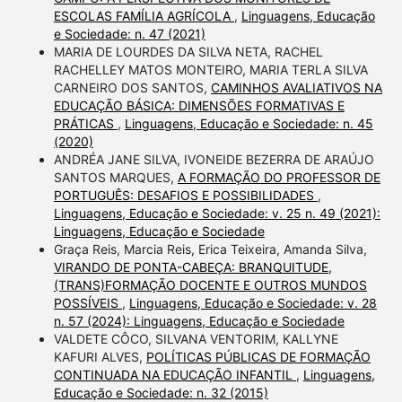
ESCOLAS FAMÍLIA AGRÍCOLA
,
Linguagens, Educação
e Sociedade: n. 47 (2021)
MARIA DE LOURDES DA SILVA NETA, RACHEL
RACHELLEY MATOS MONTEIRO, MARIA TERLA SILVA
CARNEIRO DOS SANTOS,
CAMINHOS AVALIATIVOS NA
EDUCAÇÃO BÁSICA: DIMENSÕES FORMATIVAS E
PRÁTICAS
,
Linguagens, Educação e Sociedade: n. 45
(2020)
ANDRÉA JANE SILVA, IVONEIDE BEZERRA DE ARAÚJO
SANTOS MARQUES,
A FORMAÇÃO DO PROFESSOR DE
PORTUGUÊS: DESAFIOS E POSSIBILIDADES
,
Linguagens, Educação e Sociedade: v. 25 n. 49 (2021):
Linguagens, Educação e Sociedade
Graça Reis, Marcia Reis, Erica Teixeira, Amanda Silva,
VIRANDO DE PONTA-CABEÇA: BRANQUITUDE,
(TRANS)FORMAÇÃO DOCENTE E OUTROS MUNDOS
POSSÍVEIS
,
Linguagens, Educação e Sociedade: v. 28
n. 57 (2024): Linguagens, Educação e Sociedade
VALDETE CÔCO, SILVANA VENTORIM, KALLYNE
KAFURI ALVES,
POLÍTICAS PÚBLICAS DE FORMAÇÃO
CONTINUADA NA EDUCAÇÃO INFANTIL
,
Linguagens,
Educação e Sociedade: n. 32 (2015)