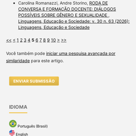
Carolina Romanazzi, Andre Storino,
RODA DE
CONVERSA E FORMAÇÃO DOCENTE: DIÁLOGOS
POSSÍVEIS SOBRE GÊNERO E SEXUALIDADE
,
Linguagens, Educação e Sociedade: v. 30 n. 63 (2026):
Linguagens, Educação e Sociedade
<<
<
1
2
3
4
5
6
7
8
9
10
>
>>
Você também pode
iniciar uma pesquisa avançada por
similaridade
para este artigo.
ENVIAR SUBMISSÃO
IDIOMA
Português (Brasil)
English