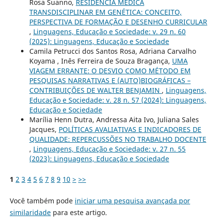
Rosa Suanno,
RESIDÊNCIA MÉDICA
TRANSDISCIPLINAR EM GENÉTICA: CONCEITO,
PERSPECTIVA DE FORMAÇÃO E DESENHO CURRICULAR
,
Linguagens, Educação e Sociedade: v. 29 n. 60
(2025): Linguagens, Educação e Sociedade
Camila Petrucci dos Santos Rosa, Adriana Carvalho
Koyama , Inês Ferreira de Souza Bragança,
UMA
VIAGEM ERRANTE: O DESVIO COMO MÉTODO EM
PESQUISAS NARRATIVAS E (AUTO)BIOGRÁFICAS –
CONTRIBUIÇÕES DE WALTER BENJAMIN
,
Linguagens,
Educação e Sociedade: v. 28 n. 57 (2024): Linguagens,
Educação e Sociedade
Marília Henn Dutra, Andressa Aita Ivo, Juliana Sales
Jacques,
POLÍTICAS AVALIATIVAS E INDICADORES DE
QUALIDADE: REPERCUSSÕES NO TRABALHO DOCENTE
,
Linguagens, Educação e Sociedade: v. 27 n. 55
(2023): Linguagens, Educação e Sociedade
1
2
3
4
5
6
7
8
9
10
>
>>
Você também pode
iniciar uma pesquisa avançada por
similaridade
para este artigo.