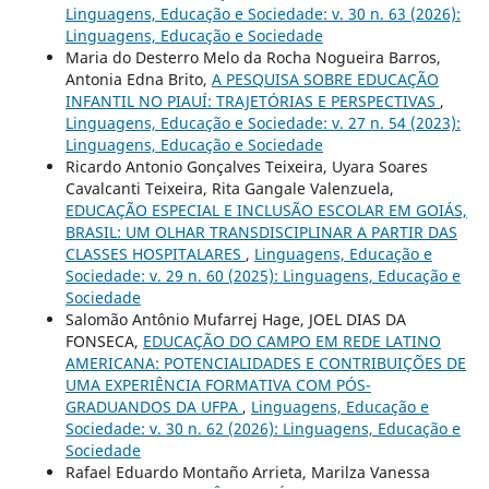
Linguagens, Educação e Sociedade: v. 30 n. 63 (2026):
Linguagens, Educação e Sociedade
Maria do Desterro Melo da Rocha Nogueira Barros,
Antonia Edna Brito,
A PESQUISA SOBRE EDUCAÇÃO
INFANTIL NO PIAUÍ: TRAJETÓRIAS E PERSPECTIVAS
,
Linguagens, Educação e Sociedade: v. 27 n. 54 (2023):
Linguagens, Educação e Sociedade
Ricardo Antonio Gonçalves Teixeira, Uyara Soares
Cavalcanti Teixeira, Rita Gangale Valenzuela,
EDUCAÇÃO ESPECIAL E INCLUSÃO ESCOLAR EM GOIÁS,
BRASIL: UM OLHAR TRANSDISCIPLINAR A PARTIR DAS
CLASSES HOSPITALARES
,
Linguagens, Educação e
Sociedade: v. 29 n. 60 (2025): Linguagens, Educação e
Sociedade
Salomão Antônio Mufarrej Hage, JOEL DIAS DA
FONSECA,
EDUCAÇÃO DO CAMPO EM REDE LATINO
AMERICANA: POTENCIALIDADES E CONTRIBUIÇÕES DE
UMA EXPERIÊNCIA FORMATIVA COM PÓS-
GRADUANDOS DA UFPA
,
Linguagens, Educação e
Sociedade: v. 30 n. 62 (2026): Linguagens, Educação e
Sociedade
Rafael Eduardo Montaño Arrieta, Marilza Vanessa