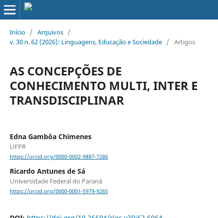
Início
/
Arquivos
/
v. 30 n. 62 (2026): Linguagens, Educação e Sociedade
/
Artigos
AS CONCEPÇÕES DE
CONHECIMENTO MULTI, INTER E
TRANSDISCIPLINAR
Edna Gambôa Chimenes
UFPR
https://orcid.org/0000-0002-9887-7286
Ricardo Antunes de Sá
Universidade Federal do Paraná
https://orcid.org/0000-0001-5979-9265
DOI:
https://doi.org/10.26694/rles.v30i62.6064