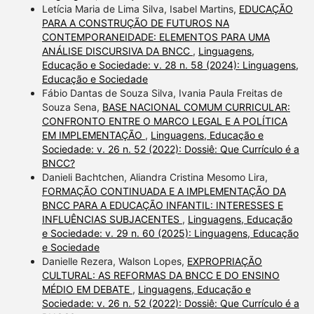
Letícia Maria de Lima Silva, Isabel Martins,
EDUCAÇÃO
PARA A CONSTRUÇÃO DE FUTUROS NA
CONTEMPORANEIDADE: ELEMENTOS PARA UMA
ANÁLISE DISCURSIVA DA BNCC
,
Linguagens,
Educação e Sociedade: v. 28 n. 58 (2024): Linguagens,
Educação e Sociedade
Fábio Dantas de Souza Silva, Ivania Paula Freitas de
Souza Sena,
BASE NACIONAL COMUM CURRICULAR:
CONFRONTO ENTRE O MARCO LEGAL E A POLÍTICA
EM IMPLEMENTAÇÃO
,
Linguagens, Educação e
Sociedade: v. 26 n. 52 (2022): Dossiê: Que Currículo é a
BNCC?
Danieli Bachtchen, Aliandra Cristina Mesomo Lira,
FORMAÇÃO CONTINUADA E A IMPLEMENTAÇÃO DA
BNCC PARA A EDUCAÇÃO INFANTIL: INTERESSES E
INFLUÊNCIAS SUBJACENTES
,
Linguagens, Educação
e Sociedade: v. 29 n. 60 (2025): Linguagens, Educação
e Sociedade
Danielle Rezera, Walson Lopes,
EXPROPRIAÇÃO
CULTURAL: AS REFORMAS DA BNCC E DO ENSINO
MÉDIO EM DEBATE
,
Linguagens, Educação e
Sociedade: v. 26 n. 52 (2022): Dossiê: Que Currículo é a