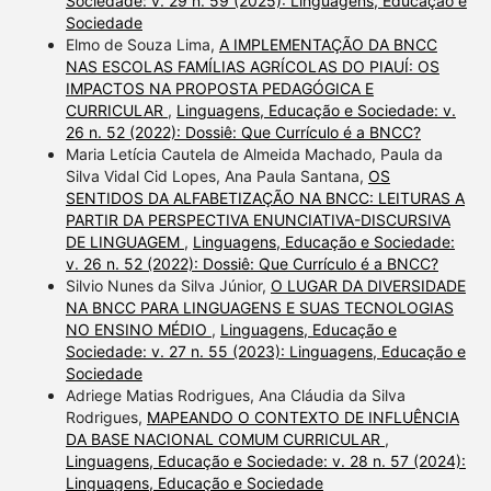
Sociedade: v. 29 n. 59 (2025): Linguagens, Educação e
Sociedade
Elmo de Souza Lima,
A IMPLEMENTAÇÃO DA BNCC
NAS ESCOLAS FAMÍLIAS AGRÍCOLAS DO PIAUÍ: OS
IMPACTOS NA PROPOSTA PEDAGÓGICA E
CURRICULAR
,
Linguagens, Educação e Sociedade: v.
26 n. 52 (2022): Dossiê: Que Currículo é a BNCC?
Maria Letícia Cautela de Almeida Machado, Paula da
Silva Vidal Cid Lopes, Ana Paula Santana,
OS
SENTIDOS DA ALFABETIZAÇÃO NA BNCC: LEITURAS A
PARTIR DA PERSPECTIVA ENUNCIATIVA-DISCURSIVA
DE LINGUAGEM
,
Linguagens, Educação e Sociedade:
v. 26 n. 52 (2022): Dossiê: Que Currículo é a BNCC?
Silvio Nunes da Silva Júnior,
O LUGAR DA DIVERSIDADE
NA BNCC PARA LINGUAGENS E SUAS TECNOLOGIAS
NO ENSINO MÉDIO
,
Linguagens, Educação e
Sociedade: v. 27 n. 55 (2023): Linguagens, Educação e
Sociedade
Adriege Matias Rodrigues, Ana Cláudia da Silva
Rodrigues,
MAPEANDO O CONTEXTO DE INFLUÊNCIA
DA BASE NACIONAL COMUM CURRICULAR
,
Linguagens, Educação e Sociedade: v. 28 n. 57 (2024):
Linguagens, Educação e Sociedade