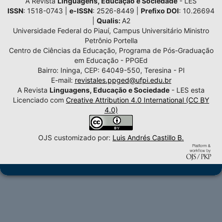
A Revista
Linguagens, Educação e Sociedade
- LES
ISSN
: 1518-0743 |
e-ISSN
: 2526-8449 |
Prefixo DOI
: 10.26694
|
Qualis:
A2
Universidade Federal do Piauí, Campus Universitário Ministro
Petrônio Portella
Centro de Ciências da Educação, Programa de Pós-Graduação
em Educação - PPGEd
Bairro: Ininga, CEP: 64049-550, Teresina - PI
E-mail:
revistales.ppged@ufpi.edu.br
A Revista
Linguagens, Educação e Sociedade
- LES esta
Licenciado com
Creative Attribution 4.0 International (CC BY
4.0)
OJS customizado por:
Luis Andrés Castillo B.