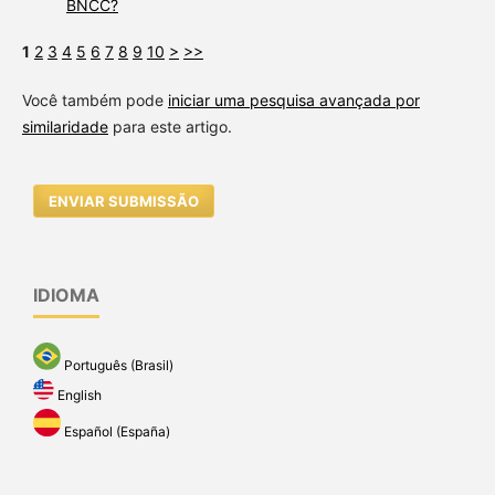
BNCC?
1
2
3
4
5
6
7
8
9
10
>
>>
Você também pode
iniciar uma pesquisa avançada por
similaridade
para este artigo.
ENVIAR SUBMISSÃO
IDIOMA
Português (Brasil)
English
Español (España)