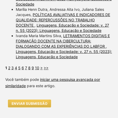
Sociedade
Marília Henn Dutra, Andressa Aita Ivo, Juliana Sales
Jacques,
POLÍTICAS AVALIATIVAS E INDICADORES DE
QUALIDADE: REPERCUSSÕES NO TRABALHO
DOCENTE
,
Linguagens, Educação e Sociedade: v. 27
n. 55 (2023): Linguagens, Educação e Sociedade
Ivanda Maria Martins Silva,
LETRAMENTOS DIGITAIS E
FORMAÇÃO DOCENTE NA CIBERCULTURA:
DIALOGANDO COM AS EXPERIÊNCIAS DO LABFOR
,
Linguagens, Educação e Sociedade: v. 27 n. 55 (2023):
Linguagens, Educação e Sociedade
1
2
3
4
5
6
7
8
9
10
>
>>
Você também pode
iniciar uma pesquisa avançada por
similaridade
para este artigo.
ENVIAR SUBMISSÃO