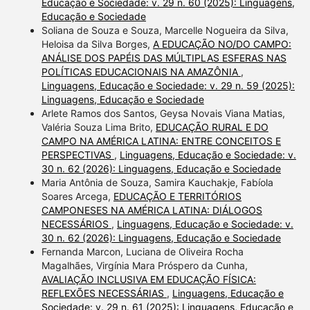
Educação e Sociedade: v. 29 n. 60 (2025): Linguagens,
Educação e Sociedade
Soliana de Souza e Souza, Marcelle Nogueira da Silva,
Heloisa da Silva Borges,
A EDUCAÇÃO NO/DO CAMPO:
ANÁLISE DOS PAPÉIS DAS MÚLTIPLAS ESFERAS NAS
POLÍTICAS EDUCACIONAIS NA AMAZÔNIA
,
Linguagens, Educação e Sociedade: v. 29 n. 59 (2025):
Linguagens, Educação e Sociedade
Arlete Ramos dos Santos, Geysa Novais Viana Matias,
Valéria Souza Lima Brito,
EDUCAÇÃO RURAL E DO
CAMPO NA AMÉRICA LATINA: ENTRE CONCEITOS E
PERSPECTIVAS
,
Linguagens, Educação e Sociedade: v.
30 n. 62 (2026): Linguagens, Educação e Sociedade
Maria Antônia de Souza, Samira Kauchakje, Fabíola
Soares Arcega,
EDUCAÇÃO E TERRITÓRIOS
CAMPONESES NA AMÉRICA LATINA: DIÁLOGOS
NECESSÁRIOS
,
Linguagens, Educação e Sociedade: v.
30 n. 62 (2026): Linguagens, Educação e Sociedade
Fernanda Marcon, Luciana de Oliveira Rocha
Magalhães, Virgínia Mara Próspero da Cunha,
AVALIAÇÃO INCLUSIVA EM EDUCAÇÃO FÍSICA:
REFLEXÕES NECESSÁRIAS
,
Linguagens, Educação e
Sociedade: v. 29 n. 61 (2025): Linguagens, Educação e