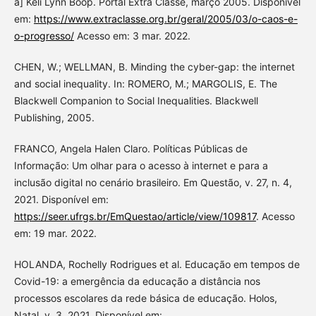
a] Keli Lynn Boop. Portal Extra Classe, março 2005. Disponível
em:
https://www.extraclasse.org.br/geral/2005/03/o-caos-e-
o-progresso/
Acesso em: 3 mar. 2022.
CHEN, W.; WELLMAN, B. Minding the cyber-gap: the internet
and social inequality. In: ROMERO, M.; MARGOLIS, E. The
Blackwell Companion to Social Inequalities. Blackwell
Publishing, 2005.
FRANCO, Angela Halen Claro. Políticas Públicas de
Informação: Um olhar para o acesso à internet e para a
inclusão digital no cenário brasileiro. Em Questão, v. 27, n. 4,
2021. Disponível em:
https://seer.ufrgs.br/EmQuestao/article/view/109817
. Acesso
em: 19 mar. 2022.
HOLANDA, Rochelly Rodrigues et al. Educação em tempos de
Covid-19: a emergência da educação a distância nos
processos escolares da rede básica de educação. Holos,
Natal, v. 3, 2021. Disponível em: