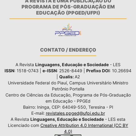
A REVISTA É UMA PUBLICAÇÃO DO
PROGRAMA DE PÓS-GRADUAÇÃO EM
EDUCAÇÃO (PPGED/UFPI)
CONTATO / ENDEREÇO
A Revista
Linguagens, Educação e Sociedade
- LES
ISSN
: 1518-0743 |
e-ISSN
: 2526-8449 |
Prefixo DOI
: 10.26694
|
Qualis:
A2
Universidade Federal do Piauí, Campus Universitário Ministro
Petrônio Portella
Centro de Ciências da Educação, Programa de Pós-Graduação
em Educação - PPGEd
Bairro: Ininga, CEP: 64049-550, Teresina - PI
E-mail:
revistales.ppged@ufpi.edu.br
A Revista
Linguagens, Educação e Sociedade
- LES esta
Licenciado com
Creative Attribution 4.0 International (CC BY
4.0)