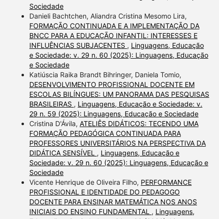
Sociedade
Danieli Bachtchen, Aliandra Cristina Mesomo Lira,
FORMAÇÃO CONTINUADA E A IMPLEMENTAÇÃO DA
BNCC PARA A EDUCAÇÃO INFANTIL: INTERESSES E
INFLUÊNCIAS SUBJACENTES
,
Linguagens, Educação
e Sociedade: v. 29 n. 60 (2025): Linguagens, Educação
e Sociedade
Katiúscia Raika Brandt Bihringer, Daniela Tomio,
DESENVOLVIMENTO PROFISSIONAL DOCENTE EM
ESCOLAS BILÍNGUES: UM PANORAMA DAS PESQUISAS
BRASILEIRAS
,
Linguagens, Educação e Sociedade: v.
29 n. 59 (2025): Linguagens, Educação e Sociedade
Cristina D'Ávila,
ATELIÊS DIDÁTICOS: TECENDO UMA
FORMAÇÃO PEDAGÓGICA CONTINUADA PARA
PROFESSORES UNIVERSITÁRIOS NA PERSPECTIVA DA
DIDÁTICA SENSÍVEL
,
Linguagens, Educação e
Sociedade: v. 29 n. 60 (2025): Linguagens, Educação e
Sociedade
Vicente Henrique de Oliveira Filho,
PERFORMANCE
PROFISSIONAL E IDENTIDADE DO PEDAGOGO
DOCENTE PARA ENSINAR MATEMÁTICA NOS ANOS
INICIAIS DO ENSINO FUNDAMENTAL
,
Linguagens,