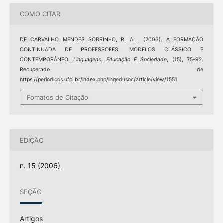
COMO CITAR
DE CARVALHO MENDES SOBRINHO, R. A. . (2006). A FORMAÇÃO
CONTINUADA DE PROFESSORES: MODELOS CLÁSSICO E
CONTEMPORÂNEO.
Linguagens, Educação E Sociedade
, (15), 75–92.
Recuperado de
https://periodicos.ufpi.br/index.php/lingedusoc/article/view/1551
Fomatos de Citação
EDIÇÃO
n. 15 (2006)
SEÇÃO
Artigos