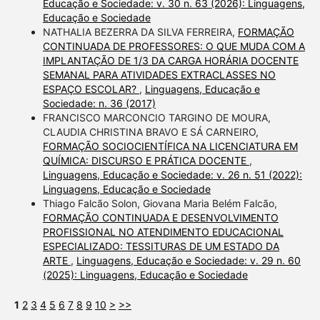
Educação e Sociedade: v. 30 n. 63 (2026): Linguagens,
Educação e Sociedade
NATHALIA BEZERRA DA SILVA FERREIRA,
FORMAÇÃO
CONTINUADA DE PROFESSORES: O QUE MUDA COM A
IMPLANTAÇÃO DE 1/3 DA CARGA HORÁRIA DOCENTE
SEMANAL PARA ATIVIDADES EXTRACLASSES NO
ESPAÇO ESCOLAR?
,
Linguagens, Educação e
Sociedade: n. 36 (2017)
FRANCISCO MARCONCIO TARGINO DE MOURA,
CLAUDIA CHRISTINA BRAVO E SÁ CARNEIRO,
FORMAÇÃO SOCIOCIENTÍFICA NA LICENCIATURA EM
QUÍMICA: DISCURSO E PRÁTICA DOCENTE
,
Linguagens, Educação e Sociedade: v. 26 n. 51 (2022):
Linguagens, Educação e Sociedade
Thiago Falcão Solon, Giovana Maria Belém Falcão,
FORMAÇÃO CONTINUADA E DESENVOLVIMENTO
PROFISSIONAL NO ATENDIMENTO EDUCACIONAL
ESPECIALIZADO: TESSITURAS DE UM ESTADO DA
ARTE
,
Linguagens, Educação e Sociedade: v. 29 n. 60
(2025): Linguagens, Educação e Sociedade
1
2
3
4
5
6
7
8
9
10
>
>>