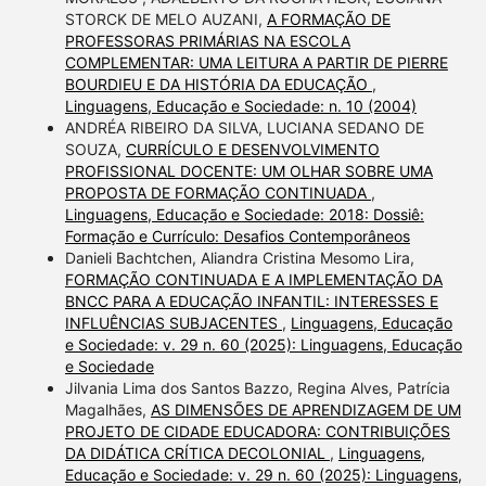
STORCK DE MELO AUZANI,
A FORMAÇÃO DE
PROFESSORAS PRIMÁRIAS NA ESCOLA
COMPLEMENTAR: UMA LEITURA A PARTIR DE PIERRE
BOURDIEU E DA HISTÓRIA DA EDUCAÇÃO
,
Linguagens, Educação e Sociedade: n. 10 (2004)
ANDRÉA RIBEIRO DA SILVA, LUCIANA SEDANO DE
SOUZA,
CURRÍCULO E DESENVOLVIMENTO
PROFISSIONAL DOCENTE: UM OLHAR SOBRE UMA
PROPOSTA DE FORMAÇÃO CONTINUADA
,
Linguagens, Educação e Sociedade: 2018: Dossiê:
Formação e Currículo: Desafios Contemporâneos
Danieli Bachtchen, Aliandra Cristina Mesomo Lira,
FORMAÇÃO CONTINUADA E A IMPLEMENTAÇÃO DA
BNCC PARA A EDUCAÇÃO INFANTIL: INTERESSES E
INFLUÊNCIAS SUBJACENTES
,
Linguagens, Educação
e Sociedade: v. 29 n. 60 (2025): Linguagens, Educação
e Sociedade
Jilvania Lima dos Santos Bazzo, Regina Alves, Patrícia
Magalhães,
AS DIMENSÕES DE APRENDIZAGEM DE UM
PROJETO DE CIDADE EDUCADORA: CONTRIBUIÇÕES
DA DIDÁTICA CRÍTICA DECOLONIAL
,
Linguagens,
Educação e Sociedade: v. 29 n. 60 (2025): Linguagens,