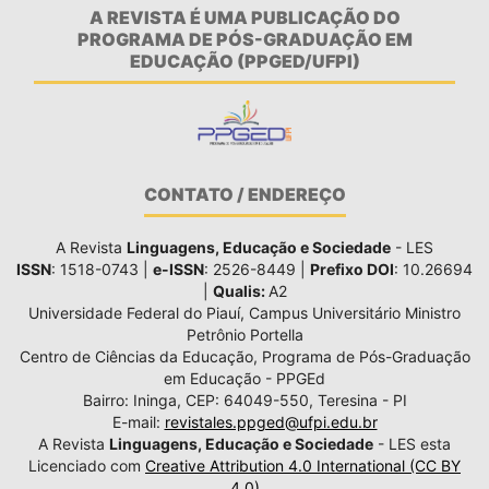
A REVISTA É UMA PUBLICAÇÃO DO
PROGRAMA DE PÓS-GRADUAÇÃO EM
EDUCAÇÃO (PPGED/UFPI)
CONTATO / ENDEREÇO
A Revista
Linguagens, Educação e Sociedade
- LES
ISSN
: 1518-0743 |
e-ISSN
: 2526-8449 |
Prefixo DOI
: 10.26694
|
Qualis:
A2
Universidade Federal do Piauí, Campus Universitário Ministro
Petrônio Portella
Centro de Ciências da Educação, Programa de Pós-Graduação
em Educação - PPGEd
Bairro: Ininga, CEP: 64049-550, Teresina - PI
E-mail:
revistales.ppged@ufpi.edu.br
A Revista
Linguagens, Educação e Sociedade
- LES esta
Licenciado com
Creative Attribution 4.0 International (CC BY
4.0)