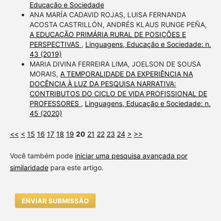
Educação e Sociedade
ANA MARÍA CADAVID ROJAS, LUISA FERNANDA
ACOSTA CASTRILLÓN, ANDRÉS KLAUS RUNGE PEÑA,
A EDUCAÇÃO PRIMÁRIA RURAL DE POSIÇÕES E
PERSPECTIVAS
,
Linguagens, Educação e Sociedade: n.
43 (2019)
MARIA DIVINA FERREIRA LIMA, JOELSON DE SOUSA
MORAIS,
A TEMPORALIDADE DA EXPERIÊNCIA NA
DOCÊNCIA À LUZ DA PESQUISA NARRATIVA:
CONTRIBUTOS DO CICLO DE VIDA PROFISSIONAL DE
PROFESSORES
,
Linguagens, Educação e Sociedade: n.
45 (2020)
<<
<
15
16
17
18
19
20
21
22
23
24
>
>>
Você também pode
iniciar uma pesquisa avançada por
similaridade
para este artigo.
ENVIAR SUBMISSÃO