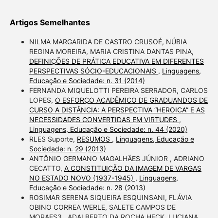
Artigos Semelhantes
NILMA MARGARIDA DE CASTRO CRUSOÉ, NÚBIA
REGINA MOREIRA, MARIA CRISTINA DANTAS PINA,
DEFINIÇÕES DE PRÁTICA EDUCATIVA EM DIFERENTES
PERSPECTIVAS SÓCIO-EDUCACIONAIS
,
Linguagens,
Educação e Sociedade: n. 31 (2014)
FERNANDA MIQUELOTTI PEREIRA SERRADOR, CARLOS
LOPES,
O ESFORÇO ACADÊMICO DE GRADUANDOS DE
CURSO A DISTÂNCIA: A PERSPECTIVA “HEROICA” E AS
NECESSIDADES CONVERTIDAS EM VIRTUDES
,
Linguagens, Educação e Sociedade: n. 44 (2020)
RLES Suporte,
RESUMOS
,
Linguagens, Educação e
Sociedade: n. 29 (2013)
ANTÔNIO GERMANO MAGALHÃES JÚNIOR , ADRIANO
CECATTO,
A CONSTITUIÇÃO DA IMAGEM DE VARGAS
NO ESTADO NOVO (1937-1945)
,
Linguagens,
Educação e Sociedade: n. 28 (2013)
ROSIMAR SERENA SIQUEIRA ESQUINSANI, FLÁVIA
OBINO CORREA WERLE, SALETE CAMPOS DE
MORAES3 , ADALBERTO DA ROCHA HECK, LUCIANA