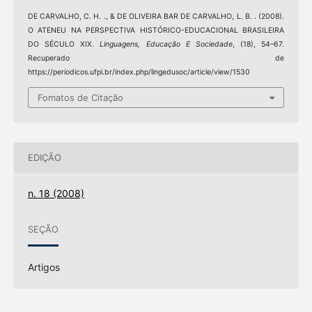
DE CARVALHO, C. H. ., & DE OLIVEIRA BAR DE CARVALHO, L. B. . (2008).
O ATENEU NA PERSPECTIVA HISTÓRICO-EDUCACIONAL BRASILEIRA
DO SÉCULO XIX.
Linguagens, Educação E Sociedade
, (18), 54–67.
Recuperado de
https://periodicos.ufpi.br/index.php/lingedusoc/article/view/1530
Fomatos de Citação
EDIÇÃO
n. 18 (2008)
SEÇÃO
Artigos