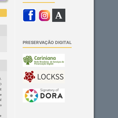
PRESERVAÇÃO DIGITAL
.
O
E
 e
E
do
ge