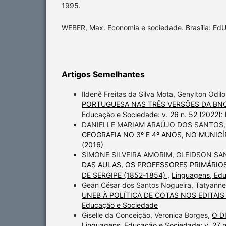
1995.
WEBER, Max. Economia e sociedade. Brasília: EdU
Artigos Semelhantes
Ildenê Freitas da Silva Mota, Genylton Odil
PORTUGUESA NAS TRÊS VERSÕES DA BN
Educação e Sociedade: v. 26 n. 52 (2022):
DANIELLE MARIAM ARAÚJO DOS SANTOS
GEOGRAFIA NO 3º E 4º ANOS, NO MUNIC
(2016)
SIMONE SILVEIRA AMORIM, GLEIDSON SA
DAS AULAS, OS PROFESSORES PRIMÁRIO
DE SERGIPE (1852-1854)
,
Linguagens, Edu
Gean César dos Santos Nogueira, Tatyan
UNEB À POLÍTICA DE COTAS NOS EDITAI
Educação e Sociedade
Giselle da Conceição, Veronica Borges,
O D
Linguagens, Educação e Sociedade: v. 27 