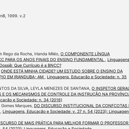
nB, 1999. v.2
on Rego da Rocha, Irlanda Miléo,
O COMPONENTE LÍNGUA
CC PARA OS ANOS FINAIS DO ENSINO FUNDAMENTAL
,
Linguagens
 Dossiê: Que Currículo é a BNCC?
,
ONDE ESTÁ MINHA CIDADE? UM ESTUDO SOBRE O ENSINO DA
ÍPIO EM IRANDUBA- AM
,
Linguagens, Educação e Sociedade: n. 35
NTOS DA SILVA, LEYLA MENEZES DE SANTANA,
O INSPETOR GERA
S E OS MECANISMOS DE CONTROLE DA INSTRUÇÃO NA PROVÍNCI
cação e Sociedade: n. 34 (2016)
ne Gomes Marques,
DO DISCURSO INSTITUCIONAL DA CONFCOTAS
S
,
Linguagens, Educação e Sociedade: v. 27 n. 54 (2023): Linguagen
ISCURSO DE MAIS PRÁTICA PARA MELHOR FORMAR O PROFESSO
n. 54 (2023): Linguagens, Educação e Sociedade