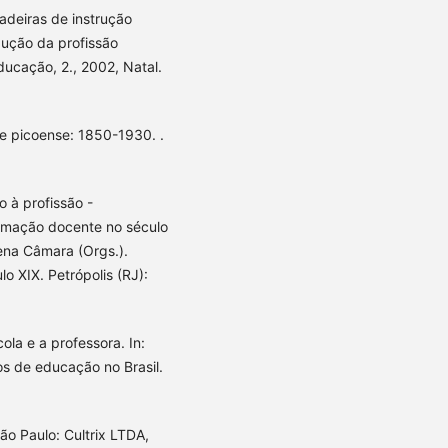
cadeiras de instrução
dução da profissão
ducação, 2., 2002, Natal.
de picoense: 1850-1930. .
o à profissão -
ormação docente no século
ena Câmara (Orgs.).
o XIX. Petrópolis (RJ):
ola e a professora. In:
os de educação no Brasil.
ão Paulo: Cultrix LTDA,