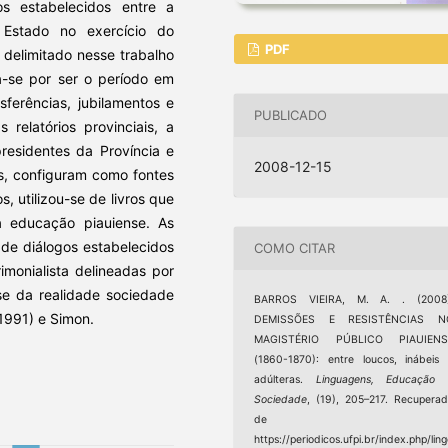
os estabelecidos entre a
e Estado no exercício do
PDF
 delimitado nesse trabalho
a-se por ser o período em
ferências, jubilamentos e
PUBLICADO
 relatórios provinciais, a
residentes da Província e
2008-12-15
as, configuram como fontes
, utilizou-se de livros que
 educação piauiense. As
 de diálogos estabelecidos
COMO CITAR
monialista delineadas por
e da realidade sociedade
BARROS VIEIRA, M. A. . (2008)
1991) e Simon.
DEMISSÕES E RESISTÊNCIAS N
MAGISTÉRIO PÚBLICO PIAUIENS
(1860-1870): entre loucos, inábeis
adúlteras.
Linguagens, Educação 
Sociedade
, (19), 205–217. Recupera
de
https://periodicos.ufpi.br/index.php/lin