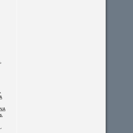
,
L
A
 NA
s,
R
,