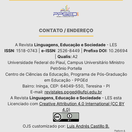
CONTATO / ENDEREÇO
A Revista
Linguagens, Educação e Sociedade
- LES
ISSN
: 1518-0743 |
e-ISSN
: 2526-8449 |
Prefixo DOI
: 10.26694
|
Qualis:
A2
Universidade Federal do Piauí, Campus Universitário Ministro
Petrônio Portella
Centro de Ciências da Educação, Programa de Pós-Graduação
em Educação - PPGEd
Bairro: Ininga, CEP: 64049-550, Teresina - PI
E-mail:
revistales.ppged@ufpi.edu.br
A Revista
Linguagens, Educação e Sociedade
- LES esta
Licenciado com
Creative Attribution 4.0 International (CC BY
4.0)
OJS customizado por:
Luis Andrés Castillo B.