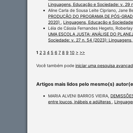
Linguagens, Educação e Sociedade: v. 29 
Aline Carla de Sousa Leite Cipriano, Jane 
PRODUÇÃO DO PROGRAMA DE PÓS-GRADUA
2020)
,
Linguagens, Educação e Sociedade:
Léia de Cássia Fernandes Hegeto, Roberlay
UMA ESCOLA JUSTA: ANÁLISE DO PLANE
Sociedade: v. 27 n. 54 (2023): Linguagens
1
2
3
4
5
6
7
8
9
10
>
>>
Você também pode
iniciar uma pesquisa avançad
Artigos mais lidos pelo mesmo(s) autor(
MARIA ALVENI BARROS VIEIRA,
DEMISSÕES
entre loucos, inábeis e adúlteras
,
Linguage