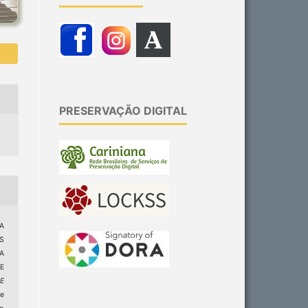
PRESERVAÇÃO DIGITAL
IA
S
A
 E
 E
e