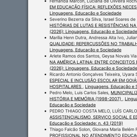
Fernanda Marcon, Luciana de Oliveira Roch
EM EDUCAÇÃO FÍSICA: REFLEXÕES NECE
Linguagens, Educação e Sociedade
Severino Bezerra da Silva, Israel Soares d
HISTÓRIAS DE LUTAS E RESISTÊNCIAS N
(2026): Linguagens, Educação e Sociedad
Marília Henn Dutra, Andressa Aita Ivo, Juli
QUALIDADE: REPERCUSSÕES NO TRABA
Linguagens, Educação e Sociedade
Arlete Ramos dos Santos, Geysa Novais Vian
NA AMÉRICA LATINA: ENTRE CONCEITOS 
(2026): Linguagens, Educação e Sociedad
Ricardo Antonio Gonçalves Teixeira, Uyara 
ESPECIAL E INCLUSÃO ESCOLAR EM GOIÁ
HOSPITALARES
,
Linguagens, Educação e S
Pedro Melo, Luis Carlos Sales,
MUNICIPALI
HISTÓRIA E MEMÓRIA (1998-2007)
,
Lingu
Educação e Sociedade
PEDRO THIAGO COSTA MELO, LUÍS CARLO
ASSISTENCIALISMO, SERVIÇO SOCIAL E 
Educação e Sociedade: n. 43 (2019)
Thiago Falcão Solon, Giovana Maria Belém 
PROFISSIONAL NO ATENDIMENTO EDUCAC