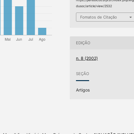
https://periodicos.ufpi.br/index.php/lin
dusoc/article/view/2532
Fomatos de Citação
EDIÇÃO
n. 8 (2002)
SEÇÃO
Artigos