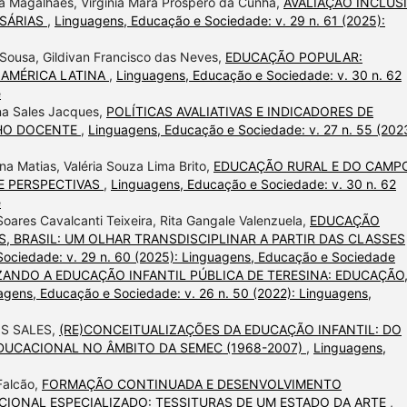
a Magalhães, Virgínia Mara Próspero da Cunha,
AVALIAÇÃO INCLUS
SSÁRIAS
,
Linguagens, Educação e Sociedade: v. 29 n. 61 (2025):
e Sousa, Gildivan Francisco das Neves,
EDUCAÇÃO POPULAR:
A AMÉRICA LATINA
,
Linguagens, Educação e Sociedade: v. 30 n. 62
e
ana Sales Jacques,
POLÍTICAS AVALIATIVAS E INDICADORES DE
LHO DOCENTE
,
Linguagens, Educação e Sociedade: v. 27 n. 55 (202
a Matias, Valéria Souza Lima Brito,
EDUCAÇÃO RURAL E DO CAMP
E PERSPECTIVAS
,
Linguagens, Educação e Sociedade: v. 30 n. 62
e
Soares Cavalcanti Teixeira, Rita Gangale Valenzuela,
EDUCAÇÃO
S, BRASIL: UM OLHAR TRANSDISCIPLINAR A PARTIR DAS CLASSES
ociedade: v. 29 n. 60 (2025): Linguagens, Educação e Sociedade
ZANDO A EDUCAÇÃO INFANTIL PÚBLICA DE TERESINA: EDUCAÇÃO
agens, Educação e Sociedade: v. 26 n. 50 (2022): Linguagens,
S SALES,
(RE)CONCEITUALIZAÇÕES DA EDUCAÇÃO INFANTIL: DO
EDUCACIONAL NO ÂMBITO DA SEMEC (1968-2007)
,
Linguagens,
Falcão,
FORMAÇÃO CONTINUADA E DESENVOLVIMENTO
IONAL ESPECIALIZADO: TESSITURAS DE UM ESTADO DA ARTE
,