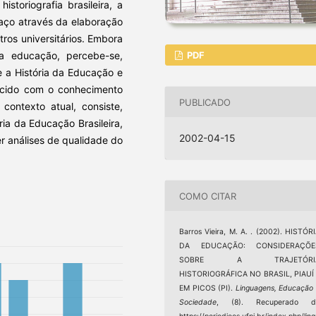
istoriografia brasileira, a
aço através da elaboração
tros universitários. Embora
da educação, percebe-se,
PDF
 a História da Educação e
elecido com o conhecimento
PUBLICADO
contexto atual, consiste,
ria da Educação Brasileira,
2002-04-15
r análises de qualidade do
COMO CITAR
Barros Vieira, M. A. . (2002). HISTÓR
DA EDUCAÇÃO: CONSIDERAÇÕE
SOBRE A TRAJETÓRI
HISTORIOGRÁFICA NO BRASIL, PIAUÍ
EM PICOS (PI).
Linguagens, Educação
Sociedade
, (8). Recuperado d