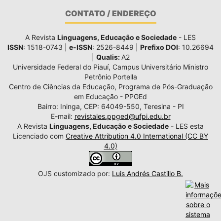
CONTATO / ENDEREÇO
A Revista
Linguagens, Educação e Sociedade
- LES
ISSN
: 1518-0743 |
e-ISSN
: 2526-8449 |
Prefixo DOI
: 10.26694
|
Qualis:
A2
Universidade Federal do Piauí, Campus Universitário Ministro
Petrônio Portella
Centro de Ciências da Educação, Programa de Pós-Graduação
em Educação - PPGEd
Bairro: Ininga, CEP: 64049-550, Teresina - PI
E-mail:
revistales.ppged@ufpi.edu.br
A Revista
Linguagens, Educação e Sociedade
- LES esta
Licenciado com
Creative Attribution 4.0 International (CC BY
4.0)
OJS customizado por:
Luis Andrés Castillo B.