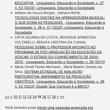
EDUCATIVA
,
Linguagens, Educação e Sociedade: v. 27
n. 53 (2023): Linguagens, Educação e Sociedade
Adilson de Souza Borges , Adriana Richit,
TECNOLOGIAS DIGITAIS NA APRENDIZAGEM MUSICAL:
O QUE DIZEM AS PESQUISAS
,
Linguagens, Educação e
Sociedade: v. 26 n. 51 (2022): Linguagens, Educação e
Sociedade
CÁTIA SILVANA DA COSTA, MONIQUE APARECIDA
VOLTARELLI, RENATA CRISTINA DA CUNHA,
PESQUISAS SOBRE O PROFESSOR INICIANTE NO
PROGRAMA DE PÓS-GRADUAÇÃO EM EDUCAÇÃO DA
UFSCAR: O ESTADO DO CONHECIMENTO DE 2000-
2010
,
Linguagens, Educação e Sociedade: n. 29 (2013)
Maria Goreti Farias Machado , Maria Beatriz Gomes da
Silva,
SISTEMA ESTADUAL DE AVALIAÇÃO
PARTICIPATIVA: MAPEAMENTO DA PRODUÇÃO
CIENTÍFICA
,
Linguagens, Educação e Sociedade: v. 26
n. 52 (2022): Dossiê: Que Currículo é a BNCC?
<<
<
10
11
12
13
14
15
16
17
18
>
>>
Você também pode
iniciar uma pesquisa avançada por