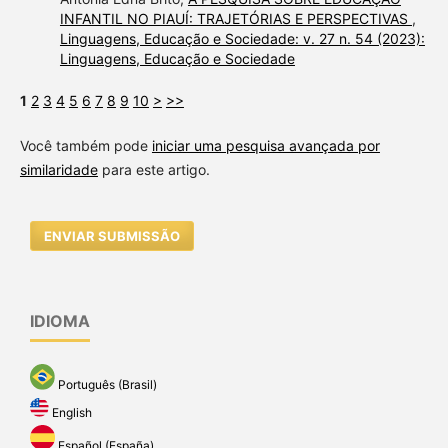
INFANTIL NO PIAUÍ: TRAJETÓRIAS E PERSPECTIVAS
,
Linguagens, Educação e Sociedade: v. 27 n. 54 (2023):
Linguagens, Educação e Sociedade
1
2
3
4
5
6
7
8
9
10
>
>>
Você também pode
iniciar uma pesquisa avançada por
similaridade
para este artigo.
ENVIAR SUBMISSÃO
IDIOMA
Português (Brasil)
English
Español (España)