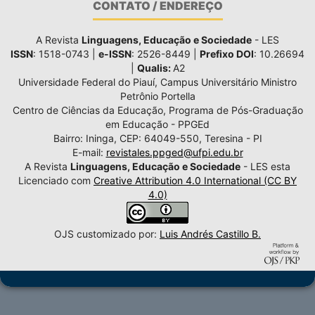
CONTATO / ENDEREÇO
A Revista
Linguagens, Educação e Sociedade
- LES
ISSN
: 1518-0743 |
e-ISSN
: 2526-8449 |
Prefixo DOI
: 10.26694
|
Qualis:
A2
Universidade Federal do Piauí, Campus Universitário Ministro
Petrônio Portella
Centro de Ciências da Educação, Programa de Pós-Graduação
em Educação - PPGEd
Bairro: Ininga, CEP: 64049-550, Teresina - PI
E-mail:
revistales.ppged@ufpi.edu.br
A Revista
Linguagens, Educação e Sociedade
- LES esta
Licenciado com
Creative Attribution 4.0 International (CC BY
4.0)
OJS customizado por:
Luis Andrés Castillo B.