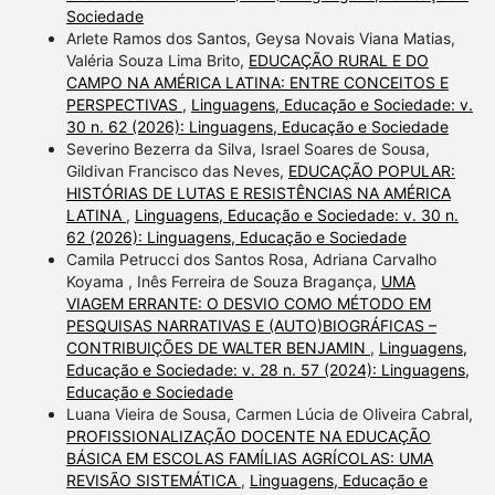
Sociedade
Arlete Ramos dos Santos, Geysa Novais Viana Matias,
Valéria Souza Lima Brito,
EDUCAÇÃO RURAL E DO
CAMPO NA AMÉRICA LATINA: ENTRE CONCEITOS E
PERSPECTIVAS
,
Linguagens, Educação e Sociedade: v.
30 n. 62 (2026): Linguagens, Educação e Sociedade
Severino Bezerra da Silva, Israel Soares de Sousa,
Gildivan Francisco das Neves,
EDUCAÇÃO POPULAR:
HISTÓRIAS DE LUTAS E RESISTÊNCIAS NA AMÉRICA
LATINA
,
Linguagens, Educação e Sociedade: v. 30 n.
62 (2026): Linguagens, Educação e Sociedade
Camila Petrucci dos Santos Rosa, Adriana Carvalho
Koyama , Inês Ferreira de Souza Bragança,
UMA
VIAGEM ERRANTE: O DESVIO COMO MÉTODO EM
PESQUISAS NARRATIVAS E (AUTO)BIOGRÁFICAS –
CONTRIBUIÇÕES DE WALTER BENJAMIN
,
Linguagens,
Educação e Sociedade: v. 28 n. 57 (2024): Linguagens,
Educação e Sociedade
Luana Vieira de Sousa, Carmen Lúcia de Oliveira Cabral,
PROFISSIONALIZAÇÃO DOCENTE NA EDUCAÇÃO
BÁSICA EM ESCOLAS FAMÍLIAS AGRÍCOLAS: UMA
REVISÃO SISTEMÁTICA
,
Linguagens, Educação e