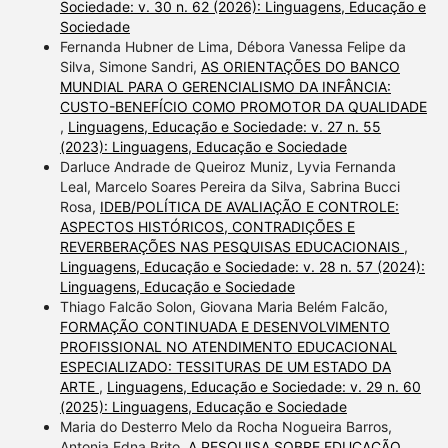
Sociedade: v. 30 n. 62 (2026): Linguagens, Educação e
Sociedade
Fernanda Hubner de Lima, Débora Vanessa Felipe da
Silva, Simone Sandri,
AS ORIENTAÇÕES DO BANCO
MUNDIAL PARA O GERENCIALISMO DA INFÂNCIA:
CUSTO-BENEFÍCIO COMO PROMOTOR DA QUALIDADE
,
Linguagens, Educação e Sociedade: v. 27 n. 55
(2023): Linguagens, Educação e Sociedade
Darluce Andrade de Queiroz Muniz, Lyvia Fernanda
Leal, Marcelo Soares Pereira da Silva, Sabrina Bucci
Rosa,
IDEB/POLÍTICA DE AVALIAÇÃO E CONTROLE:
ASPECTOS HISTÓRICOS, CONTRADIÇÕES E
REVERBERAÇÕES NAS PESQUISAS EDUCACIONAIS
,
Linguagens, Educação e Sociedade: v. 28 n. 57 (2024):
Linguagens, Educação e Sociedade
Thiago Falcão Solon, Giovana Maria Belém Falcão,
FORMAÇÃO CONTINUADA E DESENVOLVIMENTO
PROFISSIONAL NO ATENDIMENTO EDUCACIONAL
ESPECIALIZADO: TESSITURAS DE UM ESTADO DA
ARTE
,
Linguagens, Educação e Sociedade: v. 29 n. 60
(2025): Linguagens, Educação e Sociedade
Maria do Desterro Melo da Rocha Nogueira Barros,
Antonia Edna Brito,
A PESQUISA SOBRE EDUCAÇÃO