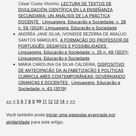
César Costa Vitorino,
LECTURA DE TEXTOS DE
DIVULGACIÓN CIENTÍFICA EN LA ENSEÑANZA
SECUNDARIA: UN ANÁLISIS DE LA PRÁCTICA
DOCENTE
,
Linguagens, Educação e Sociedade: v. 28
n. 56 (2024): Linguagens, Educação e Sociedade
ANDRÉA JANE SILVA, IVONEIDE BEZERRA DE ARAÚJO
SANTOS MARQUES,
A FORMAÇÃO DO PROFESSOR DE
PORTUGUÊS: DESAFIOS E POSSIBILIDADES
,
Linguagens, Educação e Sociedade: v. 25 n. 49 (2021):
Linguagens, Educação e Sociedade
MARIA CAROLINA DA SILVA CALDEIRA,
DISPOSITIVO
DE ANTECIPAÇÃO DA ALFABETIZAÇÃO E POLÍTICAS
CURRICULARES CONTEMPORÂNEAS: GOVERNANDO
CRIANÇAS E DOCENTES
,
Linguagens, Educação e
Sociedade: n. 43 (2019)
<<
<
5
6
7
8
9
10
11
12
13
14
>
>>
Você também pode
iniciar uma pesquisa avançada por
similaridade
para este artigo.