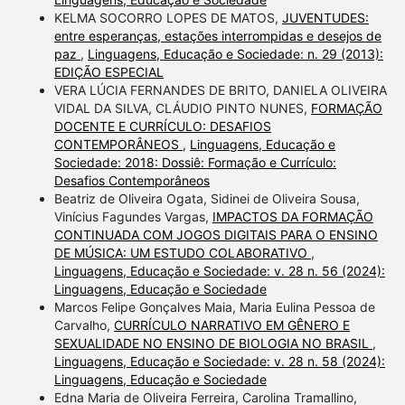
KELMA SOCORRO LOPES DE MATOS,
JUVENTUDES:
entre esperanças, estações interrompidas e desejos de
paz
,
Linguagens, Educação e Sociedade: n. 29 (2013):
EDIÇÃO ESPECIAL
VERA LÚCIA FERNANDES DE BRITO, DANIELA OLIVEIRA
VIDAL DA SILVA, CLÁUDIO PINTO NUNES,
FORMAÇÃO
DOCENTE E CURRÍCULO: DESAFIOS
CONTEMPORÂNEOS
,
Linguagens, Educação e
Sociedade: 2018: Dossiê: Formação e Currículo:
Desafios Contemporâneos
Beatriz de Oliveira Ogata, Sidinei de Oliveira Sousa,
Vinícius Fagundes Vargas,
IMPACTOS DA FORMAÇÃO
CONTINUADA COM JOGOS DIGITAIS PARA O ENSINO
DE MÚSICA: UM ESTUDO COLABORATIVO
,
Linguagens, Educação e Sociedade: v. 28 n. 56 (2024):
Linguagens, Educação e Sociedade
Marcos Felipe Gonçalves Maia, Maria Eulina Pessoa de
Carvalho,
CURRÍCULO NARRATIVO EM GÊNERO E
SEXUALIDADE NO ENSINO DE BIOLOGIA NO BRASIL
,
Linguagens, Educação e Sociedade: v. 28 n. 58 (2024):
Linguagens, Educação e Sociedade
Edna Maria de Oliveira Ferreira, Carolina Tramallino,