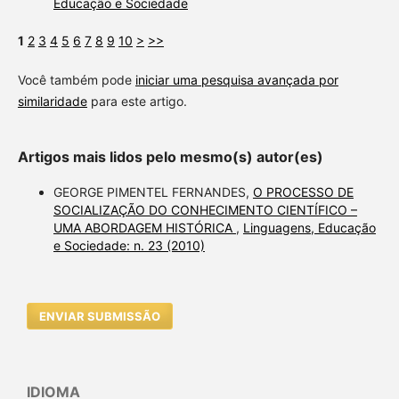
Educação e Sociedade
1
2
3
4
5
6
7
8
9
10
>
>>
Você também pode
iniciar uma pesquisa avançada por
similaridade
para este artigo.
Artigos mais lidos pelo mesmo(s) autor(es)
GEORGE PIMENTEL FERNANDES,
O PROCESSO DE
SOCIALIZAÇÃO DO CONHECIMENTO CIENTÍFICO –
UMA ABORDAGEM HISTÓRICA
,
Linguagens, Educação
e Sociedade: n. 23 (2010)
ENVIAR SUBMISSÃO
IDIOMA