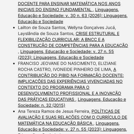
DOCENTE PARA ENSINAR MATEMÁTICA NOS ANOS
INICIAIS DO ENSINO FUNDAMENTAL
,
Linguagens,
Educação e Sociedade: v. 30 n. 63 (2026): Linguagens,
Educação e Sociedade
Lailton de Souza Santos, Wellyna Gonçalves Jucá,
Layslândia de Souza Santos,
CRISE ESTRUTURAL E
FLEXIBILIZAÇÃO CURRICULAR: A BNCC E A
CONSTRUÇÃO DE COMPETÊNCIAS PARA A EDUCAÇÃO
,
Linguagens, Educação e Sociedade: v. 27 n. 55
(2023): Linguagens, Educação e Sociedade
FRANCISO JEOVANE DO NASCIMENTO, ELIZIANE
ROCHA CASTRO, IVONEIDE PINHEIRO DE LIMA,
A
CONTRIBUIÇÃO DO PIBID NA FORMAÇÃO DOCENTE:
IMPLICAÇÕES DAS EXPERIÊNCIAS VIVENCIADAS NO
CONTEXTO DO PROGRAMA PARA O
DESENVOLVIMENTO PROFISSIONAL E A INOVAÇÃO
DAS PRÁTICAS EDUCATIVAS
,
Linguagens, Educação e
Sociedade: n. 32 (2015)
Ana Tereza Ramos de Jesus Ferreira,
POLÍTICAS DE
AVALIAÇÃO E SUAS RELAÇÕES COM O CURRÍCULO DE
MATEMÁTICA NA EDUCAÇÃO BÁSICA
,
Linguagens,
Educação e Sociedade: v. 27 n. 55 (2023): Linguagens,