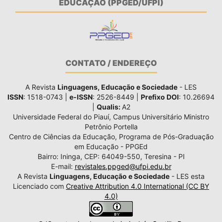
EDUCAÇÃO (PPGED/UFPI)
CONTATO / ENDEREÇO
A Revista
Linguagens, Educação e Sociedade
- LES
ISSN
: 1518-0743 |
e-ISSN
: 2526-8449 |
Prefixo DOI
: 10.26694
|
Qualis:
A2
Universidade Federal do Piauí, Campus Universitário Ministro
Petrônio Portella
Centro de Ciências da Educação, Programa de Pós-Graduação
em Educação - PPGEd
Bairro: Ininga, CEP: 64049-550, Teresina - PI
E-mail:
revistales.ppged@ufpi.edu.br
A Revista
Linguagens, Educação e Sociedade
- LES esta
Licenciado com
Creative Attribution 4.0 International (CC BY
4.0)