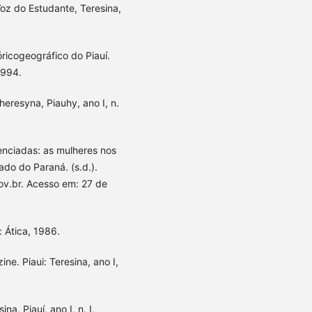
oz do Estudante, Teresina,
ricogeográfico do Piauí.
1994.
eresyna, Piauhy, ano I, n.
enciadas: as mulheres nos
do do Paraná. (s.d.).
gov.br. Acesso em: 27 de
: Ática, 1986.
e. Piaui: Teresina, ano I,
na, Piauí, ano I, n. I,