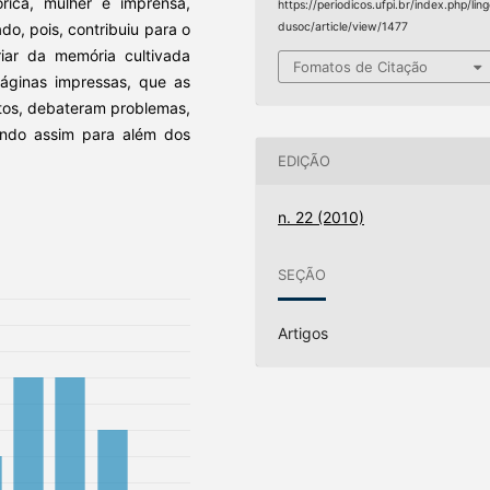
órica, mulher e imprensa,
https://periodicos.ufpi.br/index.php/lin
o, pois, contribuiu para o
dusoc/article/view/1477
ar da memória cultivada
Fomatos de Citação
páginas impressas, que as
tos, debateram problemas,
ando assim para além dos
EDIÇÃO
n. 22 (2010)
SEÇÃO
Artigos