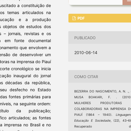
uscitado a constituição de
os temas articulados na
PDF
educação e a produção
os objetos de estudos dos
 – jornais, revistas e os
PUBLICADO
em em fonte documental
cionamento que envolvem a
2010-06-14
tensão de desenvolver um
doras na imprensa do Piauí
rte cronológico se inicia
ação inaugural do jornal
COMO CITAR
ras décadas da república,
 seu desfecho no Estado
BEZERRA DO NASCIMENTO, A. N. ., 
das fontes primárias para
MUSA BOAKARI, F. . (2010)
oníveis, na seguinte ordem:
MULHERES PRODUTORAS 
COLABORADORAS NA IMPRENSA D
tulo da publicação;
PIAUÍ (1864 – 1940).
Linguagen
ico articulados; as fontes
Educação E Sociedade
, (22), 43–6
da imprensa no Brasil e no
Recuperado d