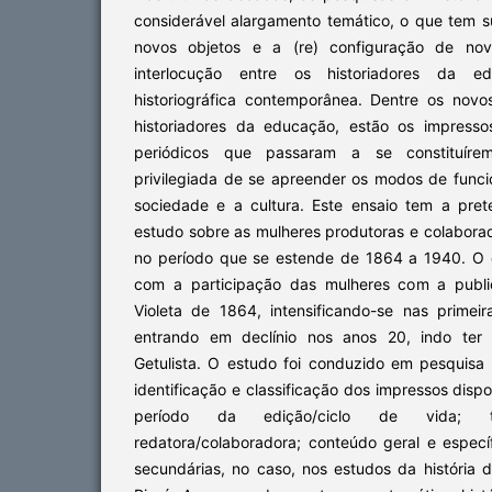
considerável alargamento temático, o que tem s
novos objetos e a (re) configuração de nov
interlocução entre os historiadores da 
historiográfica contemporânea. Dentre os nov
historiadores da educação, estão os impressos
periódicos que passaram a se constituír
privilegiada de se apreender os modos de fun
sociedade e a cultura. Este ensaio tem a pre
estudo sobre as mulheres produtoras e colabora
no período que se estende de 1864 a 1940. O co
com a participação das mulheres com a public
Violeta de 1864, intensificando-se nas primei
entrando em declínio nos anos 20, indo ter
Getulista. O estudo foi conduzido em pesquisa 
identificação e classificação dos impressos disp
período da edição/ciclo de vida; tí
redatora/colaboradora; conteúdo geral e específ
secundárias, no caso, nos estudos da história 