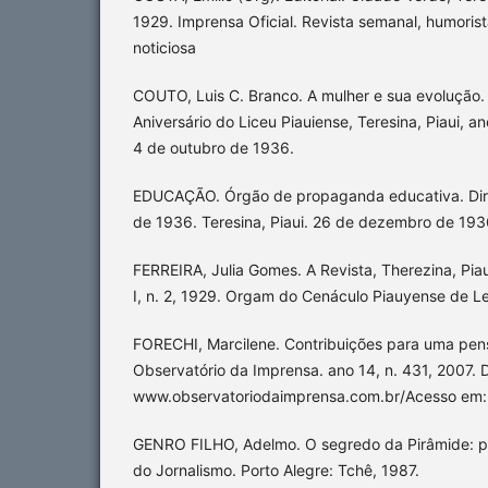
1929. Imprensa Oficial. Revista semanal, humorista, 
noticiosa
COUTO, Luis C. Branco. A mulher e sua evolução
Aniversário do Liceu Piauiense, Teresina, Piaui, ano
4 de outubro de 1936.
EDUCAÇÃO. Órgão de propaganda educativa. Dir
de 1936. Teresina, Piaui. 26 de dezembro de 193
FERREIRA, Julia Gomes. A Revista, Therezina, Pia
I, n. 2, 1929. Orgam do Cenáculo Piauyense de Le
FORECHI, Marcilene. Contribuições para uma pens
Observatório da Imprensa. ano 14, n. 431, 2007. 
www.observatoriodaimprensa.com.br/Acesso em:
GENRO FILHO, Adelmo. O segredo da Pirâmide: pa
do Jornalismo. Porto Alegre: Tchê, 1987.