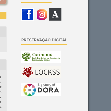
PRESERVAÇÃO DIGITAL
&
.
E
O
s,
8.
e