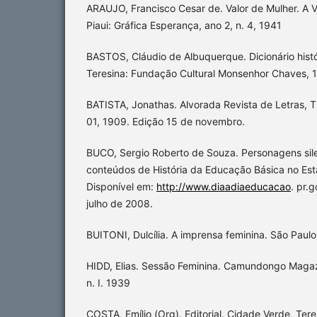
ARAUJO, Francisco Cesar de. Valor de Mulher. A V
Piaui: Gráfica Esperança, ano 2, n. 4, 1941
BASTOS, Cláudio de Albuquerque. Dicionário histó
Teresina: Fundação Cultural Monsenhor Chaves, 
BATISTA, Jonathas. Alvorada Revista de Letras, Th
01, 1909. Edição 15 de novembro.
BUCO, Sergio Roberto de Souza. Personagens sil
conteúdos de História da Educação Básica no Esta
Disponível em:
http://www.diaadiaeducacao
. pr.
julho de 2008.
BUITONI, Dulcília. A imprensa feminina. São Paulo
HIDD, Elias. Sessão Feminina. Camundongo Magazin
n. I. 1939
COSTA, Emílio (Org). Editorial. Cidade Verde, Teresi