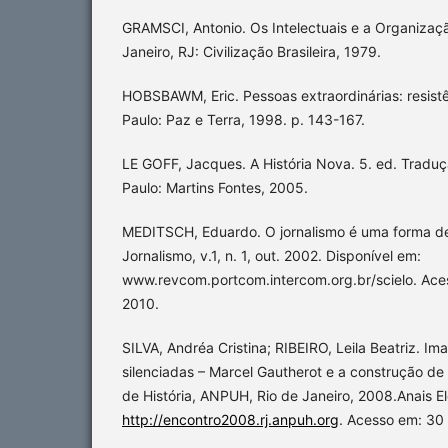
GRAMSCI, Antonio. Os Intelectuais e a Organizaçã
Janeiro, RJ: Civilização Brasileira, 1979.
HOBSBAWM, Eric. Pessoas extraordinárias: resistên
Paulo: Paz e Terra, 1998. p. 143-167.
LE GOFF, Jacques. A História Nova. 5. ed. Tradu
Paulo: Martins Fontes, 2005.
MEDITSCH, Eduardo. O jornalismo é uma forma d
Jornalismo, v.1, n. 1, out. 2002. Disponível em:
www.revcom.portcom.intercom.org.br/scielo. Aces
2010.
SILVA, Andréa Cristina; RIBEIRO, Leila Beatriz. Im
silenciadas – Marcel Gautherot e a construção de Br
de História, ANPUH, Rio de Janeiro, 2008.Anais El
http://encontro2008.rj.anpuh.org
. Acesso em: 30