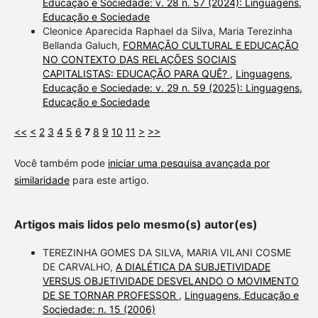
Educação e Sociedade: v. 28 n. 57 (2024): Linguagens,
Educação e Sociedade
Cleonice Aparecida Raphael da Silva, Maria Terezinha
Bellanda Galuch,
FORMAÇÃO CULTURAL E EDUCAÇÃO
NO CONTEXTO DAS RELAÇÕES SOCIAIS
CAPITALISTAS: EDUCAÇÃO PARA QUÊ?
,
Linguagens,
Educação e Sociedade: v. 29 n. 59 (2025): Linguagens,
Educação e Sociedade
<<
<
2
3
4
5
6
7
8
9
10
11
>
>>
Você também pode
iniciar uma pesquisa avançada por
similaridade
para este artigo.
Artigos mais lidos pelo mesmo(s) autor(es)
TEREZINHA GOMES DA SILVA, MARIA VILANI COSME
DE CARVALHO,
A DIALÉTICA DA SUBJETIVIDADE
VERSUS OBJETIVIDADE DESVELANDO O MOVIMENTO
DE SE TORNAR PROFESSOR
,
Linguagens, Educação e
Sociedade: n. 15 (2006)