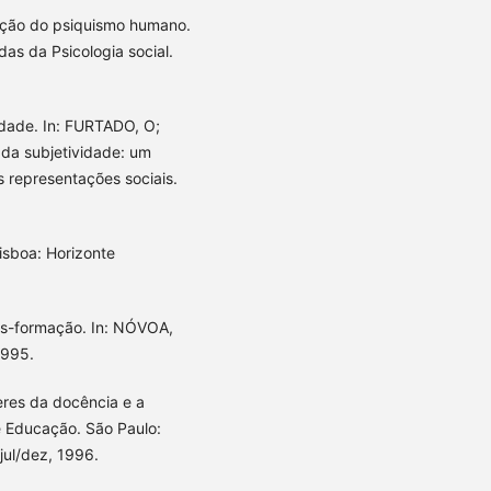
uição do psiquismo humano.
das da Psicologia social.
vidade. In: FURTADO, O;
 da subjetividade: um
as representações sociais.
isboa: Horizonte
ns-formação. In: NÓVOA,
1995.
eres da docência e a
e Educação. São Paulo:
 jul/dez, 1996.