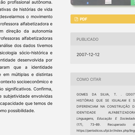
ção profissional autônoma.
ivas de histórias de vida
u desvelarmos o movimento
PDF
rofessora alfabetizadora e
em direção da autonomia
rofessoras alfabetizadoras
PUBLICADO
análise dos dados tivemos
cologia sócio-histórica e
2007-12-12
entidade desenvolvida por
raram que a identidade
 em múltiplas e distintas
COMO CITAR
contexto socioeconômico e
 significativos. Confirma,
GOMES DA SILVA, T. . (2007)
 e subjetividade envolvidas
HISTÓRIAS QUE SE IGUALAM E S
 a capacidade que temos de
DIFERENCIAM NA CONSTRUÇÃO D
omo possibilidade.
IDENTIDADE ALFABETIZADORA
Linguagens, Educação E Sociedad
(17), 73–89. Recuperado d
https://periodicos.ufpi.br/index.php/lin