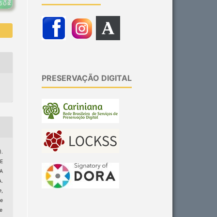
PRESERVAÇÃO DIGITAL
.
E
A
.
e
,
e
ge