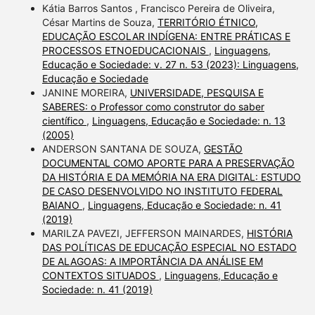
Kátia Barros Santos , Francisco Pereira de Oliveira,
César Martins de Souza,
TERRITÓRIO ÉTNICO,
EDUCAÇÃO ESCOLAR INDÍGENA: ENTRE PRÁTICAS E
PROCESSOS ETNOEDUCACIONAIS
,
Linguagens,
Educação e Sociedade: v. 27 n. 53 (2023): Linguagens,
Educação e Sociedade
JANINE MOREIRA,
UNIVERSIDADE, PESQUISA E
SABERES: o Professor como construtor do saber
científico
,
Linguagens, Educação e Sociedade: n. 13
(2005)
ANDERSON SANTANA DE SOUZA,
GESTÃO
DOCUMENTAL COMO APORTE PARA A PRESERVAÇÃO
DA HISTÓRIA E DA MEMÓRIA NA ERA DIGITAL: ESTUDO
DE CASO DESENVOLVIDO NO INSTITUTO FEDERAL
BAIANO
,
Linguagens, Educação e Sociedade: n. 41
(2019)
MARILZA PAVEZI, JEFFERSON MAINARDES,
HISTÓRIA
DAS POLÍTICAS DE EDUCAÇÃO ESPECIAL NO ESTADO
DE ALAGOAS: A IMPORTÂNCIA DA ANÁLISE EM
CONTEXTOS SITUADOS
,
Linguagens, Educação e
Sociedade: n. 41 (2019)