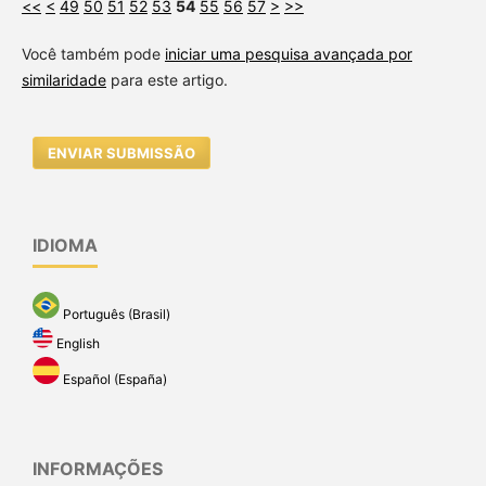
<<
<
49
50
51
52
53
54
55
56
57
>
>>
Você também pode
iniciar uma pesquisa avançada por
similaridade
para este artigo.
ENVIAR SUBMISSÃO
IDIOMA
Português (Brasil)
English
Español (España)
INFORMAÇÕES