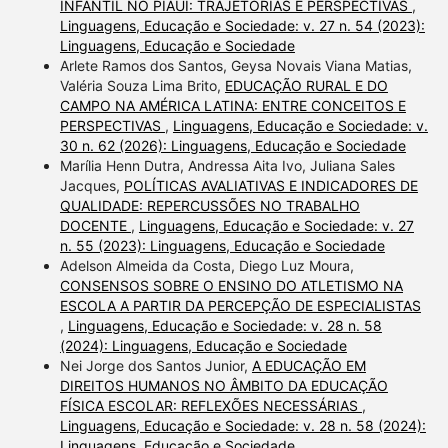
INFANTIL NO PIAUÍ: TRAJETÓRIAS E PERSPECTIVAS
,
Linguagens, Educação e Sociedade: v. 27 n. 54 (2023):
Linguagens, Educação e Sociedade
Arlete Ramos dos Santos, Geysa Novais Viana Matias,
Valéria Souza Lima Brito,
EDUCAÇÃO RURAL E DO
CAMPO NA AMÉRICA LATINA: ENTRE CONCEITOS E
PERSPECTIVAS
,
Linguagens, Educação e Sociedade: v.
30 n. 62 (2026): Linguagens, Educação e Sociedade
Marília Henn Dutra, Andressa Aita Ivo, Juliana Sales
Jacques,
POLÍTICAS AVALIATIVAS E INDICADORES DE
QUALIDADE: REPERCUSSÕES NO TRABALHO
DOCENTE
,
Linguagens, Educação e Sociedade: v. 27
n. 55 (2023): Linguagens, Educação e Sociedade
Adelson Almeida da Costa, Diego Luz Moura,
CONSENSOS SOBRE O ENSINO DO ATLETISMO NA
ESCOLA A PARTIR DA PERCEPÇÃO DE ESPECIALISTAS
,
Linguagens, Educação e Sociedade: v. 28 n. 58
(2024): Linguagens, Educação e Sociedade
Nei Jorge dos Santos Junior,
A EDUCAÇÃO EM
DIREITOS HUMANOS NO ÂMBITO DA EDUCAÇÃO
FÍSICA ESCOLAR: REFLEXÕES NECESSÁRIAS
,
Linguagens, Educação e Sociedade: v. 28 n. 58 (2024):
Linguagens, Educação e Sociedade