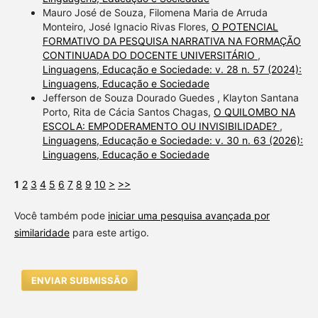
Mauro José de Souza, Filomena Maria de Arruda
Monteiro, José Ignacio Rivas Flores,
O POTENCIAL
FORMATIVO DA PESQUISA NARRATIVA NA FORMAÇÃO
CONTINUADA DO DOCENTE UNIVERSITÁRIO
,
Linguagens, Educação e Sociedade: v. 28 n. 57 (2024):
Linguagens, Educação e Sociedade
Jefferson de Souza Dourado Guedes , Klayton Santana
Porto, Rita de Cácia Santos Chagas,
O QUILOMBO NA
ESCOLA: EMPODERAMENTO OU INVISIBILIDADE?
,
Linguagens, Educação e Sociedade: v. 30 n. 63 (2026):
Linguagens, Educação e Sociedade
1
2
3
4
5
6
7
8
9
10
>
>>
Você também pode
iniciar uma pesquisa avançada por
similaridade
para este artigo.
ENVIAR SUBMISSÃO