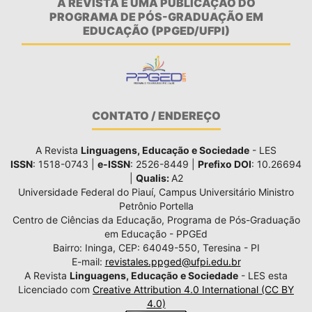
A REVISTA É UMA PUBLICAÇÃO DO
PROGRAMA DE PÓS-GRADUAÇÃO EM
EDUCAÇÃO (PPGED/UFPI)
CONTATO / ENDEREÇO
A Revista
Linguagens, Educação e Sociedade
- LES
ISSN
: 1518-0743 |
e-ISSN
: 2526-8449 |
Prefixo DOI
: 10.26694
|
Qualis:
A2
Universidade Federal do Piauí, Campus Universitário Ministro
Petrônio Portella
Centro de Ciências da Educação, Programa de Pós-Graduação
em Educação - PPGEd
Bairro: Ininga, CEP: 64049-550, Teresina - PI
E-mail:
revistales.ppged@ufpi.edu.br
A Revista
Linguagens, Educação e Sociedade
- LES esta
Licenciado com
Creative Attribution 4.0 International (CC BY
4.0)