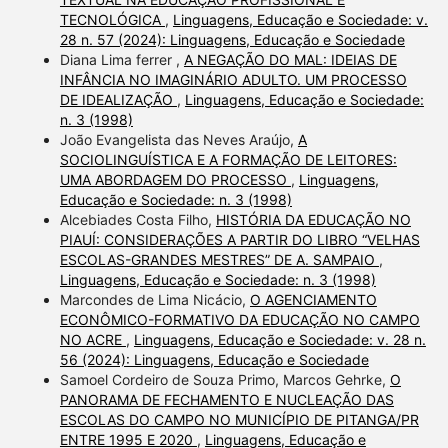
TECNOLÓGICA
,
Linguagens, Educação e Sociedade: v.
28 n. 57 (2024): Linguagens, Educação e Sociedade
Diana Lima ferrer ,
A NEGAÇÃO DO MAL: IDEIAS DE
INFÂNCIA NO IMAGINÁRIO ADULTO. UM PROCESSO
DE IDEALIZAÇÃO
,
Linguagens, Educação e Sociedade:
n. 3 (1998)
João Evangelista das Neves Araújo,
A
SOCIOLINGUÍSTICA E A FORMAÇÃO DE LEITORES:
UMA ABORDAGEM DO PROCESSO
,
Linguagens,
Educação e Sociedade: n. 3 (1998)
Alcebiades Costa Filho,
HISTÓRIA DA EDUCAÇÃO NO
PIAUÍ: CONSIDERAÇÕES A PARTIR DO LIBRO “VELHAS
ESCOLAS-GRANDES MESTRES” DE A. SAMPAIO
,
Linguagens, Educação e Sociedade: n. 3 (1998)
Marcondes de Lima Nicácio,
O AGENCIAMENTO
ECONÔMICO-FORMATIVO DA EDUCAÇÃO NO CAMPO
NO ACRE
,
Linguagens, Educação e Sociedade: v. 28 n.
56 (2024): Linguagens, Educação e Sociedade
Samoel Cordeiro de Souza Primo, Marcos Gehrke,
O
PANORAMA DE FECHAMENTO E NUCLEAÇÃO DAS
ESCOLAS DO CAMPO NO MUNICÍPIO DE PITANGA/PR
ENTRE 1995 E 2020
,
Linguagens, Educação e