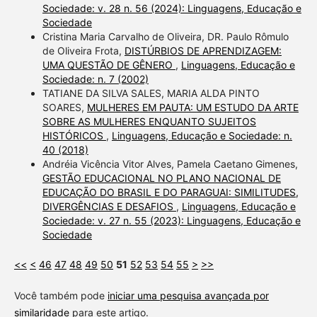
Sociedade: v. 28 n. 56 (2024): Linguagens, Educação e
Sociedade
Cristina Maria Carvalho de Oliveira, DR. Paulo Rômulo
de Oliveira Frota,
DISTÚRBIOS DE APRENDIZAGEM:
UMA QUESTÃO DE GÊNERO
,
Linguagens, Educação e
Sociedade: n. 7 (2002)
TATIANE DA SILVA SALES, MARIA ALDA PINTO
SOARES,
MULHERES EM PAUTA: UM ESTUDO DA ARTE
SOBRE AS MULHERES ENQUANTO SUJEITOS
HISTÓRICOS
,
Linguagens, Educação e Sociedade: n.
40 (2018)
Andréia Vicência Vitor Alves, Pamela Caetano Gimenes,
GESTÃO EDUCACIONAL NO PLANO NACIONAL DE
EDUCAÇÃO DO BRASIL E DO PARAGUAI: SIMILITUDES,
DIVERGÊNCIAS E DESAFIOS
,
Linguagens, Educação e
Sociedade: v. 27 n. 55 (2023): Linguagens, Educação e
Sociedade
<<
<
46
47
48
49
50
51
52
53
54
55
>
>>
Você também pode
iniciar uma pesquisa avançada por
similaridade
para este artigo.