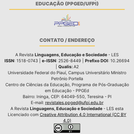
EDUCAÇÃO (PPGED/UFPI)
CONTATO / ENDEREÇO
A Revista
Linguagens, Educação e Sociedade
- LES
ISSN
: 1518-0743 |
e-ISSN
: 2526-8449 |
Prefixo DOI
: 10.26694
|
Qualis:
A2
Universidade Federal do Piauí, Campus Universitário Ministro
Petrônio Portella
Centro de Ciências da Educação, Programa de Pós-Graduação
em Educação - PPGEd
Bairro: Ininga, CEP: 64049-550, Teresina - PI
E-mail:
revistales.ppged@ufpi.edu.br
A Revista
Linguagens, Educação e Sociedade
- LES esta
Licenciado com
Creative Attribution 4.0 International (CC BY
4.0)