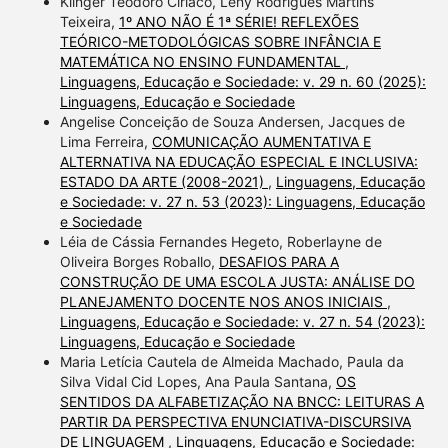
Klinger Teodoro Ciríaco, Leny Rodrigues Martins
Teixeira,
1º ANO NÃO É 1ª SÉRIE! REFLEXÕES
TEÓRICO-METODOLÓGICAS SOBRE INFÂNCIA E
MATEMÁTICA NO ENSINO FUNDAMENTAL
,
Linguagens, Educação e Sociedade: v. 29 n. 60 (2025):
Linguagens, Educação e Sociedade
Angelise Conceição de Souza Andersen, Jacques de
Lima Ferreira,
COMUNICAÇÃO AUMENTATIVA E
ALTERNATIVA NA EDUCAÇÃO ESPECIAL E INCLUSIVA:
ESTADO DA ARTE (2008-2021)
,
Linguagens, Educação
e Sociedade: v. 27 n. 53 (2023): Linguagens, Educação
e Sociedade
Léia de Cássia Fernandes Hegeto, Roberlayne de
Oliveira Borges Roballo,
DESAFIOS PARA A
CONSTRUÇÃO DE UMA ESCOLA JUSTA: ANÁLISE DO
PLANEJAMENTO DOCENTE NOS ANOS INICIAIS
,
Linguagens, Educação e Sociedade: v. 27 n. 54 (2023):
Linguagens, Educação e Sociedade
Maria Letícia Cautela de Almeida Machado, Paula da
Silva Vidal Cid Lopes, Ana Paula Santana,
OS
SENTIDOS DA ALFABETIZAÇÃO NA BNCC: LEITURAS A
PARTIR DA PERSPECTIVA ENUNCIATIVA-DISCURSIVA
DE LINGUAGEM
,
Linguagens, Educação e Sociedade: