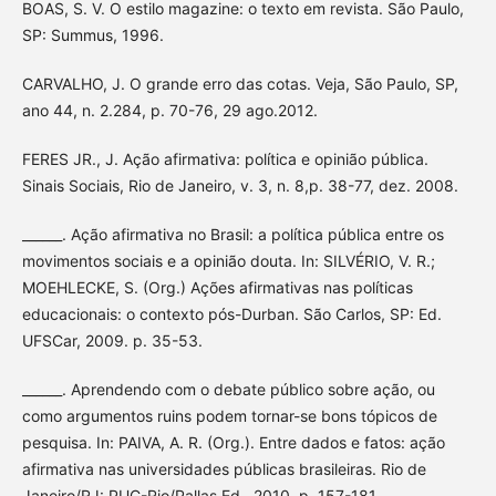
BOAS, S. V. O estilo magazine: o texto em revista. São Paulo,
SP: Summus, 1996.
CARVALHO, J. O grande erro das cotas. Veja, São Paulo, SP,
ano 44, n. 2.284, p. 70-76, 29 ago.2012.
FERES JR., J. Ação afirmativa: política e opinião pública.
Sinais Sociais, Rio de Janeiro, v. 3, n. 8,p. 38-77, dez. 2008.
______. Ação afirmativa no Brasil: a política pública entre os
movimentos sociais e a opinião douta. In: SILVÉRIO, V. R.;
MOEHLECKE, S. (Org.) Ações afirmativas nas políticas
educacionais: o contexto pós-Durban. São Carlos, SP: Ed.
UFSCar, 2009. p. 35-53.
______. Aprendendo com o debate público sobre ação, ou
como argumentos ruins podem tornar-se bons tópicos de
pesquisa. In: PAIVA, A. R. (Org.). Entre dados e fatos: ação
afirmativa nas universidades públicas brasileiras. Rio de
Janeiro/RJ: PUC-Rio/Pallas Ed., 2010. p. 157-181.