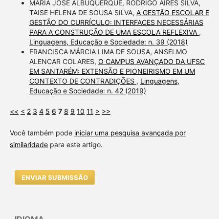
MARIA JOSÉ ALBUQUERQUE, RODRIGO AIRES SILVA,
TAISE HELENA DE SOUSA SILVA,
A GESTÃO ESCOLAR E
GESTÃO DO CURRÍCULO: INTERFACES NECESSÁRIAS
PARA A CONSTRUÇÃO DE UMA ESCOLA REFLEXIVA
,
Linguagens, Educação e Sociedade: n. 39 (2018)
FRANCISCA MÁRCIA LIMA DE SOUSA, ANSELMO
ALENCAR COLARES,
O CAMPUS AVANÇADO DA UFSC
EM SANTARÉM: EXTENSÃO E PIONEIRISMO EM UM
CONTEXTO DE CONTRADIÇÕES
,
Linguagens,
Educação e Sociedade: n. 42 (2019)
<<
<
2
3
4
5
6
7
8
9
10
11
>
>>
Você também pode
iniciar uma pesquisa avançada por
similaridade
para este artigo.
ENVIAR SUBMISSÃO
IDIOMA