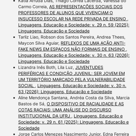
Kátia Arruda Dias, Thiago Corrêa Lacerda, Vanessa do
Carmo Correia,
AS REPRESENTAÇÕES SOCIAIS DOS
PROFESSORES DE ALUNOS QUE VIVENCIAM O
INSUCESSO ESCOLAR NA REDE PRIVADA DE ENSINO
,
Linguagens, Educação e Sociedade: v. 29 n. 59 (2025):
Linguagens, Educação e Sociedade
Tarliz Liao, Robson dos Santos Pereira, Andrea Thees,
Maycon Silva Aguiar,
REFLEXOS DE UMA AÇÃO ANTI-
FAKE NEWS EM ESPAÇOS NÃO FORMAIS DE ENSINO
,
Linguagens, Educação e Sociedade: v. 30 n. 63 (2026):
Linguagens, Educação e Sociedade
Lizandra Inês Both, Lila Luz,
JUVENTUDES
PERIFÉRICAS E CONDIÇÃO JUVENIL: SER JOVEM EM
UM TERRITÓRIO MARCADO PELA VULNERABILIDADE
SOCIAL
,
Linguagens, Educação e Sociedade: v. 30 n.
63 (2026): Linguagens, Educação e Sociedade
Aline Mendonça Santana, Andréa Costa da Silva, Marcia
Bastos de Sá,
O DISPOSITIVO DE RACIALIDADE E AS
COTAS RACIAIS: UMA ANÁLISE DO DISCURSO
INSTITUCIONAL DA UFRJ
,
Linguagens, Educação e
Sociedade: v. 29 n. 61 (2025): Linguagens, Educação e
Sociedade
Jorge Carlos Menezes Nascimento Junior, Edna Ferreira