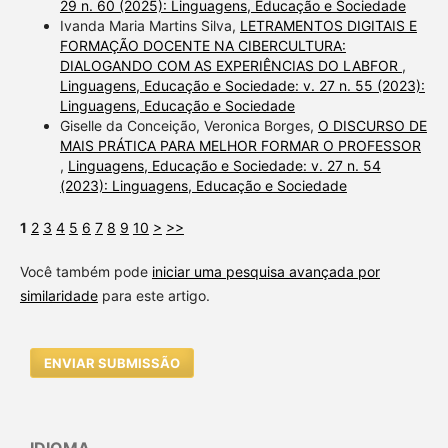
29 n. 60 (2025): Linguagens, Educação e Sociedade
Ivanda Maria Martins Silva,
LETRAMENTOS DIGITAIS E
FORMAÇÃO DOCENTE NA CIBERCULTURA:
DIALOGANDO COM AS EXPERIÊNCIAS DO LABFOR
,
Linguagens, Educação e Sociedade: v. 27 n. 55 (2023):
Linguagens, Educação e Sociedade
Giselle da Conceição, Veronica Borges,
O DISCURSO DE
MAIS PRÁTICA PARA MELHOR FORMAR O PROFESSOR
,
Linguagens, Educação e Sociedade: v. 27 n. 54
(2023): Linguagens, Educação e Sociedade
1
2
3
4
5
6
7
8
9
10
>
>>
Você também pode
iniciar uma pesquisa avançada por
similaridade
para este artigo.
ENVIAR SUBMISSÃO
IDIOMA