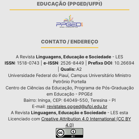
EDUCAÇÃO (PPGED/UFPI)
CONTATO / ENDEREÇO
A Revista
Linguagens, Educação e Sociedade
- LES
ISSN
: 1518-0743 |
e-ISSN
: 2526-8449 |
Prefixo DOI
: 10.26694
|
Qualis:
A2
Universidade Federal do Piauí, Campus Universitário Ministro
Petrônio Portella
Centro de Ciências da Educação, Programa de Pós-Graduação
em Educação - PPGEd
Bairro: Ininga, CEP: 64049-550, Teresina - PI
E-mail:
revistales.ppged@ufpi.edu.br
A Revista
Linguagens, Educação e Sociedade
- LES esta
Licenciado com
Creative Attribution 4.0 International (CC BY
4.0)