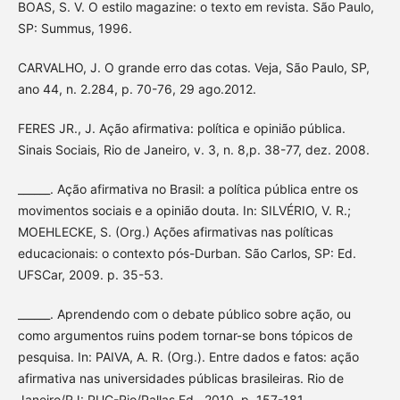
BOAS, S. V. O estilo magazine: o texto em revista. São Paulo,
SP: Summus, 1996.
CARVALHO, J. O grande erro das cotas. Veja, São Paulo, SP,
ano 44, n. 2.284, p. 70-76, 29 ago.2012.
FERES JR., J. Ação afirmativa: política e opinião pública.
Sinais Sociais, Rio de Janeiro, v. 3, n. 8,p. 38-77, dez. 2008.
______. Ação afirmativa no Brasil: a política pública entre os
movimentos sociais e a opinião douta. In: SILVÉRIO, V. R.;
MOEHLECKE, S. (Org.) Ações afirmativas nas políticas
educacionais: o contexto pós-Durban. São Carlos, SP: Ed.
UFSCar, 2009. p. 35-53.
______. Aprendendo com o debate público sobre ação, ou
como argumentos ruins podem tornar-se bons tópicos de
pesquisa. In: PAIVA, A. R. (Org.). Entre dados e fatos: ação
afirmativa nas universidades públicas brasileiras. Rio de
Janeiro/RJ: PUC-Rio/Pallas Ed., 2010. p. 157-181.