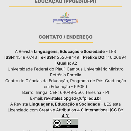
EDUCAÇÃO (PPGED/UFPI)
CONTATO / ENDEREÇO
A Revista
Linguagens, Educação e Sociedade
- LES
ISSN
: 1518-0743 |
e-ISSN
: 2526-8449 |
Prefixo DOI
: 10.26694
|
Qualis:
A2
Universidade Federal do Piauí, Campus Universitário Ministro
Petrônio Portella
Centro de Ciências da Educação, Programa de Pós-Graduação
em Educação - PPGEd
Bairro: Ininga, CEP: 64049-550, Teresina - PI
E-mail:
revistales.ppged@ufpi.edu.br
A Revista
Linguagens, Educação e Sociedade
- LES esta
Licenciado com
Creative Attribution 4.0 International (CC BY
4.0)