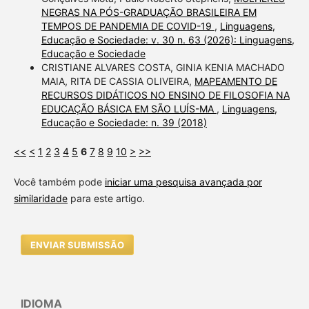
NEGRAS NA PÓS-GRADUAÇÃO BRASILEIRA EM
TEMPOS DE PANDEMIA DE COVID-19
,
Linguagens,
Educação e Sociedade: v. 30 n. 63 (2026): Linguagens,
Educação e Sociedade
CRISTIANE ALVARES COSTA, GINIA KENIA MACHADO
MAIA, RITA DE CASSIA OLIVEIRA,
MAPEAMENTO DE
RECURSOS DIDÁTICOS NO ENSINO DE FILOSOFIA NA
EDUCAÇÃO BÁSICA EM SÃO LUÍS-MA
,
Linguagens,
Educação e Sociedade: n. 39 (2018)
<<
<
1
2
3
4
5
6
7
8
9
10
>
>>
Você também pode
iniciar uma pesquisa avançada por
similaridade
para este artigo.
ENVIAR SUBMISSÃO
IDIOMA