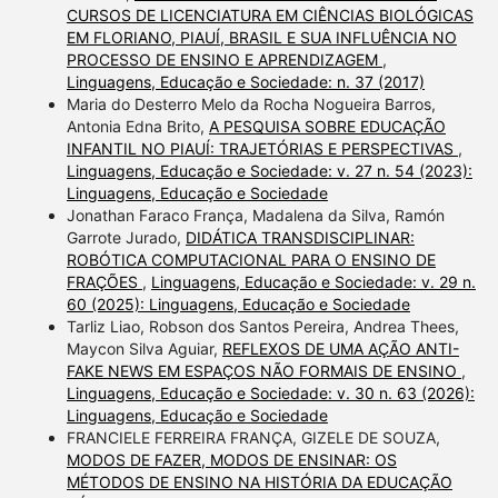
CURSOS DE LICENCIATURA EM CIÊNCIAS BIOLÓGICAS
EM FLORIANO, PIAUÍ, BRASIL E SUA INFLUÊNCIA NO
PROCESSO DE ENSINO E APRENDIZAGEM
,
Linguagens, Educação e Sociedade: n. 37 (2017)
Maria do Desterro Melo da Rocha Nogueira Barros,
Antonia Edna Brito,
A PESQUISA SOBRE EDUCAÇÃO
INFANTIL NO PIAUÍ: TRAJETÓRIAS E PERSPECTIVAS
,
Linguagens, Educação e Sociedade: v. 27 n. 54 (2023):
Linguagens, Educação e Sociedade
Jonathan Faraco França, Madalena da Silva, Ramón
Garrote Jurado,
DIDÁTICA TRANSDISCIPLINAR:
ROBÓTICA COMPUTACIONAL PARA O ENSINO DE
FRAÇÕES
,
Linguagens, Educação e Sociedade: v. 29 n.
60 (2025): Linguagens, Educação e Sociedade
Tarliz Liao, Robson dos Santos Pereira, Andrea Thees,
Maycon Silva Aguiar,
REFLEXOS DE UMA AÇÃO ANTI-
FAKE NEWS EM ESPAÇOS NÃO FORMAIS DE ENSINO
,
Linguagens, Educação e Sociedade: v. 30 n. 63 (2026):
Linguagens, Educação e Sociedade
FRANCIELE FERREIRA FRANÇA, GIZELE DE SOUZA,
MODOS DE FAZER, MODOS DE ENSINAR: OS
MÉTODOS DE ENSINO NA HISTÓRIA DA EDUCAÇÃO