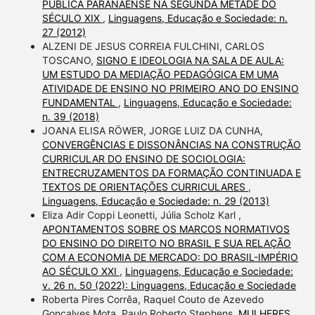
PÚBLICA PARANAENSE NA SEGUNDA METADE DO
SÉCULO XIX
,
Linguagens, Educação e Sociedade: n.
27 (2012)
ALZENI DE JESUS CORREIA FULCHINI, CARLOS
TOSCANO,
SIGNO E IDEOLOGIA NA SALA DE AULA:
UM ESTUDO DA MEDIAÇÃO PEDAGÓGICA EM UMA
ATIVIDADE DE ENSINO NO PRIMEIRO ANO DO ENSINO
FUNDAMENTAL
,
Linguagens, Educação e Sociedade:
n. 39 (2018)
JOANA ELISA RÖWER, JORGE LUIZ DA CUNHA,
CONVERGÊNCIAS E DISSONÂNCIAS NA CONSTRUÇÃO
CURRICULAR DO ENSINO DE SOCIOLOGIA:
ENTRECRUZAMENTOS DA FORMAÇÃO CONTINUADA E
TEXTOS DE ORIENTAÇÕES CURRICULARES
,
Linguagens, Educação e Sociedade: n. 29 (2013)
Eliza Adir Coppi Leonetti, Júlia Scholz Karl ,
APONTAMENTOS SOBRE OS MARCOS NORMATIVOS
DO ENSINO DO DIREITO NO BRASIL E SUA RELAÇÃO
COM A ECONOMIA DE MERCADO: DO BRASIL-IMPÉRIO
AO SÉCULO XXI
,
Linguagens, Educação e Sociedade:
v. 26 n. 50 (2022): Linguagens, Educação e Sociedade
Roberta Pires Corrêa, Raquel Couto de Azevedo
Gonçalves Mota, Paulo Roberto Stephens,
MULHERES