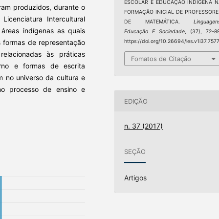
ESCOLAR E EDUCAÇÃO INDÍGENA N
ram produzidos, durante o
FORMAÇÃO INICIAL DE PROFESSORE
icenciatura Intercultural
DE MATEMÁTICA.
Linguagen
 áreas indígenas as quais
Educação E Sociedade
, (37), 72–8
https://doi.org/10.26694/les.v1i37.757
es formas de representação
elacionadas às práticas
Fomatos de Citação
rno e formas de escrita
m no universo da cultura e
 no processo de ensino e
EDIÇÃO
n. 37 (2017)
SEÇÃO
Artigos