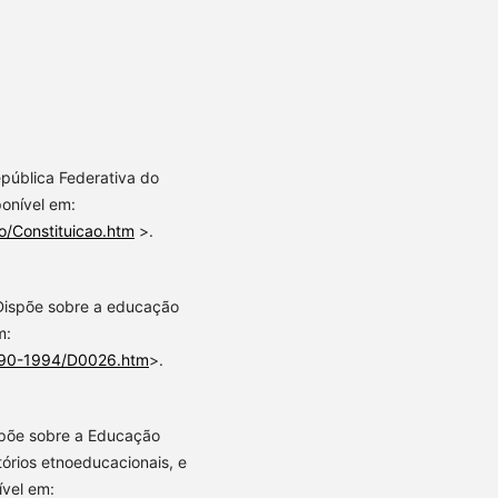
epública Federativa do
sponível em:
ao/Constituicao.htm
>.
. Dispõe sobre a educação
m:
/1990-1994/D0026.htm
>.
ispõe sobre a Educação
tórios etnoeducacionais, e
ível em: