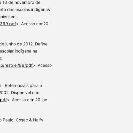
, de 10 de novembro de
ento das escolas indígenas
onível em:
0399.pdf
>. Acesso em:20
2 de junho de 2012. Define
 escolar indígena na
m:
o/rest/lei/86/pdf
>. Acesso
l. Referenciais para a
2002. Disponível em:
.pdf
>. Acesso em: 20 jan.
Paulo: Cosac & Naify,