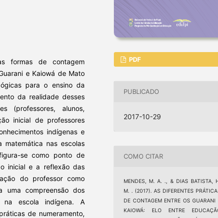
PDF
 as formas de contagem
s Guarani e Kaiowá de Mato
gógicas para o ensino da
PUBLICADO
ento da realidade desses
s (professores, alunos,
2017-10-29
ão inicial de professores
conhecimentos indígenas e
a matemática nas escolas
figura-se como ponto de
COMO CITAR
 inicial e a reflexão das
mação do professor como
MENDES, M. A. ., & DIAS BATISTA, 
lita uma compreensão dos
M. . (2017). AS DIFERENTES PRÁTIC
DE CONTAGEM ENTRE OS GUARANI 
m na escola indígena. A
KAIOWÁ: ELO ENTRE EDUCAÇÃ
 práticas de numeramento,