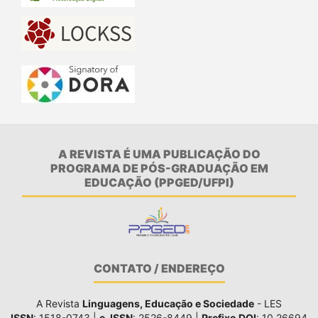
A REVISTA É UMA PUBLICAÇÃO DO
PROGRAMA DE PÓS-GRADUAÇÃO EM
EDUCAÇÃO (PPGED/UFPI)
CONTATO / ENDEREÇO
A Revista
Linguagens, Educação e Sociedade
- LES
ISSN
: 1518-0743 |
e-ISSN
: 2526-8449 |
Prefixo DOI
: 10.26694