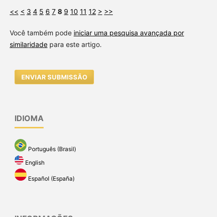
<<
<
3
4
5
6
7
8
9
10
11
12
>
>>
Você também pode
iniciar uma pesquisa avançada por
similaridade
para este artigo.
ENVIAR SUBMISSÃO
IDIOMA
Português (Brasil)
English
Español (España)