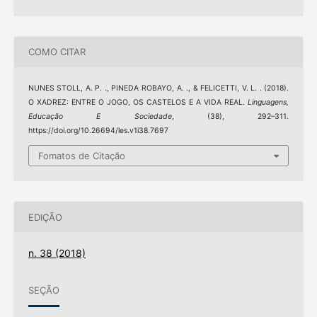
COMO CITAR
NUNES STOLL, A. P. ., PINEDA ROBAYO, A. ., & FELICETTI, V. L. . (2018).
O XADREZ: ENTRE O JOGO, OS CASTELOS E A VIDA REAL.
Linguagens,
Educação E Sociedade
, (38), 292–311.
https://doi.org/10.26694/les.v1i38.7697
Fomatos de Citação
EDIÇÃO
n. 38 (2018)
SEÇÃO