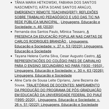
TÂNIA MARIA HETKOWSKI, FABIANA DOS SANTOS
NASCIMENTO, KÁTIA SOANE SANTOS ARAÚJO,
EMERGENCY REMOTE TEACHING(ERT): REFLEXÕES
SOBRE TRABALHO PEDAGÓGICO E USO DAS TIC NA
REDE PÚBLICA MUNICIPAL
,
Linguagens, Educação e
Sociedade: n. 46 (2020)
Fernanda dos Santos Paulo, Mônica Tessaro,
A
PRESENÇA DA EDUCAÇÃO POPULAR NAS CARTAS DE
CARLOS RODRIGUES BRANDÃO
,
Linguagens,
Educação e Sociedade: v. 27 n. 53 (2023): Linguagens,
Educação e Sociedade
Tayana Helena Cunha Silva, Cesar Augusto Castro,
AS
REPRESENTAÇÕES DO COLÉGIO PAES DE CARVALHO
PARA O ENSINO SECUNDÁRIO NO PARÁ (1930 -1950)
,
Linguagens, Educação e Sociedade: v. 30 n. 63 (2026):
Linguagens, Educação e Sociedade
Aline Carla de Sousa Leite Cipriano, Jane Bezerra de
Sousa,
TRAJETÓRIAS DE DOCENTES: MAPEAMENTO
DA PRODUÇÃO DO PROGRAMA DE PÓS-GRADUAÇÃO
EM EDUCAÇÃO DA UNIVERSIDADE FEDERAL DO PIAUÍ
(1995-2020)
,
Linguagens, Educação e Sociedade: v.
26 n. 51 (2022): Linguagens, Educação e Sociedade