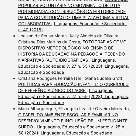
POPULAR VOLUNTÁRIA NO MOVIMENTO DE LUTA
POR MORADIA: CONTRIBUIÇÕES DA HISTORICIDADE
PARA A CONSTRUÇÃO DE UMA PLATAFORMA VIRTUAL
COLABORATIVA
,
Linguagens, Educação e Sociedade:
n. 40 (2018)
Joelson de Sousa Morais, Kelly Almeida de Oliveira,
Cristiane Dias Martins da Costa,
FOTOGRAFIAS COMO
DISPOSITIVO METODOLÓGICO NO ENSINO DE
HISTÓRIA DA EDUCAÇÃO NA PEDAGOGIA: TECENDO
NARRATIVAS (AUTO)BIOGRÁFICAS
,
Linguagens,
Educação e Sociedade: v. 27 n. 55 (2023): Linguagens,
Educação e Sociedade
Cristiana Rodrigues Ferreira Neri, Giane Lucelia Grotti,
POLÍTICAS PARA EDUCAÇÃO INFANTIL: O CURRÍCULO
DE REFERÊNCIA ÚNICO DO ACRE
,
Linguagens,
Educação e Sociedade: v. 27 n. 55 (2023): Linguagens,
Educação e Sociedade
Mariá Albuquerque, Elisangela Leal de Oliveira Mercado,
O PAPEL DO AMBIENTE ESCOLAR E FAMILIAR NO
DESENVOLVIMENTO E INCLUSÃO DE UM ESTUDANTE
SURDO
,
Linguagens, Educação e Sociedade: v. 28 n.
58 (2024): Linguagens, Educação e Sociedade