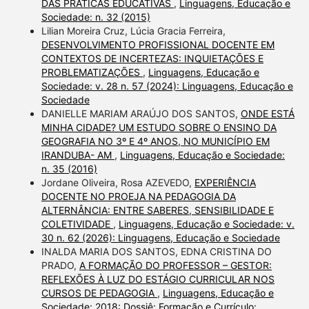
DAS PRÁTICAS EDUCATIVAS
,
Linguagens, Educação e
Sociedade: n. 32 (2015)
Lilian Moreira Cruz, Lúcia Gracia Ferreira,
DESENVOLVIMENTO PROFISSIONAL DOCENTE EM
CONTEXTOS DE INCERTEZAS: INQUIETAÇÕES E
PROBLEMATIZAÇÕES
,
Linguagens, Educação e
Sociedade: v. 28 n. 57 (2024): Linguagens, Educação e
Sociedade
DANIELLE MARIAM ARAÚJO DOS SANTOS,
ONDE ESTÁ
MINHA CIDADE? UM ESTUDO SOBRE O ENSINO DA
GEOGRAFIA NO 3º E 4º ANOS, NO MUNICÍPIO EM
IRANDUBA- AM
,
Linguagens, Educação e Sociedade:
n. 35 (2016)
Jordane Oliveira, Rosa AZEVEDO,
EXPERIÊNCIA
DOCENTE NO PROEJA NA PEDAGOGIA DA
ALTERNÂNCIA: ENTRE SABERES, SENSIBILIDADE E
COLETIVIDADE
,
Linguagens, Educação e Sociedade: v.
30 n. 62 (2026): Linguagens, Educação e Sociedade
INALDA MARIA DOS SANTOS, EDNA CRISTINA DO
PRADO,
A FORMAÇÃO DO PROFESSOR – GESTOR:
REFLEXÕES À LUZ DO ESTÁGIO CURRICULAR NOS
CURSOS DE PEDAGOGIA
,
Linguagens, Educação e
Sociedade: 2018: Dossiê: Formação e Currículo: