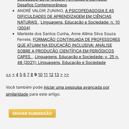
Desafios Contemporâneos
ANDRÉ VALDIR ZUNINO,
A PSICOPEDAGOGIA E AS
DIFICULDADES DE APRENDIZAGEM EM CIÊNCIAS
NATURAIS
,
Linguagens, Educação e Sociedade: n. 10
(2004)
Marleide dos Santos Cunha, Anne Alilma Silva Souza
Ferrete,
FORMAÇÃO CONTINUADA DE PROFESSORES
QUE ATUAM NA EDUCAÇÃO INCLUSIVA: ANÁLISE
SOBRE A PRODUÇÃO CIENTÍFICA EM PERIÓDICOS
CAPES.
,
Linguagens, Educação e Sociedade: v. 25 n.
48 (2021): Linguagens, Educação e Sociedade
<<
<
4
5
6
7
8
9
10
11
12
13
>
>>
Você também pode
iniciar uma pesquisa avançada por
similaridade
para este artigo.
ENVIAR SUBMISSÃO