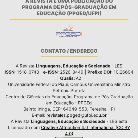
A REVISTA É UMA PUBLICAÇÃO DO
PROGRAMA DE PÓS-GRADUAÇÃO EM
EDUCAÇÃO (PPGED/UFPI)
CONTATO / ENDEREÇO
A Revista
Linguagens, Educação e Sociedade
- LES
ISSN
: 1518-0743 |
e-ISSN
: 2526-8449 |
Prefixo DOI
: 10.26694
|
Qualis:
A2
Universidade Federal do Piauí, Campus Universitário Ministro
Petrônio Portella
Centro de Ciências da Educação, Programa de Pós-Graduação
em Educação - PPGEd
Bairro: Ininga, CEP: 64049-550, Teresina - PI
E-mail:
revistales.ppged@ufpi.edu.br
A Revista
Linguagens, Educação e Sociedade
- LES esta
Licenciado com
Creative Attribution 4.0 International (CC BY
4.0)