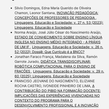
Silvio Domingos, Edna Maria Querido de Oliveira
Chamon, Leonor Santana,
INOVAÇÃO PEDAGÓGICA:
CONCEPÇÕES DE PROFESSORES DE PEDAGOGIA
,
Linguagens, Educação e Sociedade: v. 27 n. 53 (2023):
Linguagens, Educação e Sociedade
Norma Araújo, José Júlio César do Nascimento Araújo,
ESTADO DE CONHECIMENTO SOBRE ENSINO LÍNGUA
INGLESA NO ENSINO MÉDIO INTEGRADO - A PRÁXIS
DE UM IF
,
Linguagens, Educação e Sociedade: v. 26 n.
52 (2022): Dossiê: Que Currículo é a BNCC?
Jonathan Faraco França, Madalena da Silva, Ramón
Garrote Jurado,
DIDÁTICA TRANSDISCIPLINAR:
ROBÓTICA COMPUTACIONAL PARA O ENSINO DE
FRAÇÕES
,
Linguagens, Educação e Sociedade: v. 29 n.
60 (2025): Linguagens, Educação e Sociedade
FRANCISO JEOVANE DO NASCIMENTO, ELIZIANE
ROCHA CASTRO, IVONEIDE PINHEIRO DE LIMA,
A
CONTRIBUIÇÃO DO PIBID NA FORMAÇÃO DOCENTE:
IMPLICAÇÕES DAS EXPERIÊNCIAS VIVENCIADAS NO
CONTEXTO DO PROGRAMA PARA O
DESENVOLVIMENTO PROFISSIONAL E A INOVAÇÃO