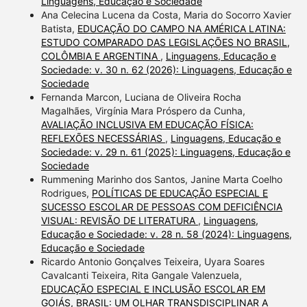
Linguagens, Educação e Sociedade
Ana Celecina Lucena da Costa, Maria do Socorro Xavier
Batista,
EDUCAÇÃO DO CAMPO NA AMÉRICA LATINA:
ESTUDO COMPARADO DAS LEGISLAÇÕES NO BRASIL,
COLÔMBIA E ARGENTINA
,
Linguagens, Educação e
Sociedade: v. 30 n. 62 (2026): Linguagens, Educação e
Sociedade
Fernanda Marcon, Luciana de Oliveira Rocha
Magalhães, Virgínia Mara Próspero da Cunha,
AVALIAÇÃO INCLUSIVA EM EDUCAÇÃO FÍSICA:
REFLEXÕES NECESSÁRIAS
,
Linguagens, Educação e
Sociedade: v. 29 n. 61 (2025): Linguagens, Educação e
Sociedade
Rummening Marinho dos Santos, Janine Marta Coelho
Rodrigues,
POLÍTICAS DE EDUCAÇÃO ESPECIAL E
SUCESSO ESCOLAR DE PESSOAS COM DEFICIÊNCIA
VISUAL: REVISÃO DE LITERATURA
,
Linguagens,
Educação e Sociedade: v. 28 n. 58 (2024): Linguagens,
Educação e Sociedade
Ricardo Antonio Gonçalves Teixeira, Uyara Soares
Cavalcanti Teixeira, Rita Gangale Valenzuela,
EDUCAÇÃO ESPECIAL E INCLUSÃO ESCOLAR EM
GOIÁS, BRASIL: UM OLHAR TRANSDISCIPLINAR A