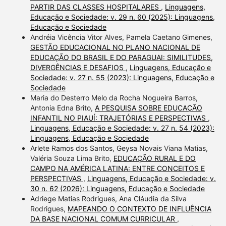
PARTIR DAS CLASSES HOSPITALARES
,
Linguagens,
Educação e Sociedade: v. 29 n. 60 (2025): Linguagens,
Educação e Sociedade
Andréia Vicência Vitor Alves, Pamela Caetano Gimenes,
GESTÃO EDUCACIONAL NO PLANO NACIONAL DE
EDUCAÇÃO DO BRASIL E DO PARAGUAI: SIMILITUDES,
DIVERGÊNCIAS E DESAFIOS
,
Linguagens, Educação e
Sociedade: v. 27 n. 55 (2023): Linguagens, Educação e
Sociedade
Maria do Desterro Melo da Rocha Nogueira Barros,
Antonia Edna Brito,
A PESQUISA SOBRE EDUCAÇÃO
INFANTIL NO PIAUÍ: TRAJETÓRIAS E PERSPECTIVAS
,
Linguagens, Educação e Sociedade: v. 27 n. 54 (2023):
Linguagens, Educação e Sociedade
Arlete Ramos dos Santos, Geysa Novais Viana Matias,
Valéria Souza Lima Brito,
EDUCAÇÃO RURAL E DO
CAMPO NA AMÉRICA LATINA: ENTRE CONCEITOS E
PERSPECTIVAS
,
Linguagens, Educação e Sociedade: v.
30 n. 62 (2026): Linguagens, Educação e Sociedade
Adriege Matias Rodrigues, Ana Cláudia da Silva
Rodrigues,
MAPEANDO O CONTEXTO DE INFLUÊNCIA
DA BASE NACIONAL COMUM CURRICULAR
,