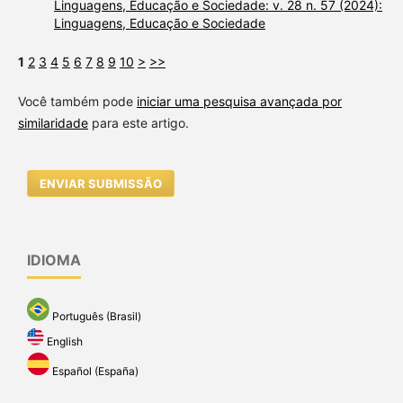
Linguagens, Educação e Sociedade: v. 28 n. 57 (2024):
Linguagens, Educação e Sociedade
1
2
3
4
5
6
7
8
9
10
>
>>
Você também pode
iniciar uma pesquisa avançada por
similaridade
para este artigo.
ENVIAR SUBMISSÃO
IDIOMA
Português (Brasil)
English
Español (España)